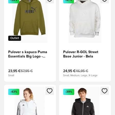
-59%
-47%
Outlet
Pulover s kapuco Puma
Pulover R-GOL Street
Essentials Big Logo -
Base Junior - Bela
Zelena
23,95 €
57,95 €
24,95 €
46,95 €
Small
Small, Medium, Large, X-Large
Odpre Modal za prijavo ali vpis kot član
Odpre Modal za prijavo ali vpi
-43%
-39%