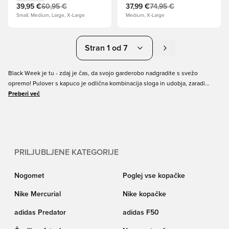
39,95 €
60,95 €
37,99 €
74,95 €
Small, Medium, Large, X-Large
Medium, X-Large
Stran 1 od 7
Black Week je tu - zdaj je čas, da svojo garderobo nadgradite s svežo
opremo! Pulover s kapuco je odlična kombinacija sloga in udobja, zaradi
česar je kot nalašč za nošenje doma in zunaj. Naši puloverji s kapuco Black
Preberi več
Friday vključujejo nekatere najbolj priljubljene puloverje blagovnih znamk,
kot so Nike, adidas in PUMA. Poiščite puloverje v prodaji za moške, ženske in
otroke
PRILJUBLJENE KATEGORIJE
Nogomet
Poglej vse kopačke
Nike Mercurial
Nike kopačke
adidas Predator
adidas F50