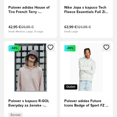
Pulover adidas House of
Nike Jopa s kapuco Tech
Tiro French Terry -
Fleece Essentials Full Zip
Mornarsko modra
Lightweight - Rumena/
Črna
42,95 €
69,95 €
63,99 €
124,95 €
Small, Medium, Large, X-Large
Small, Large
Odpre Modal za prijavo ali vpis kot član
Odpre Modal za prijavo ali vpi
-34%
-49%
Outlet
Pulover s kapuco R-GOL
Pulover adidas Future
Everyday za ženske -
Icons Badge of Sport FZ -
Roza
Siva
Ženske