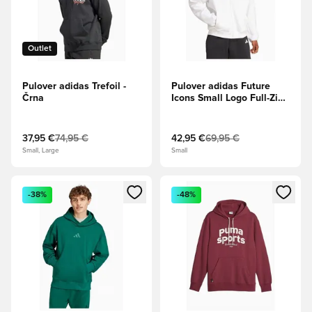
Outlet
Pulover adidas Trefoil -
Pulover adidas Future
Črna
Icons Small Logo Full-Zip -
Bela
37,95 €
74,95 €
42,95 €
69,95 €
Small, Large
Small
Odpre Modal za prijavo ali vpis kot član
Odpre Modal za prijavo ali vpi
-38%
-48%