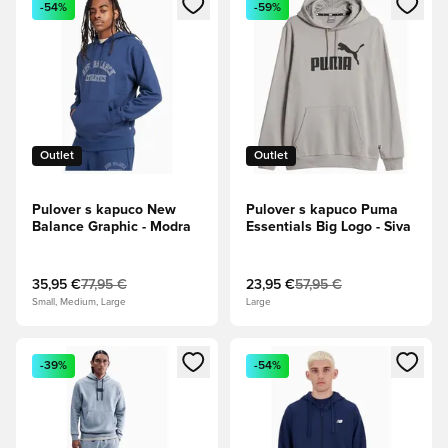
-54%
-59%
Outlet
Outlet
Pulover s kapuco New
Pulover s kapuco Puma
Balance Graphic - Modra
Essentials Big Logo - Siva
35,95 €
77,95 €
23,95 €
57,95 €
Small, Medium, Large
Large
Odpre Modal za prijavo ali vpis kot član
Odpre Modal za prijavo ali vpi
-39%
-54%