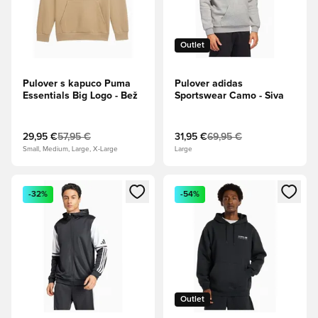
Outlet
Pulover s kapuco Puma
Pulover adidas
Essentials Big Logo - Bež
Sportswear Camo - Siva
29,95 €
57,95 €
31,95 €
69,95 €
Small, Medium, Large, X-Large
Large
Odpre Modal za prijavo ali vpis kot član
Odpre Modal za prijavo ali vpi
-32%
-54%
Outlet