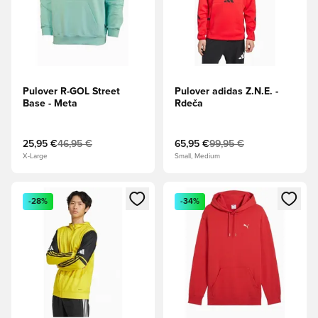
Pulover R-GOL Street
Pulover adidas Z.N.E. -
Base - Meta
Rdeča
25,95 €
46,95 €
65,95 €
99,95 €
X-Large
Small, Medium
Odpre Modal za prijavo ali vpis kot član
Odpre Modal za prijavo ali vpi
-28%
-34%