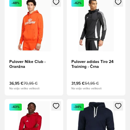
Odpre Modal za prijavo ali vpis kot član
Odpre Modal za prijavo ali vpi
-48%
-42%
Pulover Nike Club -
Pulover adidas Tiro 24
Oranžna
Training - Črna
36,95 €
70,95 €
31,95 €
54,95 €
Na voljo veliko velikosti
Na voljo veliko velikosti
Odpre Modal za prijavo ali vpis kot član
Odpre Modal za prijavo ali vpi
-43%
-34%