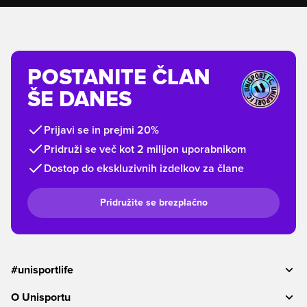
POSTANITE ČLAN
ŠE DANES
Prijavi se in prejmi 20%
Pridruži se več kot 2 milijon uporabnikom
Dostop do ekskluzivnih izdelkov za člane
Pridružite se brezplačno
#unisportlife
O Unisportu