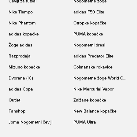
Čevlji za futsal
Nogometne žoge
Nike Tiempo
adidas F50 Elite
Nike Phantom
Otropke kopačke
adidas kopačke
PUMA kopačke
Žoge adidas
Nogometni dresi
Razprodaja
adidas Predator Elite
Mizuno kopačke
Golmanske rokavice
Dvorana (IC)
Nogometne žoge World Cup
pokala Trionda
adidas Copa
Nike Mercurial Vapor
Outlet
Znižane kopačke
Fanshop
New Balance kopačke
Joma Nogometni čevlji
PUMA Ultra