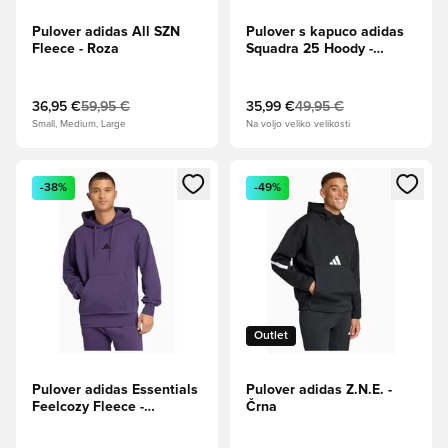
Pulover adidas All SZN
Pulover s kapuco adidas
Fleece - Roza
Squadra 25 Hoody -
Zelena
36,95 €
59,95 €
35,99 €
49,95 €
Small, Medium, Large
Na voljo veliko velikosti
Odpre Modal za prijavo ali vpis kot član
Odpre Modal za prijavo ali vpi
-38%
-49%
Outlet
Pulover adidas Essentials
Pulover adidas Z.N.E. -
Feelcozy Fleece -
Črna
Vijolična