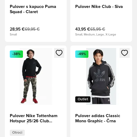
Pulover s kapuco Puma
Pulover Nike Club - Siva
Squad - Claret
28,95 €
69,95 €
43,95 €
65,95 €
Small
Small, Medium, Large, X-Large
Odpre Modal za prijavo ali vpis kot član
Odpre Modal za prijavo ali vpi
-38%
-49%
Outlet
Pulover Nike Tottenham
Pulover adidas Classic
Hotspur 25/26 Club
Mono Graphic - Črna
Junior - Črna
Otroci