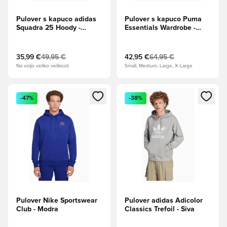
Pulover s kapuco adidas
Pulover s kapuco Puma
Squadra 25 Hoody -
Essentials Wardrobe -
Rumena
Rdeča
35,99 €
49,95 €
42,95 €
64,95 €
Na voljo veliko velikosti
Small, Medium, Large, X-Large
Odpre Modal za prijavo ali vpis kot član
Odpre Modal za prijavo ali vpi
-47%
-38%
Pulover Nike Sportswear
Pulover adidas Adicolor
Club - Modra
Classics Trefoil - Siva