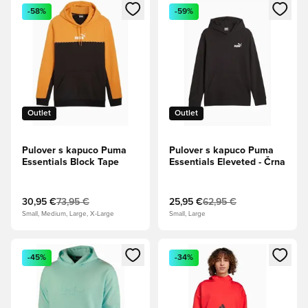
Odpre Modal za prijavo ali vpis kot član
Odpre Modal za prijavo ali vpi
-58%
-59%
Outlet
Outlet
Pulover s kapuco Puma
Pulover s kapuco Puma
Essentials Block Tape
Essentials Eleveted - Črna
30,95 €
73,95 €
25,95 €
62,95 €
Small, Medium, Large, X-Large
Small, Large
Odpre Modal za prijavo ali vpis kot član
Odpre Modal za prijavo ali vpi
-45%
-34%