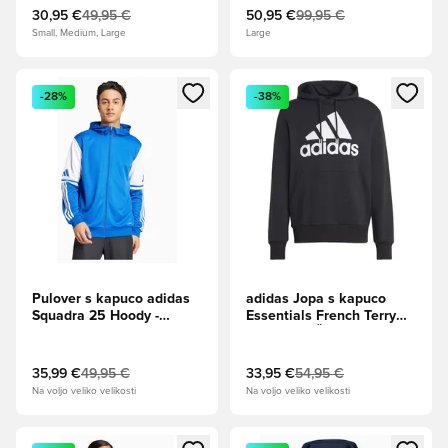
30,95 €
49,95 €
50,95 €
99,95 €
Small, Medium, Large
Large
Odpre Modal za prijavo ali vpis kot član
Odpre Modal za prijavo ali vpi
-28%
-38%
Pulover s kapuco adidas
adidas Jopa s kapuco
Squadra 25 Hoody -
Essentials French Terry
Modra
Big Logo - Črna/Bela
35,99 €
49,95 €
33,95 €
54,95 €
Na voljo veliko velikosti
Na voljo veliko velikosti
Odpre Modal za prijavo ali vpis kot član
Odpre Modal za prijavo ali vpi