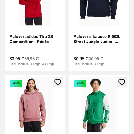
Pulover adidas Tiro 23
Pulover s kapuco R-GOL
Competition - Rdeča
Street Jungle Junior -
Mornarsko modra
33,95 €
59,95 €
30,95 €
46,95 €
Small, Medium, X-Large, XX-Large
Small, Medium, X-Large
Odpre Modal za prijavo ali vpis kot član
Odpre Modal za prijavo ali vpi
-38%
-28%