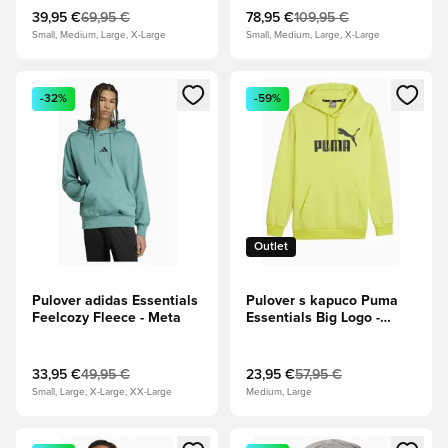
39,95 €
69,95 €
78,95 €
109,95 €
Small, Medium, Large, X-Large
Small, Medium, Large, X-Large
Odpre Modal za prijavo ali vpis kot član
Odpre Modal za prijavo ali vpi
-32%
-59%
Outlet
Pulover adidas Essentials
Pulover s kapuco Puma
Feelcozy Fleece - Meta
Essentials Big Logo -
Limeta
33,95 €
49,95 €
23,95 €
57,95 €
Small, Large, X-Large, XX-Large
Medium, Large
Odpre Modal za prijavo ali vpis kot član
Odpre Modal za prijavo ali vpi