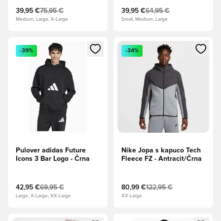
39,95 €
75,95 €
39,95 €
64,95 €
Medium, Large, X-Large
Small, Medium, Large
Odpre Modal za prijavo ali vpis kot član
Odpre Modal za prijavo ali vpi
-39%
-34%
Pulover adidas Future
Nike Jopa s kapuco Tech
Icons 3 Bar Logo - Črna
Fleece FZ - Antracit/Črna
42,95 €
69,95 €
80,99 €
122,95 €
Large, X-Large, XX-Large
XX-Large