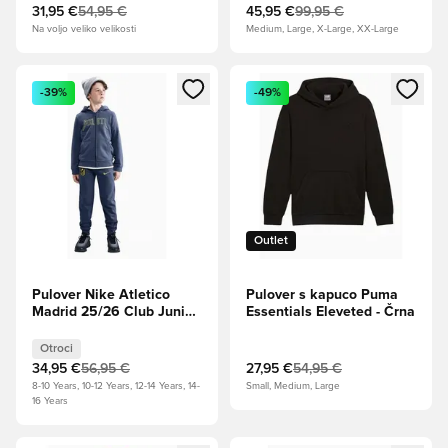
31,95 €
54,95 €
45,95 €
99,95 €
Na voljo veliko velikosti
Medium, Large, X-Large, XX-Large
Odpre Modal za prijavo ali vpis kot član
Odpre Modal za prijavo ali vpi
-39%
-49%
Outlet
Pulover Nike Atletico
Pulover s kapuco Puma
Madrid 25/26 Club Junior
Essentials Eleveted - Črna
- Modra
Otroci
34,95 €
56,95 €
27,95 €
54,95 €
8-10 Years, 10-12 Years, 12-14 Years, 14-
Small, Medium, Large
16 Years