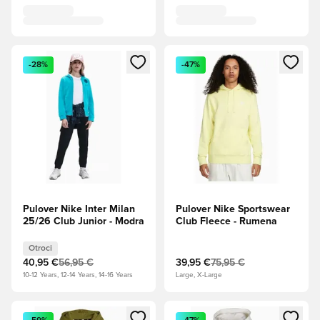
Odpre Modal za prijavo ali vpis kot član
Odpre Modal za prijavo ali vpi
-28%
-47%
Pulover Nike Inter Milan
Pulover Nike Sportswear
25/26 Club Junior - Modra
Club Fleece - Rumena
Otroci
40,95 €
56,95 €
39,95 €
75,95 €
10-12 Years, 12-14 Years, 14-16 Years
Large, X-Large
Odpre Modal za prijavo ali vpis kot član
Odpre Modal za prijavo ali vpi