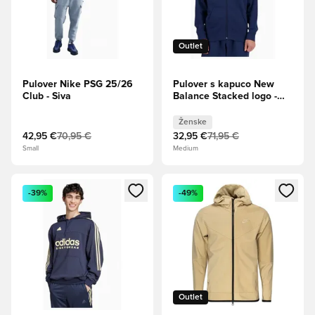
Outlet
Pulover Nike PSG 25/26
Pulover s kapuco New
Club - Siva
Balance Stacked logo -
Mornarsko modra
Ženske
42,95 €
70,95 €
32,95 €
71,95 €
Small
Medium
Odpre Modal za prijavo ali vpis kot član
Odpre Modal za prijavo ali vpi
-39%
-49%
Outlet