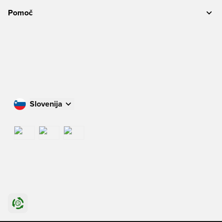
Pomoč
Slovenija
Nakupujte v svoji državi
International
US