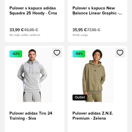
Pulover s kapuco adidas
Pulover s kapuco New
Squadra 25 Hoody - Črna
Balance Linear Graphic -
Črna
33,99 €
49,95 €
35,95 €
77,95 €
Na voljo veliko velikosti
Small, Large
Odpre Modal za prijavo ali vpis kot član
Odpre Modal za prijavo ali vpi
-42%
-54%
Outlet
Pulover adidas Tiro 24
Pulover adidas Z.N.E.
Training - Siva
Premium - Zelena