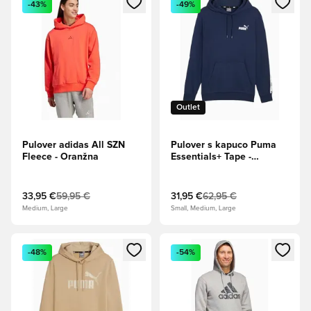
-43%
-49%
Outlet
Pulover adidas All SZN
Pulover s kapuco Puma
Fleece - Oranžna
Essentials+ Tape -
Mornarsko modra
33,95 €
59,95 €
31,95 €
62,95 €
Medium, Large
Small, Medium, Large
Odpre Modal za prijavo ali vpis kot član
Odpre Modal za prijavo ali vpi
-48%
-54%