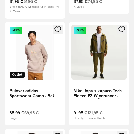
31,95 €
51,95 €
37,95 €
74,95 €
8-10 Years, 10-12 Years, 12-14 Years, 14-
X-Large
16 Years
Odpre Modal za prijavo ali vpis kot član
Odpre Modal za prijavo ali vpi
-49%
-25%
Outlet
Pulover adidas
Nike Jopa s kapuco Tech
Sportswear Camo - Bež
Fleece FZ Windrunner -
Oljčna Flak/Črna
35,99 €
69,95 €
91,95 €
121,95 €
Large
Na voljo veliko velikosti