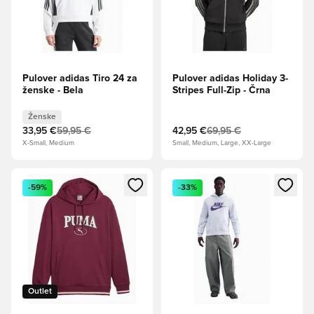
Pulover adidas Tiro 24 za
Pulover adidas Holiday 3-
ženske - Bela
Stripes Full-Zip - Črna
Ženske
33,95 €
59,95 €
42,95 €
69,95 €
X-Small, Medium
Small, Medium, Large, XX-Large
Odpre Modal za prijavo ali vpis kot član
Odpre Modal za prijavo ali vpi
-59%
-33%
Outlet