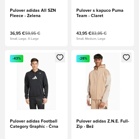
Pulover adidas All SZN
Pulover s kapuco Puma
Fleece - Zelena
Team - Claret
36,95 €
59,95 €
43,95 €
83,95 €
Small, Large, X-Large
Small, Medium, Large
Odpre Modal za prijavo ali vpis kot član
Odpre Modal za prijavo ali vpi
-43%
-28%
Pulover adidas Football
Pulover adidas Z.N.E. Full-
Category Graphic - Črna
Zip - Bež