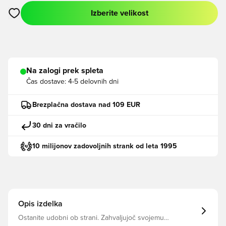
Izberite velikost
Odpre Modal za prijavo ali vpis kot član
Na zalogi prek spleta
Čas dostave:
4-5 delovnih dni
Brezplačna dostava nad 109 EUR
30 dni za vračilo
10 milijonov zadovoljnih strank od leta 1995
Opis izdelka
Ostanite udobni ob strani. Zahvaljujoč svojemu