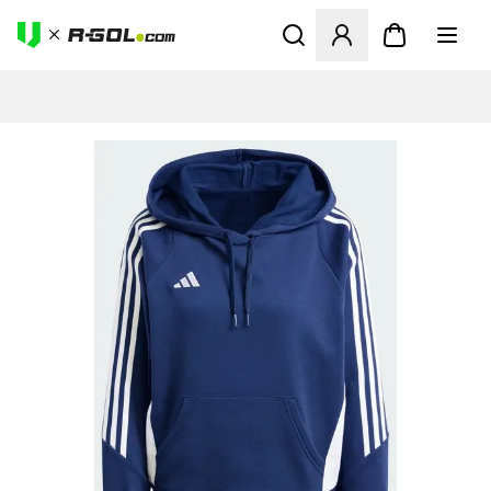
Odpre Modal za prijavo ali vp