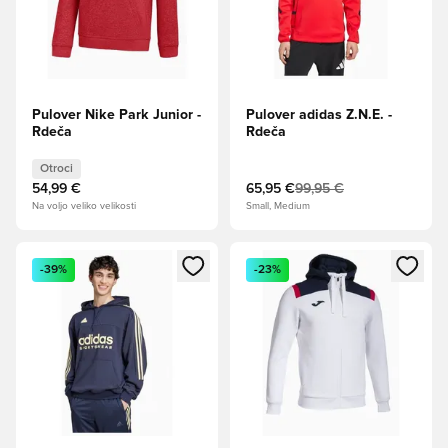
Pulover Nike Park Junior -
Pulover adidas Z.N.E. -
Rdeča
Rdeča
Otroci
54,99 €
65,95 €
99,95 €
Na voljo veliko velikosti
Small, Medium
Odpre Modal za prijavo ali vpis kot član
Odpre Modal za prijavo ali vpi
-39%
-23%