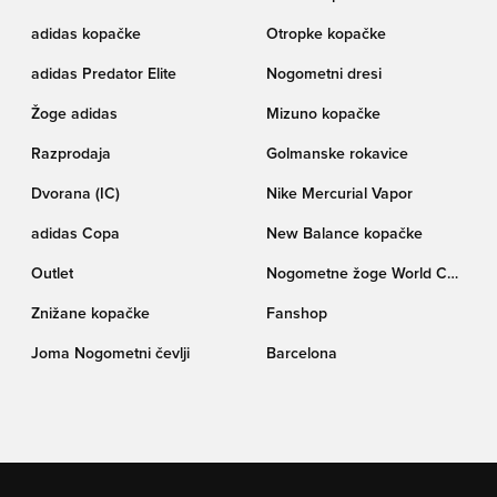
adidas kopačke
Otropke kopačke
adidas Predator Elite
Nogometni dresi
Žoge adidas
Mizuno kopačke
Razprodaja
Golmanske rokavice
Dvorana (IC)
Nike Mercurial Vapor
adidas Copa
New Balance kopačke
Outlet
Nogometne žoge World Cup
pokala Trionda
Znižane kopačke
Fanshop
Joma Nogometni čevlji
Barcelona