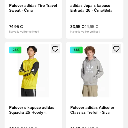
Pulover adidas Tiro Travel
adidas Jopa s kapuco
Sweat - Črna
Entrada 26 - Črna/Bela
74,95 €
36,95 €
44,95 €
Na voljo veliko velikosti
Na voljo veliko velikosti
Odpre Modal za prijavo ali vpis kot član
Odpre Modal za prijavo ali vpi
-28%
-38%
Pulover s kapuco adidas
Pulover adidas Adicolor
Squadra 25 Hoody -
Classics Trefoil - Siva
Rumena