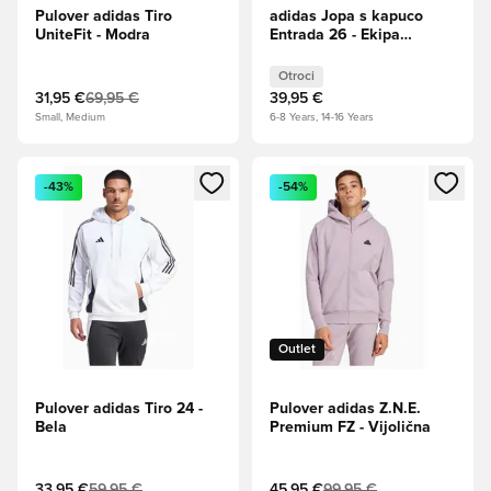
Pulover adidas Tiro
adidas Jopa s kapuco
UniteFit - Modra
Entrada 26 - Ekipa
Green/Bela Otroci
Otroci
31,95 €
69,95 €
39,95 €
Small, Medium
6-8 Years, 14-16 Years
Odpre Modal za prijavo ali vpis kot član
Odpre Modal za prijavo ali vpi
-43%
-54%
Outlet
Pulover adidas Tiro 24 -
Pulover adidas Z.N.E.
Bela
Premium FZ - Vijolična
33,95 €
59,95 €
45,95 €
99,95 €