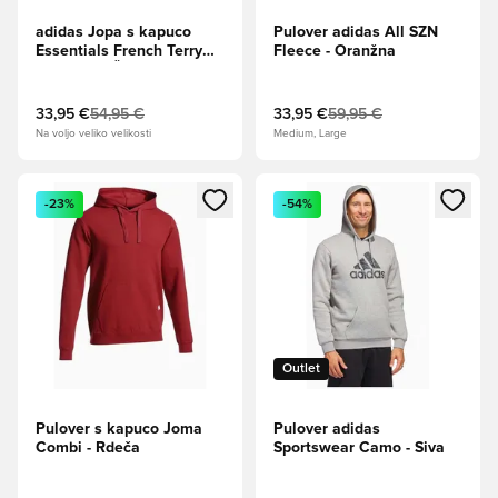
adidas Jopa s kapuco
Pulover adidas All SZN
Essentials French Terry
Fleece - Oranžna
Big Logo - Črna/Bela
33,95 €
54,95 €
33,95 €
59,95 €
Na voljo veliko velikosti
Medium, Large
Odpre Modal za prijavo ali vpis kot član
Odpre Modal za prijavo ali vpi
-23%
-54%
Outlet
Pulover s kapuco Joma
Pulover adidas
Combi - Rdeča
Sportswear Camo - Siva