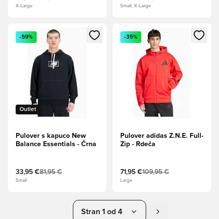
X-Large
Small, X-Large
Odpre Modal za prijavo ali vpis kot član
Odpre Modal za prijavo ali vpi
-59%
-35%
Outlet
Pulover s kapuco New
Pulover adidas Z.N.E. Full-
Balance Essentials - Črna
Zip - Rdeča
33,95 €
81,95 €
71,95 €
109,95 €
Small
Large
Stran 1 od 4