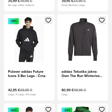
35,99 €
49,95 €
39,95 €
64,95 €
Na voljo veliko velikosti
Small, Medium, Large
Odpre Modal za prijavo ali vpis kot član
Odpre Modal za prijavo ali vpi
-39%
Pulover adidas Future
adidas Tekaška jakna
Icons 3 Bar Logo - Črna
Own The Run Winterized -
Črna
42,95 €
69,95 €
80,99 €
99,95 €
Large, X-Large, XX-Large
Large
Odpre Modal za prijavo ali vpis kot član
Odpre Modal za prijavo ali vpi
-42%
-23%