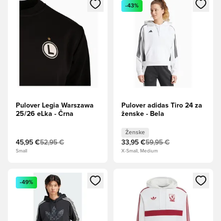
Odpre Modal za prijavo ali vpis kot član
Odpre Modal za prijavo ali vpi
-43%
Pulover Legia Warszawa
Pulover adidas Tiro 24 za
25/26 eLka - Črna
ženske - Bela
Ženske
45,95 €
52,95 €
33,95 €
59,95 €
Small
X-Small, Medium
Odpre Modal za prijavo ali vpis kot član
Odpre Modal za prijavo ali vpi
-49%