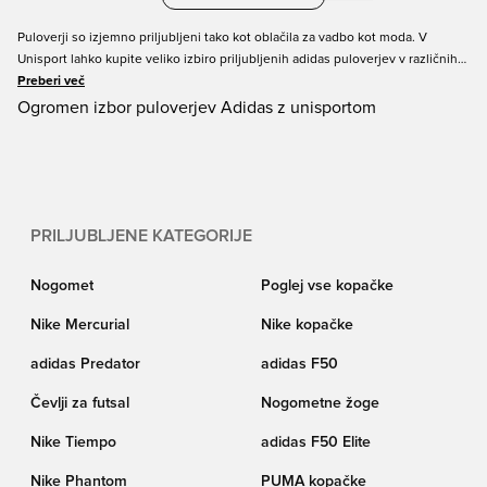
Puloverji so izjemno priljubljeni tako kot oblačila za vadbo kot moda. V
Unisport lahko kupite veliko izbiro priljubljenih adidas puloverjev v različnih
barvah in velikostih za otroke in odrasle. Sivi in črni puloverji izgledajo
Preberi več
elegantno kot vedno, lahko pa se odločite tudi za nekaj bolj
Ogromen izbor puloverjev Adidas z unisportom
netradicionalnega, na primer rdečo kapuco. Prebrskajte naše izbrane adidas
puloverje in izberite svoje najljubše.
PRILJUBLJENE KATEGORIJE
Nogomet
Poglej vse kopačke
Nike Mercurial
Nike kopačke
adidas Predator
adidas F50
Čevlji za futsal
Nogometne žoge
Nike Tiempo
adidas F50 Elite
Nike Phantom
PUMA kopačke