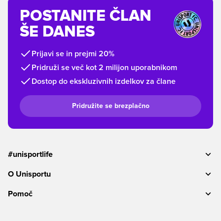
POSTANITE ČLAN
ŠE DANES
Prijavi se in prejmi 20%
Pridruži se več kot 2 milijon uporabnikom
Dostop do ekskluzivnih izdelkov za člane
Pridružite se brezplačno
#unisportlife
O Unisportu
Pomoč