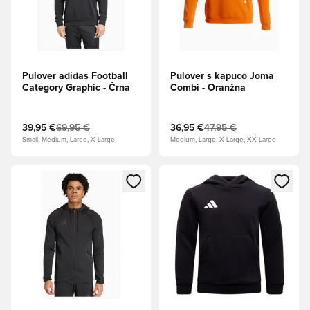
Pulover adidas Football
Pulover s kapuco Joma
Category Graphic - Črna
Combi - Oranžna
39,95 €
69,95 €
36,95 €
47,95 €
Small, Medium, Large, X-Large
Medium, Large, X-Large, XX-Large
Odpre Modal za prijavo ali vpis kot član
Odpre Modal za prijavo ali vpi