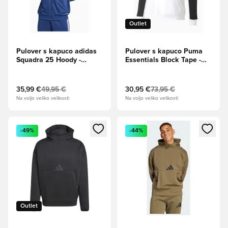
Outlet
Pulover s kapuco adidas
Pulover s kapuco Puma
Squadra 25 Hoody -
Essentials Block Tape -
Mornarsko modra
Bela
35,99 €
49,95 €
30,95 €
73,95 €
Na voljo veliko velikosti
Na voljo veliko velikosti
Odpre Modal za prijavo ali vpis kot član
Odpre Modal za prijavo ali vpi
-49%
-44%
Outlet