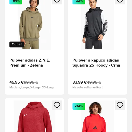
-54%
-32%
Outlet
Pulover adidas Z.N.E.
Pulover s kapuco adidas
Premium - Zelena
Squadra 25 Hoody - Črna
45,95 €
99,95 €
33,99 €
49,95 €
Medium, Large, X-Large, XX-Large
Na voljo veliko velikosti
Odpre Modal za prijavo ali vpis kot član
Odpre Modal za prijavo ali vpi
-34%