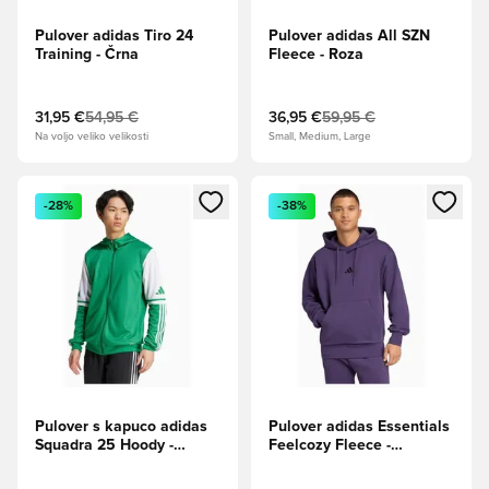
Pulover adidas Tiro 24
Pulover adidas All SZN
Training - Črna
Fleece - Roza
31,95 €
54,95 €
36,95 €
59,95 €
Na voljo veliko velikosti
Small, Medium, Large
Odpre Modal za prijavo ali vpis kot član
Odpre Modal za prijavo ali vpi
-28%
-38%
Pulover s kapuco adidas
Pulover adidas Essentials
Squadra 25 Hoody -
Feelcozy Fleece -
Zelena
Vijolična