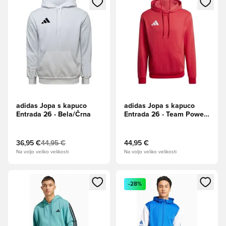
adidas Jopa s kapuco
adidas Jopa s kapuco
Entrada 26 - Bela/Črna
Entrada 26 - Team Power
Rdeča/Bela
36,95 €
44,95 €
44,95 €
Na voljo veliko velikosti
Na voljo veliko velikosti
Odpre Modal za prijavo ali vpis kot član
Odpre Modal za prijavo ali vpi
-28%