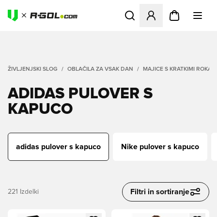
Odpre Modal za prijavo ali vp
ŽIVLJENJSKI SLOG
OBLAČILA ZA VSAK DAN
MAJICE S KRATKIMI ROKAVI
ADIDAS PULOVER S
KAPUCO
adidas pulover s kapuco
Nike pulover s kapuco
Filtri in sortiranje
221
Izdelki