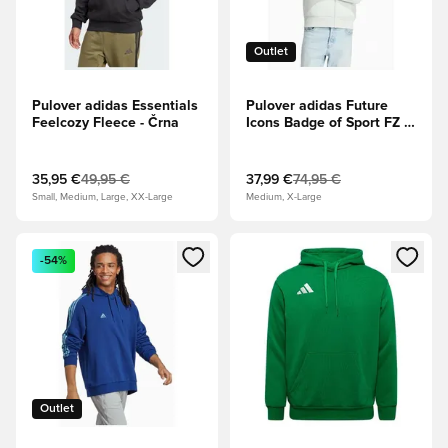
Outlet
Pulover adidas Essentials
Pulover adidas Future
Feelcozy Fleece - Črna
Icons Badge of Sport FZ -
Siva
35,95 €
49,95 €
37,99 €
74,95 €
Small, Medium, Large, XX-Large
Medium, X-Large
Odpre Modal za prijavo ali vpis kot član
Odpre Modal za prijavo ali vpi
-54%
Outlet