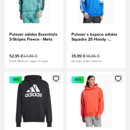
Pulover adidas Essentials
Pulover s kapuco adidas
3-Stripes Fleece - Meta
Squadra 25 Hoody -
Modra
52,95 €
64,95 €
35,99 €
49,95 €
Small, Medium, Large, X-Large
Na voljo veliko velikosti
Odpre Modal za prijavo ali vpis kot član
Odpre Modal za prijavo ali vpi
-38%
-43%