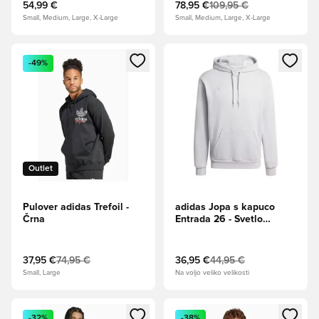
54,99 €
78,95 €
109,95 €
Small, Medium, Large, X-Large
Small, Medium, Large, X-Large
Odpre Modal za prijavo ali vpis kot član
Odpre Modal za prijavo ali vpi
-49%
Outlet
Pulover adidas Trefoil -
adidas Jopa s kapuco
Črna
Entrada 26 - Svetlo
siva/Bela
37,95 €
74,95 €
36,95 €
44,95 €
Small, Large
Na voljo veliko velikosti
Odpre Modal za prijavo ali vpis kot član
Odpre Modal za prijavo ali vpi
-32%
-38%