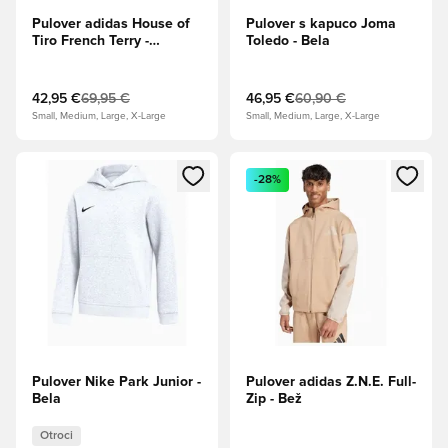
Pulover adidas House of
Pulover s kapuco Joma
Tiro French Terry -
Toledo - Bela
Mornarsko modra
42,95 €
69,95 €
46,95 €
60,90 €
Small, Medium, Large, X-Large
Small, Medium, Large, X-Large
Odpre Modal za prijavo ali vpis kot član
Odpre Modal za prijavo ali vpi
-28%
Pulover Nike Park Junior -
Pulover adidas Z.N.E. Full-
Bela
Zip - Bež
Otroci