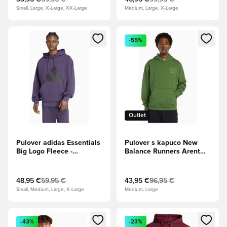
Small, Large, X-Large, XX-Large
Medium, Large, X-Large
Odpre Modal za prijavo ali vpis kot član
Odpre Modal za prijavo ali vpi
-55%
Outlet
Pulover adidas Essentials
Pulover s kapuco New
Big Logo Fleece -
Balance Runners Arent
Vijolična
Normal - Zelena
48,95 €
59,95 €
43,95 €
96,95 €
Small, Medium, Large, X-Large
Medium, Large
Odpre Modal za prijavo ali vpis kot član
Odpre Modal za prijavo ali vpi
-43%
-23%