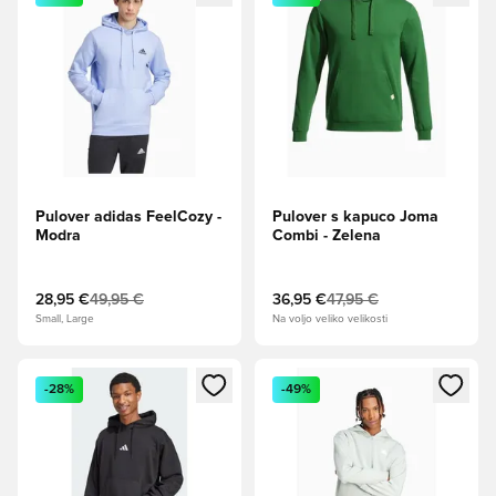
Pulover adidas FeelCozy -
Pulover s kapuco Joma
Modra
Combi - Zelena
28,95 €
49,95 €
36,95 €
47,95 €
Small, Large
Na voljo veliko velikosti
Odpre Modal za prijavo ali vpis kot član
Odpre Modal za prijavo ali vpi
-28%
-49%