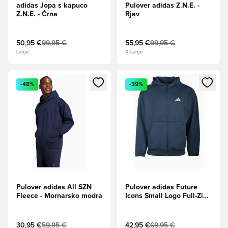
adidas Jopa s kapuco
Pulover adidas Z.N.E. -
Z.N.E. - Črna
Rjav
50,95 €
99,95 €
55,95 €
99,95 €
Large
X-Large
Odpre Modal za prijavo ali vpis kot član
Odpre Modal za prijavo ali vpi
-48%
-39%
Pulover adidas All SZN
Pulover adidas Future
Fleece - Mornarsko modra
Icons Small Logo Full-Zip -
Mornarsko modra
30,95 €
59,95 €
42,95 €
69,95 €