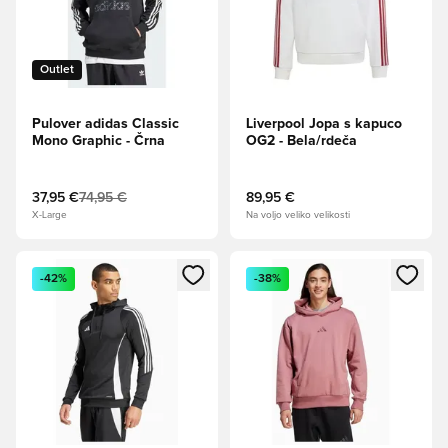
Outlet
Pulover adidas Classic
Liverpool Jopa s kapuco
Mono Graphic - Črna
OG2 - Bela/rdeča
37,95 €
74,95 €
89,95 €
X-Large
Na voljo veliko velikosti
Odpre Modal za prijavo ali vpis kot član
Odpre Modal za prijavo ali vpi
-42%
-38%