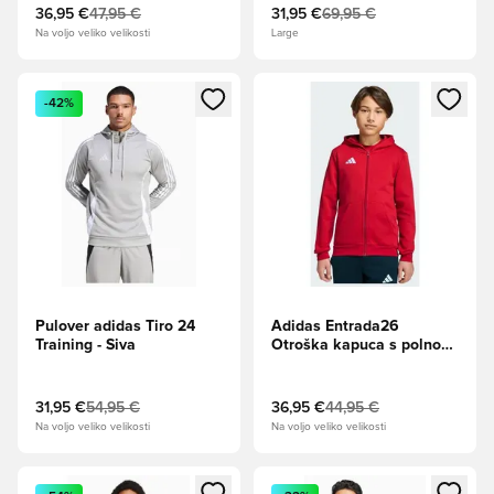
36,95 €
47,95 €
31,95 €
69,95 €
Na voljo veliko velikosti
Large
Odpre Modal za prijavo ali vpis kot član
Odpre Modal za prijavo ali vpi
-42%
Pulover adidas Tiro 24
Adidas Entrada26
Training - Siva
Otroška kapuca s polno
zadrgo
31,95 €
54,95 €
36,95 €
44,95 €
Na voljo veliko velikosti
Na voljo veliko velikosti
Odpre Modal za prijavo ali vpis kot član
Odpre Modal za prijavo ali vpi