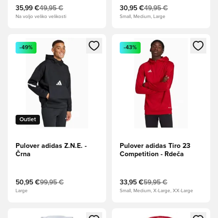
35,99 €
49,95 €
30,95 €
49,95 €
Na voljo veliko velikosti
Small, Medium, Large
Odpre Modal za prijavo ali vpis kot član
Odpre Modal za prijavo ali vpi
-49%
-43%
Outlet
Pulover adidas Z.N.E. -
Pulover adidas Tiro 23
Črna
Competition - Rdeča
50,95 €
99,95 €
33,95 €
59,95 €
Large
Small, Medium, X-Large, XX-Large
Odpre Modal za prijavo ali vpis kot član
Odpre Modal za prijavo ali vpi