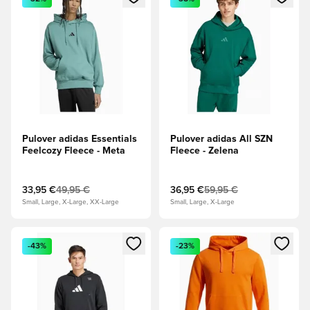
Pulover adidas Essentials
Pulover adidas All SZN
Feelcozy Fleece - Meta
Fleece - Zelena
33,95 €
49,95 €
36,95 €
59,95 €
Small, Large, X-Large, XX-Large
Small, Large, X-Large
Odpre Modal za prijavo ali vpis kot član
Odpre Modal za prijavo ali vpi
-43%
-23%