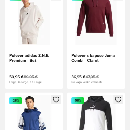
Pulover adidas Z.N.E.
Pulover s kapuco Joma
Premium - Bež
Combi - Claret
50,95 €
89,95 €
36,95 €
47,95 €
Large, X-Large, XX-Large
Na voljo veliko velikosti
Odpre Modal za prijavo ali vpis kot član
Odpre Modal za prijavo ali vpi
-28%
-58%