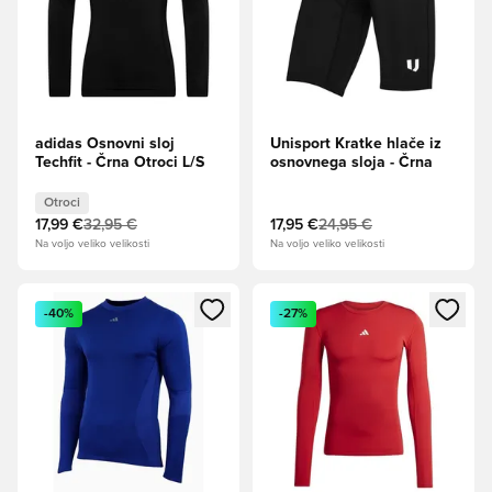
adidas Osnovni sloj
Unisport Kratke hlače iz
Techfit - Črna Otroci L/S
osnovnega sloja - Črna
Otroci
17,99 €
32,95 €
17,95 €
24,95 €
Na voljo veliko velikosti
Na voljo veliko velikosti
Odpre Modal za prijavo ali vpis kot član
Odpre Modal za prijavo ali vpi
-40%
-27%