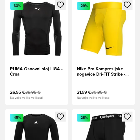
Odpre Modal za prijavo ali vpis kot član
Odpre Modal za prijavo ali vpi
-33%
-29%
PUMA Osnovni sloj LIGA -
Nike Pro Kompresijske
Črna
nogavice Dri-FIT Strike -
Turneja rumena/Črna
26,95 €
39,95 €
21,99 €
30,95 €
Na voljo veliko velikosti
Na voljo veliko velikosti
Odpre Modal za prijavo ali vpis kot član
Odpre Modal za prijavo ali vpi
-45%
-28%