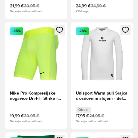
21,99 €
30,95 €
24,99 €
34,99 €
Na voljo veliko velikosti
XX-Large
Odpre Modal za prijavo ali vpis kot član
Odpre Modal za prijavo ali vpi
-35%
-28%
Nike Pro Kompresijske
Unisport Warm puli Srajca
nogavice Dri-FIT Strike -
s osnovnim slojem - Bela
volt/Črna
Otroci
Otroci
19,99 €
30,95 €
17,95 €
24,95 €
Na voljo veliko velikosti
Na voljo veliko velikosti