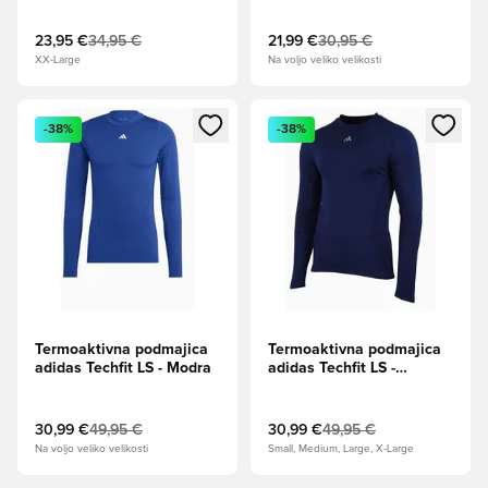
23,95 €
34,95 €
21,99 €
30,95 €
XX-Large
Na voljo veliko velikosti
Odpre Modal za prijavo ali vpis kot član
Odpre Modal za prijavo ali vpi
-38%
-38%
Termoaktivna podmajica
Termoaktivna podmajica
adidas Techfit LS - Modra
adidas Techfit LS -
Mornarsko modra
30,99 €
49,95 €
30,99 €
49,95 €
Na voljo veliko velikosti
Small, Medium, Large, X-Large