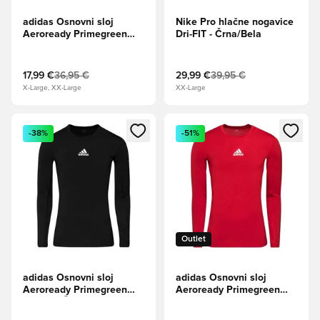
adidas Osnovni sloj
Nike Pro hlačne nogavice
Aeroready Primegreen
Dri-FIT - Črna/Bela
Techfit - Mornarica
17,99 €
36,95 €
29,99 €
39,95 €
X-Large, XX-Large
XX-Large
Odpre Modal za prijavo ali vpis kot član
Odpre Modal za prijavo ali vpi
-38%
-51%
Outlet
adidas Osnovni sloj
adidas Osnovni sloj
Aeroready Primegreen
Aeroready Primegreen
Techfit - Črna
Techfit - Team Power
Rdeča