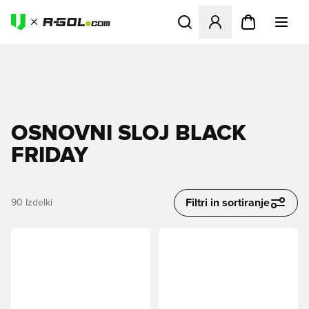
Odpre Modal za prijavo ali vp
OSNOVNI SLOJ BLACK
FRIDAY
Filtri in sortiranje
90
Izdelki