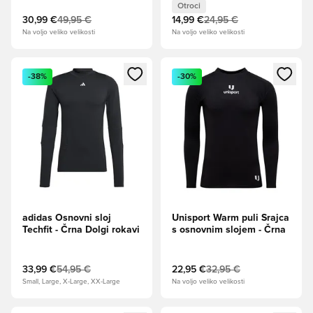
Otroci
30,99 €
49,95 €
14,99 €
24,95 €
Na voljo veliko velikosti
Na voljo veliko velikosti
Odpre Modal za prijavo ali vpis kot član
Odpre Modal za prijavo ali vpi
-38%
-30%
adidas Osnovni sloj
Unisport Warm puli Srajca
Techfit - Črna Dolgi rokavi
s osnovnim slojem - Črna
33,99 €
54,95 €
22,95 €
32,95 €
Small, Large, X-Large, XX-Large
Na voljo veliko velikosti