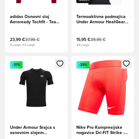
adidas Osnovni sloj
Termoaktivna podmajica
Aeroready Techfit - Team
Under Armour HeatGear
Power Rdeča/Bela
LS - Modra
23,99 €
37,95 €
15,95 €
39,95 €
X-Large, XX-Large
XX-Large
Odpre Modal za prijavo ali vpis kot član
Odpre Modal za prijavo ali vpi
-31%
-29%
Under Armour Srajca s
Nike Pro Kompresijske
osnovnim slojem
nogavice Dri-FIT Strike -
HeatGear - Črna
Univerzitetna rdeča/Bela