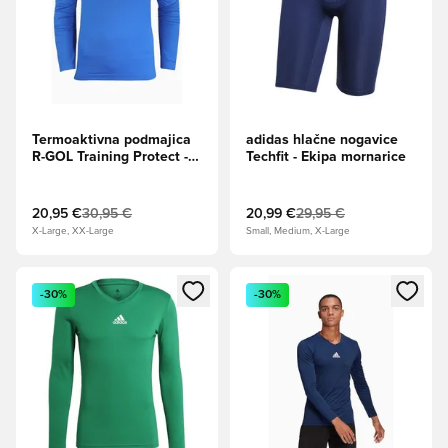
Termoaktivna podmajica
adidas hlačne nogavice
R-GOL Training Protect -
Techfit - Ekipa mornarice
Modra
20,95 €
30,95 €
20,99 €
29,95 €
X-Large, XX-Large
Small, Medium, X-Large
Odpre Modal za prijavo ali vpis kot član
Odpre Modal za prijavo ali vpi
-30%
-30%