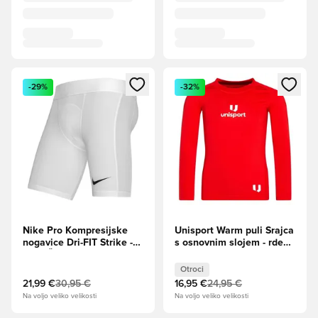
Odpre Modal za prijavo ali vpis kot član
Odpre Modal za prijavo ali vpi
-29%
-32%
Nike Pro Kompresijske
Unisport Warm puli Srajca
nogavice Dri-FIT Strike -
s osnovnim slojem - rdeča
Bela/Črna
Otroci
Otroci
21,99 €
30,95 €
16,95 €
24,95 €
Na voljo veliko velikosti
Na voljo veliko velikosti