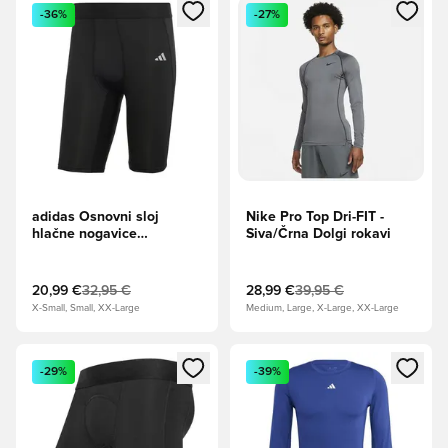
Odpre Modal za prijavo ali vpis kot član
Odpre Modal za prijavo ali vpi
-36%
-27%
adidas Osnovni sloj
Nike Pro Top Dri-FIT -
hlačne nogavice
Siva/Črna Dolgi rokavi
Aeroready Primegreen
Techfit - Črna
20,99 €
32,95 €
28,99 €
39,95 €
X-Small, Small, XX-Large
Medium, Large, X-Large, XX-Large
Odpre Modal za prijavo ali vpis kot član
Odpre Modal za prijavo ali vpi
-29%
-39%