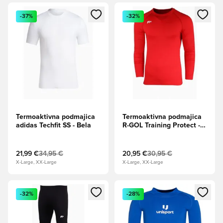
Odpre Modal za prijavo ali vpis kot član
Odpre Modal za prijavo ali vpi
-37%
-32%
Termoaktivna podmajica
Termoaktivna podmajica
adidas Techfit SS - Bela
R-GOL Training Protect -
Rdeča
21,99 €
34,95 €
20,95 €
30,95 €
X-Large, XX-Large
X-Large, XX-Large
Odpre Modal za prijavo ali vpis kot član
Odpre Modal za prijavo ali vpi
-32%
-28%