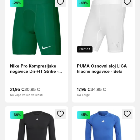
Odpre Modal za prijavo ali vpis kot član
Odpre Modal za prijavo ali vpi
-29%
-49%
Outlet
Nike Pro Kompresijske
PUMA Osnovni sloj LIGA
nogavice Dri-FIT Strike -
hlačne nogavice - Bela
Borova zelena/Bela
21,95 €
30,95 €
17,95 €
34,95 €
Na voljo veliko velikosti
XX-Large
Odpre Modal za prijavo ali vpis kot član
Odpre Modal za prijavo ali vpi
-39%
-45%