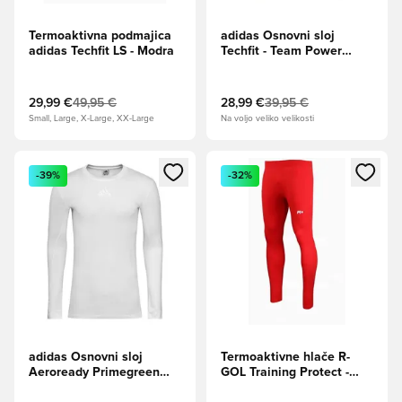
Termoaktivna podmajica
adidas Osnovni sloj
adidas Techfit LS - Modra
Techfit - Team Power
Rdeča L/S
29,99 €
49,95 €
28,99 €
39,95 €
Small, Large, X-Large, XX-Large
Na voljo veliko velikosti
Odpre Modal za prijavo ali vpis kot član
Odpre Modal za prijavo ali vpi
-39%
-32%
adidas Osnovni sloj
Termoaktivne hlače R-
Aeroready Primegreen
GOL Training Protect -
Techfit Climawarm - Bela
Rdeča