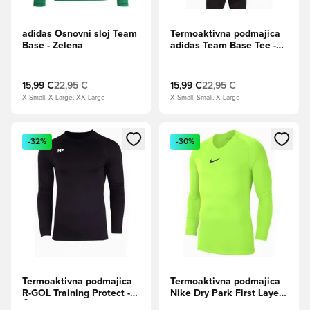
adidas Osnovni sloj Team
Termoaktivna podmajica
Base - Zelena
adidas Team Base Tee -
Modra
15,99 €
22,95 €
15,99 €
22,95 €
X-Small, X-Large, XX-Large
X-Small, Small, X-Large
Odpre Modal za prijavo ali vpis kot član
Odpre Modal za prijavo ali vpi
-32%
-30%
Termoaktivna podmajica
Termoaktivna podmajica
R-GOL Training Protect -
Nike Dry Park First Layer
Črna
LS Junior - Limeta