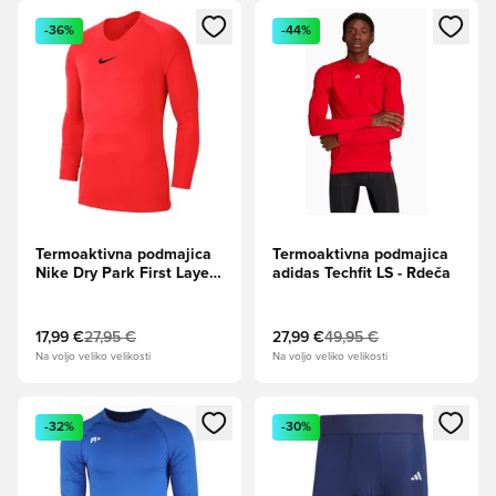
Odpre Modal za prijavo ali vpis kot član
Odpre Modal za prijavo ali vpi
-36%
-44%
Termoaktivna podmajica
Termoaktivna podmajica
Nike Dry Park First Layer
adidas Techfit LS - Rdeča
LS - Rdeča
17,99 €
27,95 €
27,99 €
49,95 €
Na voljo veliko velikosti
Na voljo veliko velikosti
Odpre Modal za prijavo ali vpis kot član
Odpre Modal za prijavo ali vpi
-32%
-30%