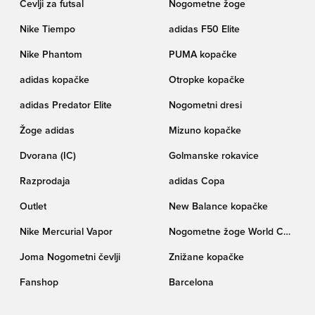
Čevlji za futsal
Nogometne žoge
Nike Tiempo
adidas F50 Elite
Nike Phantom
PUMA kopačke
adidas kopačke
Otropke kopačke
adidas Predator Elite
Nogometni dresi
Žoge adidas
Mizuno kopačke
Dvorana (IC)
Golmanske rokavice
Razprodaja
adidas Copa
Outlet
New Balance kopačke
Nike Mercurial Vapor
Nogometne žoge World Cup
pokala Trionda
Joma Nogometni čevlji
Znižane kopačke
Fanshop
Barcelona