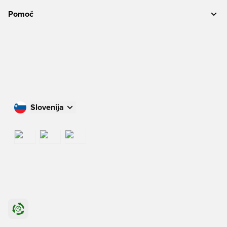
Pomoč
Slovenija
Nakupujte v svoji državi
International
US