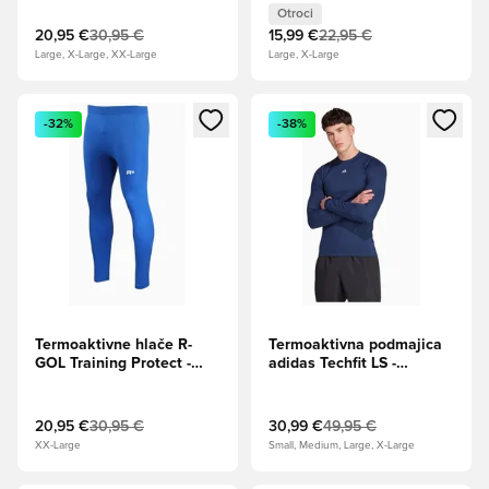
Otroci
20,95 €
30,95 €
15,99 €
22,95 €
Large, X-Large, XX-Large
Large, X-Large
Odpre Modal za prijavo ali vpis kot član
Odpre Modal za prijavo ali vpi
-32%
-38%
Termoaktivne hlače R-
Termoaktivna podmajica
GOL Training Protect -
adidas Techfit LS -
Modra
Mornarsko modra
20,95 €
30,95 €
30,99 €
49,95 €
XX-Large
Small, Medium, Large, X-Large