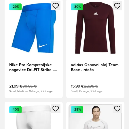
Odpre Modal za prijavo ali vpis kot član
Odpre Modal za prijavo ali vpi
-29%
-30%
Nike Pro Kompresijske
adidas Osnovni sloj Team
nogavice Dri-FIT Strike -
Base - rdeča
Kraljevsko modra/Bela
21,99 €
30,95 €
15,99 €
22,95 €
Small, Medium, X-Large, XX-Large
Small, X-Large, XX-Large
Odpre Modal za prijavo ali vpis kot član
Odpre Modal za prijavo ali vpi
-40%
-28%