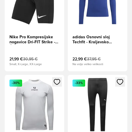
Nike Pro Kompresijske
adidas Osnovni sloj
nogavice Dri-FIT Strike -
Techfit - Kraljevsko
Črna/Bela
modra/Bela
21,99 €
30,95 €
22,99 €
37,95 €
Small, X-Large, XX-Large
Na voljo veliko velikosti
Odpre Modal za prijavo ali vpis kot član
Odpre Modal za prijavo ali vpi
-30%
-33%