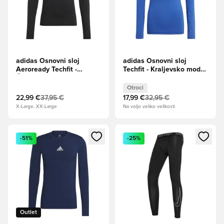
adidas Osnovni sloj
adidas Osnovni sloj
Aeroready Techfit -
Techfit - Kraljevsko modra
Črna/Bela
Otroci L/S
Otroci
22,99 €
37,95 €
17,99 €
32,95 €
X-Large, XX-Large
Na voljo veliko velikosti
Odpre Modal za prijavo ali vpis kot član
Odpre Modal za prijavo ali vpi
-51%
-25%
Outlet