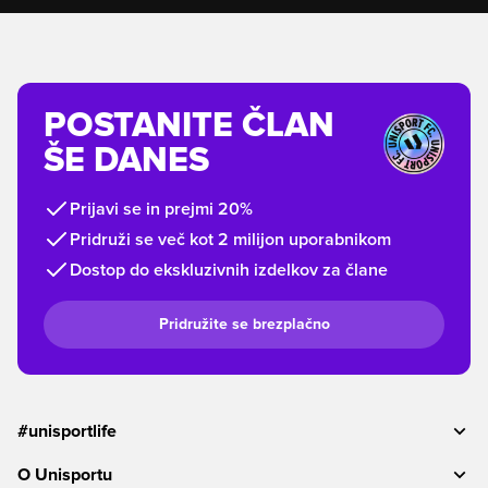
POSTANITE ČLAN
ŠE DANES
Prijavi se in prejmi 20%
Pridruži se več kot 2 milijon uporabnikom
Dostop do ekskluzivnih izdelkov za člane
Pridružite se brezplačno
#unisportlife
O Unisportu