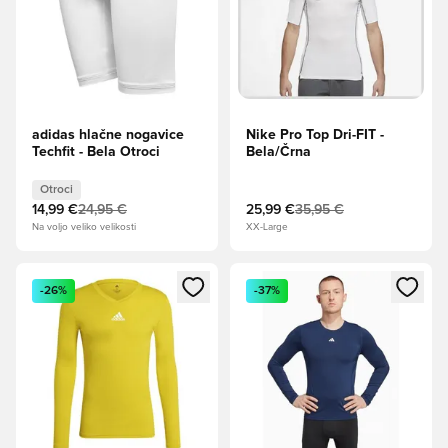
adidas hlačne nogavice
Nike Pro Top Dri-FIT -
Techfit - Bela Otroci
Bela/Črna
Otroci
14,99 €
24,95 €
25,99 €
35,95 €
Na voljo veliko velikosti
XX-Large
Odpre Modal za prijavo ali vpis kot član
Odpre Modal za prijavo ali vpi
-26%
-37%