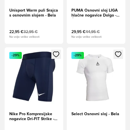
Unisport Warm puli Srajca
PUMA Osnovni sloj LIGA
s osnovnim slojem - Bela
hlačne nogavice Dolgo -
Črna
22,95 €
32,95 €
29,95 €
44,95 €
Na voljo veliko velikosti
Na voljo veliko velikosti
Odpre Modal za prijavo ali vpis kot član
Odpre Modal za prijavo ali vpi
-29%
-29%
Nike Pro Kompresijske
Select Osnovni sloj - Bela
nogavice Dri-FIT Strike -
Polnočna mornarica/Bela