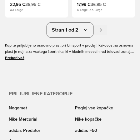
22,95 €
36,95 €
17,99 €
36,95 €
XX-Large
X-Large, XX-Large
Stran 1 od 2
Kupite priljubljeno osnovno plast pri Unisport v prodaji! Kakovostna osnovna
plast je nujna za vsakega športnika, ki v hladnih mesecih rad telovadi zunaj.
Pravi osnovni sloj ima dobro zračnost, ki ohranja vaše telo toplo in suho pri
Preberi več
najboljših močeh. Prav tako bo vašim mišicam zagotovil podporo in stabilnost
s tesnim in udobnim prileganjem. Pridobite svoj Black Friday Baselayer pri
Unisport in se pripravite za zimo.
PRILJUBLJENE KATEGORIJE
Nogomet
Poglej vse kopačke
Nike Mercurial
Nike kopačke
adidas Predator
adidas F50