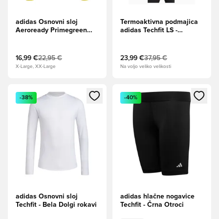
adidas Osnovni sloj
Termoaktivna podmajica
Aeroready Primegreen
adidas Techfit LS -
Team Base - Rumena
Mornarsko modra
16,99 €
22,95 €
23,99 €
37,95 €
X-Large, XX-Large
Na voljo veliko velikosti
Odpre Modal za prijavo ali vpis kot član
Odpre Modal za prijavo ali vpi
-38%
-40%
adidas Osnovni sloj
adidas hlačne nogavice
Techfit - Bela Dolgi rokavi
Techfit - Črna Otroci