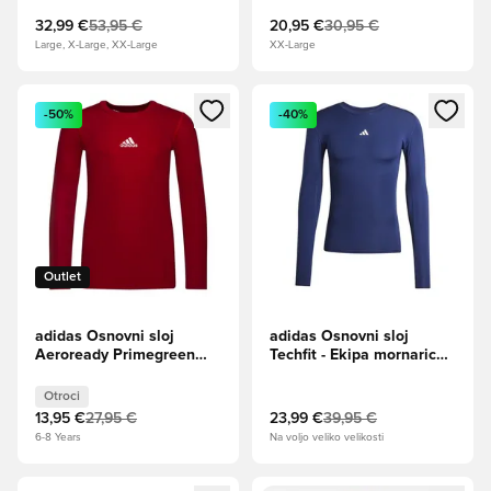
32,99 €
53,95 €
20,95 €
30,95 €
Large, X-Large, XX-Large
XX-Large
Odpre Modal za prijavo ali vpis kot član
Odpre Modal za prijavo ali vpi
-50%
-40%
Outlet
adidas Osnovni sloj
adidas Osnovni sloj
Aeroready Primegreen
Techfit - Ekipa mornarice
Techfit - rdeča Otroci
L/S
Otroci
13,95 €
27,95 €
23,99 €
39,95 €
6-8 Years
Na voljo veliko velikosti