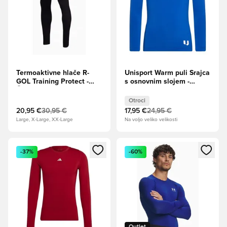
Termoaktivne hlače R-
Unisport Warm puli Srajca
GOL Training Protect -
s osnovnim slojem -
Črna
Modro Otroci
Otroci
20,95 €
30,95 €
17,95 €
24,95 €
Large, X-Large, XX-Large
Na voljo veliko velikosti
Odpre Modal za prijavo ali vpis kot član
Odpre Modal za prijavo ali vpi
-37%
-60%
Outlet