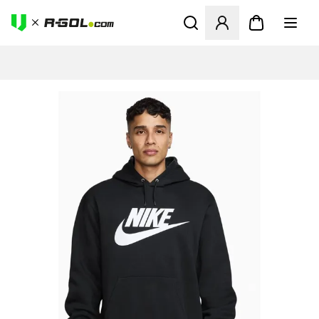
Odpre Modal za prijavo ali vp