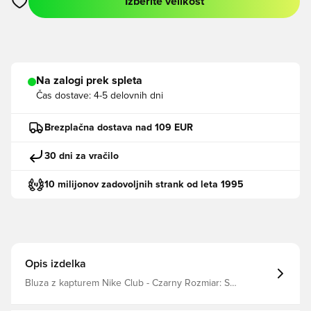
Izberite velikost
Odpre Modal za prijavo ali vpis kot član
Na zalogi prek spleta
Čas dostave:
4-5 delovnih dni
Brezplačna dostava nad 109 EUR
30 dni za vračilo
10 milijonov zadovoljnih strank od leta 1995
Opis izdelka
Bluza z kapturem Nike Club - Czarny Rozmiar: S
Producent: Nike filter_colors: Czarny