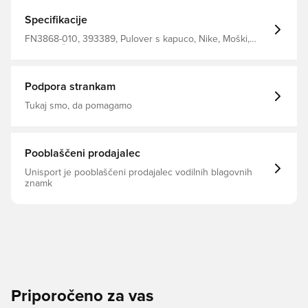
Specifikacije
FN3868-010, 393389, Pulover s kapuco, Nike, Moški,
Odrasli, Črna, Kratki rokavi
Podpora strankam
Tukaj smo, da pomagamo
Pooblaščeni prodajalec
Unisport je pooblaščeni prodajalec vodilnih blagovnih
znamk
Priporočeno za vas