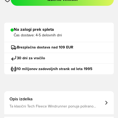
Odpre Modal za prijavo ali vpis kot član
Na zalogi prek spleta
Čas dostave:
4-5 delovnih dni
Brezplačna dostava nad 109 EUR
30 dni za vračilo
10 milijonov zadovoljnih strank od leta 1995
Opis izdelka
Ta klasični Tech Fleece Windrunner ponuja polirano
toplino in udobje, vendar z odsevnimi oblikovalskimi
detajli, ki osvetlijo vaš videz Žepi z zadrgo vam