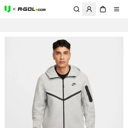
Odpre Modal za prijavo ali vp