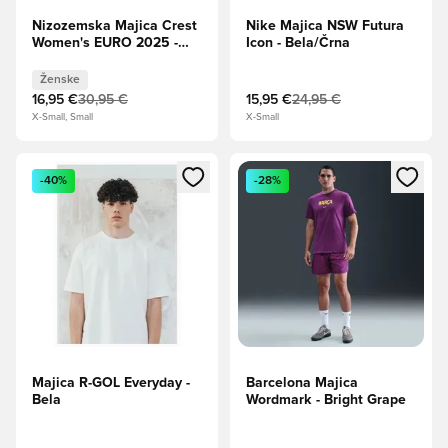
Nizozemska Majica Crest
Nike Majica NSW Futura
Women's EURO 2025 -
Icon - Bela/Črna
Varnostna oranžna
Ženske
Ženske
16,95 €
30,95 €
15,95 €
24,95 €
X-Small, Small
X-Small
Odpre Modal za prijavo ali vpis kot član
Odpre Modal za prijavo ali vpi
-40%
-28%
Majica R-GOL Everyday -
Barcelona Majica
Bela
Wordmark - Bright Grape