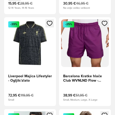
15,95 €
28,95 €
30,95 €
46,95 €
12-14 Years, 14-16 Years
Na voljo veliko velikosti
Odpre Modal za prijavo ali vpis kot član
Odpre Modal za prijavo ali vpi
-39%
-25%
Liverpool Majica Lifestyler
Barcelona Kratke hlače
- Ogljik/zlato
Club WVNLND Flow -
Imperial Purple
72,95 €
119,95 €
38,99 €
51,95 €
Small
Small, Medium, Large, X-Large
Odpre Modal za prijavo ali vpis kot član
Odpre Modal za prijavo ali vpi