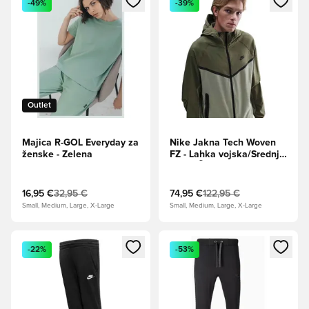
-49%
-39%
Outlet
Majica R-GOL Everyday za
Nike Jakna Tech Woven
ženske - Zelena
FZ - Lahka vojska/Srednja
Oljka/Črna
16,95 €
32,95 €
74,95 €
122,95 €
Small, Medium, Large, X-Large
Small, Medium, Large, X-Large
Odpre Modal za prijavo ali vpis kot član
Odpre Modal za prijavo ali vpi
-22%
-53%