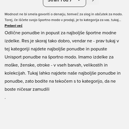
Stran 1 od 7
Modnost ne bi smela govoriti o denarju, temveč za slog in občutek za modo.
Torej, če iščete svojo športno modo v prodaji, je to kategorija za vas. tukaj
lahko najdete vse odlične ponudbe in ponudbe Unisports, vse pa gre za
Preberi več
športno modo v prodaji. Tako lahko svojo garderobo posodobite z odlično
Odlične ponudbe in popust za najboljše športne modne
modo po odličnih cenah. Najdete lahko vse blagovne znamke, kot so PUMA,
izdelke. Res je skoraj tako dobro, vendar ne - prav tukaj v
adidas in Nike - vse po odličnih prodajnih cenah.
tej kategoriji najdete najboljše ponudbe in popuste
Unisport ponudbe na športno modo. Imamo izdelke za
moške, ženske, otroke - v vseh barvah, velikostih in
kolekcijah. Tukaj lahko najdete naše najboljše ponudbe in
ponudbe, zato bodite na tekočem s to kategorijo, da ne
boste ničesar zamudili
.