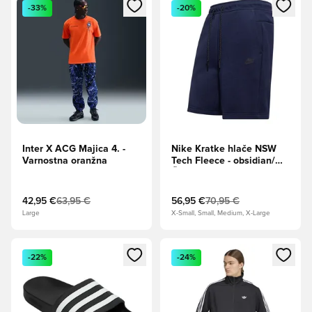
Odpre Modal za prijavo ali vpis kot član
Odpre Modal za prijavo ali vpi
-33%
-20%
Inter X ACG Majica 4. -
Nike Kratke hlače NSW
Varnostna oranžna
Tech Fleece - obsidian/
Črna
42,95 €
63,95 €
56,95 €
70,95 €
Large
X-Small, Small, Medium, X-Large
Odpre Modal za prijavo ali vpis kot član
Odpre Modal za prijavo ali vpi
-22%
-24%