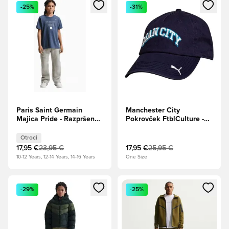
Odpre Modal za prijavo ali vpis kot član
Odpre Modal za prijavo ali vpi
-25%
-31%
Paris Saint Germain
Manchester City
Majica Pride - Razpršena
Pokrovček FtblCulture -
modra Otroci
PUMA Navy
Otroci
17,95 €
23,95 €
17,95 €
25,95 €
10-12 Years, 12-14 Years, 14-16 Years
One Size
Odpre Modal za prijavo ali vpis kot član
Odpre Modal za prijavo ali vpi
-29%
-25%