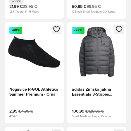
Otroci
21,99 €
28,95 €
60,95 €
99,95 €
12-14 Years, 14-16 Years
X-Small, Small, Medium, XX-Large
Odpre Modal za prijavo ali vpis kot član
Odpre Modal za prijavo ali vpi
-40%
-22%
Nogavice R-GOL Athletics
adidas Zimska jakna
Summer Premium - Črna
Essentials 3-Stripes
Synthetic Down - Siva
petica
2,95 €
4,95 €
100,99 €
129,95 €
42-46
Small, Medium, Large, X-Large