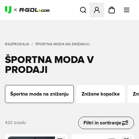
Odpre Modal za prijavo ali vp
RAZPRODAJA
ŠPORTNA MODA NA ZNIŽANJU
ŠPORTNA MODA V
PRODAJI
Športna moda na znižanju
Znižane kopačke
Zn
Filtri in sortiranje
420
Izdelki