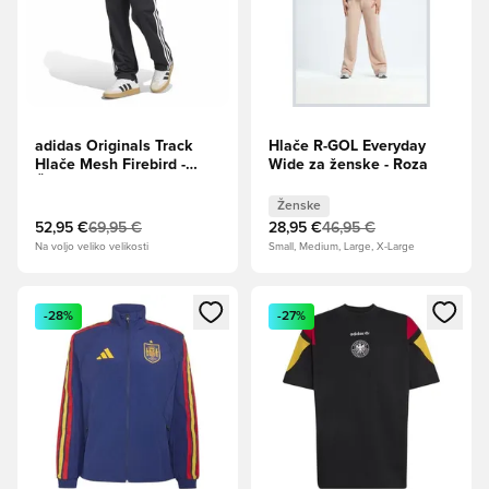
adidas Originals Track
Hlače R-GOL Everyday
Hlače Mesh Firebird -
Wide za ženske - Roza
Črna/Bela
Ženske
52,95 €
69,95 €
28,95 €
46,95 €
Na voljo veliko velikosti
Small, Medium, Large, X-Large
Odpre Modal za prijavo ali vpis kot član
Odpre Modal za prijavo ali vpi
-28%
-27%