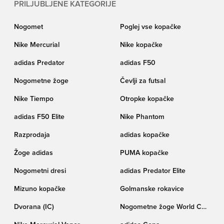
PRILJUBLJENE KATEGORIJE
Nogomet
Poglej vse kopačke
Nike Mercurial
Nike kopačke
adidas Predator
adidas F50
Nogometne žoge
Čevlji za futsal
Nike Tiempo
Otropke kopačke
adidas F50 Elite
Nike Phantom
Razprodaja
adidas kopačke
Žoge adidas
PUMA kopačke
Nogometni dresi
adidas Predator Elite
Mizuno kopačke
Golmanske rokavice
Dvorana (IC)
Nogometne žoge World Cup
pokala Trionda