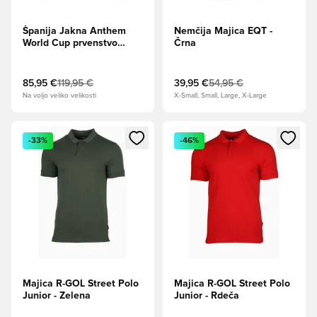
Španija Jakna Anthem
Nemčija Majica EQT -
World Cup prvenstvo
Črna
2026 - Temno modra
85,95 €
119,95 €
39,95 €
54,95 €
Na voljo veliko velikosti
X-Small, Small, Large, X-Large
Odpre Modal za prijavo ali vpis kot član
Odpre Modal za prijavo ali vpi
-33%
-46%
Majica R-GOL Street Polo
Majica R-GOL Street Polo
Junior - Zelena
Junior - Rdeča