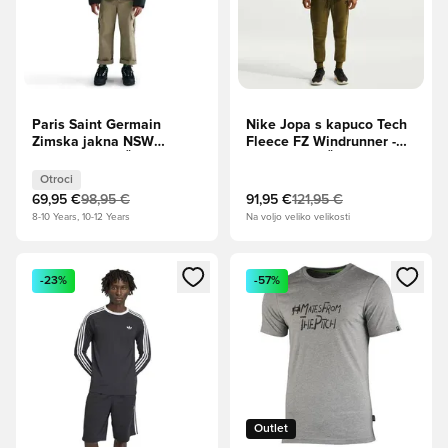
Paris Saint Germain
Nike Jopa s kapuco Tech
Zimska jakna NSW
Fleece FZ Windrunner -
synthetic-fill - Črna/Cargo
Oljčna Flak/Črna
Kaki Otroci
Otroci
69,95 €
98,95 €
91,95 €
121,95 €
8-10 Years, 10-12 Years
Na voljo veliko velikosti
Odpre Modal za prijavo ali vpis kot član
Odpre Modal za prijavo ali vpi
-23%
-57%
Outlet