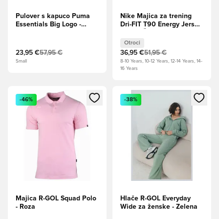
Pulover s kapuco Puma
Nike Majica za trening
Essentials Big Logo -
Dri-FIT T90 Energy Jersey
Zelena
- Roza/Črna Otroci
Otroci
23,95 €
57,95 €
36,95 €
51,95 €
Small
8-10 Years, 10-12 Years, 12-14 Years, 14-
16 Years
Odpre Modal za prijavo ali vpis kot član
Odpre Modal za prijavo ali vpi
-46%
-38%
Majica R-GOL Squad Polo
Hlače R-GOL Everyday
- Roza
Wide za ženske - Zelena