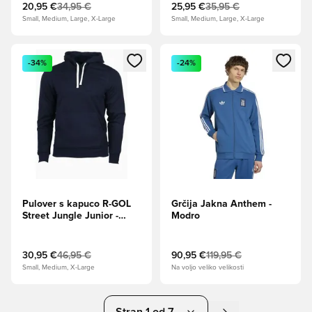
20,95 €
34,95 €
25,95 €
35,95 €
Small, Medium, Large, X-Large
Small, Medium, Large, X-Large
Odpre Modal za prijavo ali vpis kot član
Odpre Modal za prijavo ali vpi
-34%
-24%
Pulover s kapuco R-GOL
Grčija Jakna Anthem -
Street Jungle Junior -
Modro
Mornarsko modra
30,95 €
46,95 €
90,95 €
119,95 €
Small, Medium, X-Large
Na voljo veliko velikosti