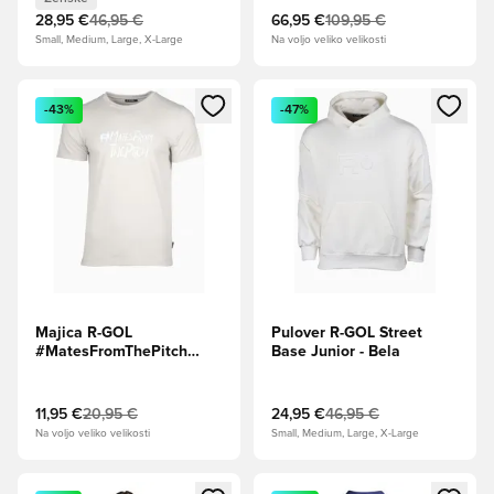
28,95 €
46,95 €
66,95 €
109,95 €
Small, Medium, Large, X-Large
Na voljo veliko velikosti
Odpre Modal za prijavo ali vpis kot član
Odpre Modal za prijavo ali vpi
-43%
-47%
Majica R-GOL
Pulover R-GOL Street
#MatesFromThePitch
Base Junior - Bela
Junior - Bež
11,95 €
20,95 €
24,95 €
46,95 €
Na voljo veliko velikosti
Small, Medium, Large, X-Large