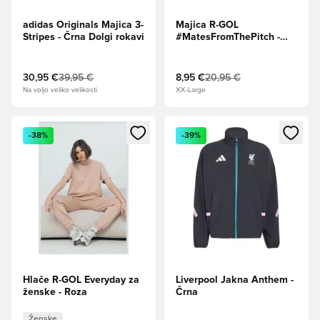
adidas Originals Majica 3-
Majica R-GOL
Stripes - Črna Dolgi rokavi
#MatesFromThePitch -
Siva
30,95 €
39,95 €
8,95 €
20,95 €
Na voljo veliko velikosti
XX-Large
Odpre Modal za prijavo ali vpis kot član
Odpre Modal za prijavo ali vpi
-38%
-39%
Hlače R-GOL Everyday za
Liverpool Jakna Anthem -
ženske - Roza
Črna
Ženske