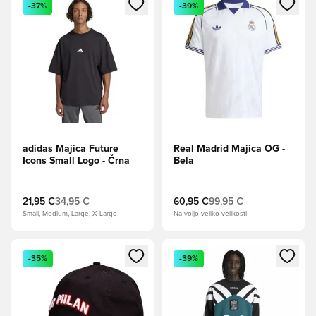
Odpre Modal za prijavo ali vpis kot član
Odpre Modal za prijavo ali vpi
-37%
-39%
adidas Majica Future
Real Madrid Majica OG -
Icons Small Logo - Črna
Bela
21,95 €
34,95 €
60,95 €
99,95 €
Small, Medium, Large, X-Large
Na voljo veliko velikosti
Odpre Modal za prijavo ali vpis kot član
Odpre Modal za prijavo ali vpi
-35%
-39%