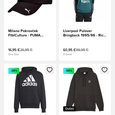
Milano Pokrovček
Liverpool Pulover
FtblCulture - PUMA
Bringback 1995/96 - Rich
Black/Za vse čase rdeča
Green/Črna/Bela
16,95 €
25,95 €
60,95 €
99,95 €
One Size
X-Small
Odpre Modal za prijavo ali vpis kot član
Odpre Modal za prijavo ali vpi
-38%
-58%
Outlet