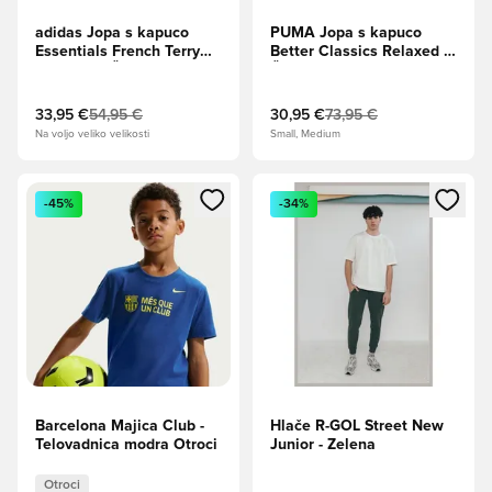
adidas Jopa s kapuco
PUMA Jopa s kapuco
Essentials French Terry
Better Classics Relaxed -
Big Logo - Črna/Bela
Črna
33,95 €
54,95 €
30,95 €
73,95 €
Na voljo veliko velikosti
Small, Medium
Odpre Modal za prijavo ali vpis kot član
Odpre Modal za prijavo ali vpi
-45%
-34%
Barcelona Majica Club -
Hlače R-GOL Street New
Telovadnica modra Otroci
Junior - Zelena
Otroci