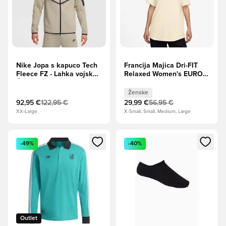
Nike Jopa s kapuco Tech
Francija Majica Dri-FIT
Fleece FZ - Lahka vojska/
Relaxed Women's EURO
Črna
2025 - Bleda
slonokoščina/Oprane
Ženske
korale/Svetlo modra
92,95 €
122,95 €
29,99 €
56,95 €
Ženske
XX-Large
X-Small, Small, Medium, Large
Odpre Modal za prijavo ali vpis kot član
Odpre Modal za prijavo ali vpi
-49%
-40%
Outlet