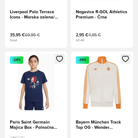
Liverpool Polo Terrace
Nogavice R-GOL Athletics
Icons - Morska zelena/
Premium - Črna
Črna/Bela Dolgi rokavi
35,95 €
69,95 €
2,95 €
4,95 €
Small
42-46
Odpre Modal za prijavo ali vpis kot član
Odpre Modal za prijavo ali vpi
-24%
-39%
Paris Saint Germain
Bayern München Track
Majica Box - Polnočna
Top OG - Wonder
mornarica Otroci
Alumina/Bela/Oranžna