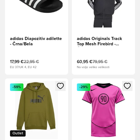
adidas Diapozitiv adilette
adidas Originals Track
- Črna/Bela
Top Mesh Firebird -
Črna/Bela
17,99 €
22,95 €
60,95 €
79,95 €
EU 37/UK 4, EU 42
Na voljo veliko velikosti
Odpre Modal za prijavo ali vpis kot član
Odpre Modal za prijavo ali vpi
-59%
-29%
Outlet