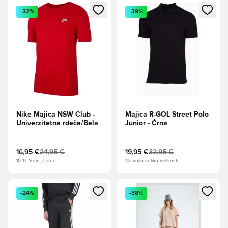
Odpre Modal za prijavo ali vpis kot član
Odpre Modal za prijavo ali vpi
-32%
-39%
Nike Majica NSW Club -
Majica R-GOL Street Polo
Univerzitetna rdeča/Bela
Junior - Črna
16,95 €
24,95 €
19,95 €
32,95 €
10-12 Years, Large
Na voljo veliko velikosti
Odpre Modal za prijavo ali vpis kot član
Odpre Modal za prijavo ali vpi
-24%
-38%