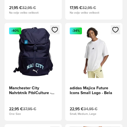
21,95 €
32,95 €
17,95 €
32,95 €
Na voljo veliko velikosti
Na voljo veliko velikosti
Odpre Modal za prijavo ali vpis kot član
Odpre Modal za prijavo ali vpi
-40%
-34%
Manchester City
adidas Majica Future
Nahrbtnik FtblCulture -
Icons Small Logo - Bela
PUMA Navy/Tropsko
modra
22,95 €
37,95 €
22,95 €
34,95 €
One Size
Small, Medium, Large