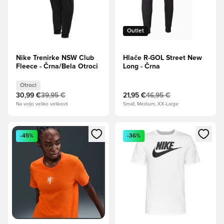
Outlet
Nike Trenirke NSW Club
Hlače R-GOL Street New
Fleece - Črna/Bela Otroci
Long - Črna
Otroci
30,99 €
39,95 €
21,95 €
46,95 €
Na voljo veliko velikosti
Small, Medium, XX-Large
Odpre Modal za prijavo ali vpis kot član
Odpre Modal za prijavo ali vpi
-45%
-36%