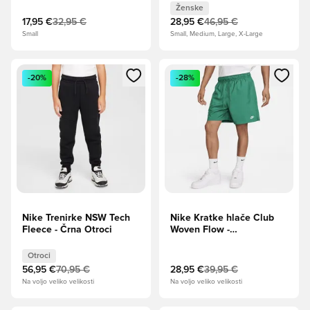
Ženske
17,95 €
32,95 €
28,95 €
46,95 €
Small
Small, Medium, Large, X-Large
Odpre Modal za prijavo ali vpis kot član
Odpre Modal za prijavo ali vpi
-20%
-28%
Nike Trenirke NSW Tech
Nike Kratke hlače Club
Fleece - Črna Otroci
Woven Flow -
Malahit/Bela
Otroci
56,95 €
70,95 €
28,95 €
39,95 €
Na voljo veliko velikosti
Na voljo veliko velikosti