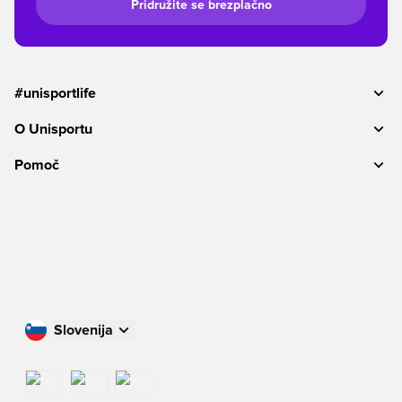
Pridružite se brezplačno
#unisportlife
O Unisportu
Pomoč
Slovenija