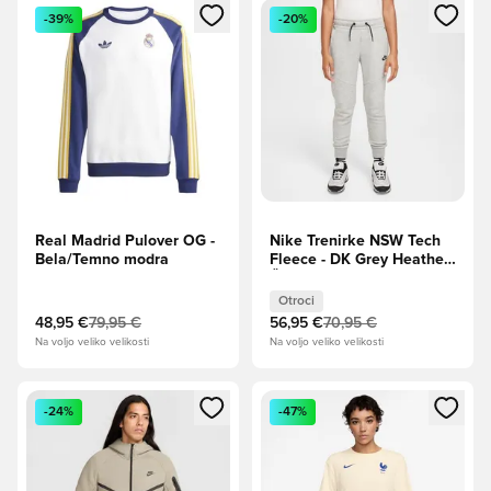
Odpre Modal za prijavo ali vpis kot član
Odpre Modal za prijavo ali vpi
-39%
-20%
Real Madrid Pulover OG -
Nike Trenirke NSW Tech
Bela/Temno modra
Fleece - DK Grey Heather/
Črna Otroci
Otroci
48,95 €
79,95 €
56,95 €
70,95 €
Na voljo veliko velikosti
Na voljo veliko velikosti
Odpre Modal za prijavo ali vpis kot član
Odpre Modal za prijavo ali vpi
-24%
-47%