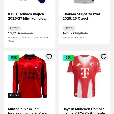
Italija Domača majica
Chelsea Srajca za izlet
2026/27 Mini-komplet
2025/26 Otroci
Otroci
Otroci
Otroci
52,95 €
69,95 €
42,95 €
82,95 €
0-2 Years, 2-4 Years, 2-4 Years, 4-6
6-8 Years, 8-10 Years
Years
Odpre Modal za prijavo ali vpis kot član
Odpre Modal za prijavo ali vpi
-50%
-29%
Outlet
Milano X Slam Jam
Bayern München Domača
Igralska majica 2025/26
majica 2025/26 Authentic