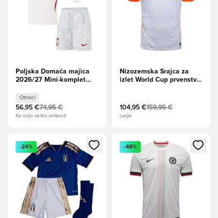
Poljska Domača majica
Nizozemska Srajca za
2026/27 Mini-komplet
izlet World Cup prvenstvo
Otroci
2026 Aero-FIT Authentic
Otroci
56,95 €
74,95 €
104,95 €
159,95 €
Na voljo veliko velikosti
Large
Odpre Modal za prijavo ali vpis kot član
Odpre Modal za prijavo ali vpi
-24%
-48%