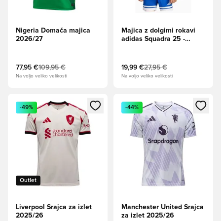
Nigeria Domača majica
Majica z dolgimi rokavi
2026/27
adidas Squadra 25 -
Modra
77,95 €
109,95 €
19,99 €
27,95 €
Na voljo veliko velikosti
Na voljo veliko velikosti
Odpre Modal za prijavo ali vpis kot član
Odpre Modal za prijavo ali vpi
-49%
-44%
Outlet
Liverpool Srajca za izlet
Manchester United Srajca
2025/26
za izlet 2025/26