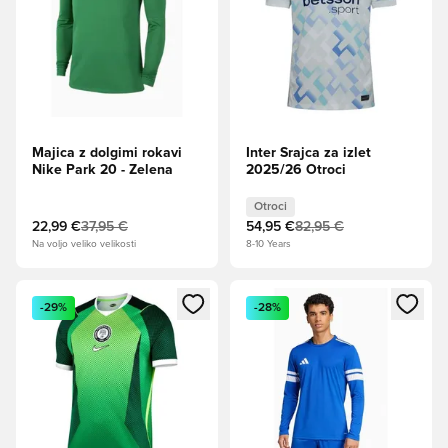
Majica z dolgimi rokavi
Inter Srajca za izlet
Nike Park 20 - Zelena
2025/26 Otroci
Otroci
22,99 €
37,95 €
54,95 €
82,95 €
Na voljo veliko velikosti
8-10 Years
Odpre Modal za prijavo ali vpis kot član
Odpre Modal za prijavo ali vpi
-29%
-28%