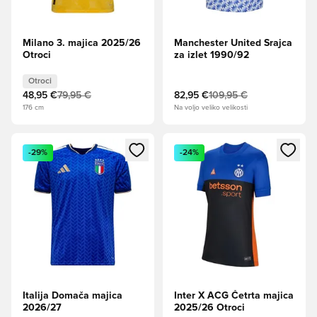
Milano 3. majica 2025/26
Manchester United Srajca
Otroci
za izlet 1990/92
Otroci
48,95 €
79,95 €
82,95 €
109,95 €
176 cm
Na voljo veliko velikosti
Odpre Modal za prijavo ali vpis kot član
Odpre Modal za prijavo ali vpi
-29%
-24%
Italija Domača majica
Inter X ACG Četrta majica
2026/27
2025/26 Otroci