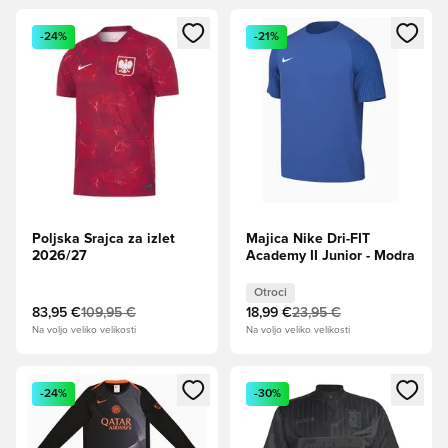
Odpre Modal za prijavo ali vpis kot član
Odpre Modal za prijavo ali vpi
-24%
-21%
Poljska Srajca za izlet
Majica Nike Dri-FIT
2026/27
Academy II Junior - Modra
Otroci
83,95 €
109,95 €
18,99 €
23,95 €
Na voljo veliko velikosti
Na voljo veliko velikosti
Odpre Modal za prijavo ali vpis kot član
Odpre Modal za prijavo ali vpi
-24%
-30%