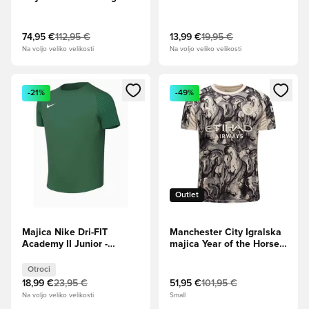
rokavi
74,95 €
112,95 €
13,99 €
19,95 €
Na voljo veliko velikosti
Na voljo veliko velikosti
Odpre Modal za prijavo ali vpis kot član
Odpre Modal za prijavo ali vpi
-21%
-49%
Outlet
Majica Nike Dri-FIT
Manchester City Igralska
Academy II Junior -
majica Year of the Horse
Zelena
2025/26
Otroci
18,99 €
23,95 €
51,95 €
101,95 €
Na voljo veliko velikosti
Small