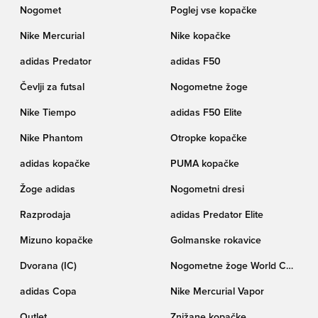
Nogomet
Poglej vse kopačke
Nike Mercurial
Nike kopačke
adidas Predator
adidas F50
Čevlji za futsal
Nogometne žoge
Nike Tiempo
adidas F50 Elite
Nike Phantom
Otropke kopačke
adidas kopačke
PUMA kopačke
Žoge adidas
Nogometni dresi
Razprodaja
adidas Predator Elite
Mizuno kopačke
Golmanske rokavice
Dvorana (IC)
Nogometne žoge World Cup
pokala Trionda
adidas Copa
Nike Mercurial Vapor
Outlet
Znižane kopačke