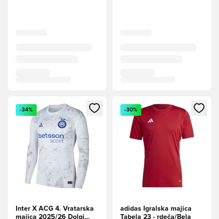
Odpre Modal za prijavo ali vpis kot član
Odpre Modal za prijavo ali vpi
-34%
-30%
Inter X ACG 4. Vratarska
adidas Igralska majica
majica 2025/26 Dolgi
Tabela 23 - rdeča/Bela