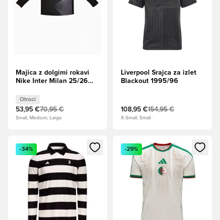
Majica z dolgimi rokavi
Liverpool Srajca za izlet
Nike Inter Milan 25/26
Blackout 1995/96
Academy Pro Junior -
Črna
Otroci
53,95 €
70,95 €
108,95 €
154,95 €
Small, Medium, Large
X-Small, Small
Odpre Modal za prijavo ali vpis kot član
Odpre Modal za prijavo ali vpi
-34%
-29%