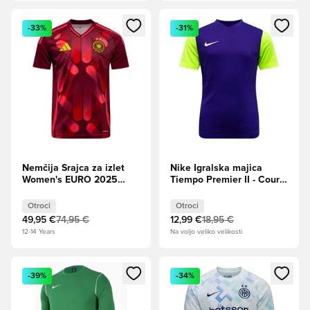
Odpre Modal za prijavo ali vpis kot član
Odpre Modal za prijavo ali vpi
-33%
-31%
Nemčija Srajca za izlet
Nike Igralska majica
Women's EURO 2025
Tiempo Premier II - Court
Otroci
vijolična/volt/Bela Otroci
Otroci
Otroci
49,95 €
74,95 €
12,99 €
18,95 €
12-14 Years
Na voljo veliko velikosti
Odpre Modal za prijavo ali vpis kot član
Odpre Modal za prijavo ali vpi
-39%
-34%