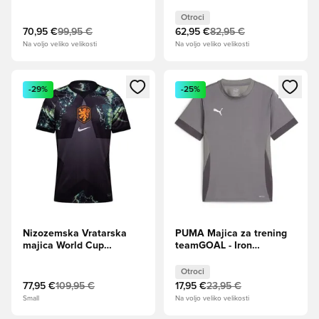
Otroci
70,95 €
99,95 €
62,95 €
82,95 €
Na voljo veliko velikosti
Na voljo veliko velikosti
Odpre Modal za prijavo ali vpis kot član
Odpre Modal za prijavo ali vpi
-29%
-25%
Nizozemska Vratarska
PUMA Majica za trening
majica World Cup
teamGOAL - Iron
prvenstvo 2026
Grey/PUMA White Otroci
Otroci
77,95 €
109,95 €
17,95 €
23,95 €
Small
Na voljo veliko velikosti