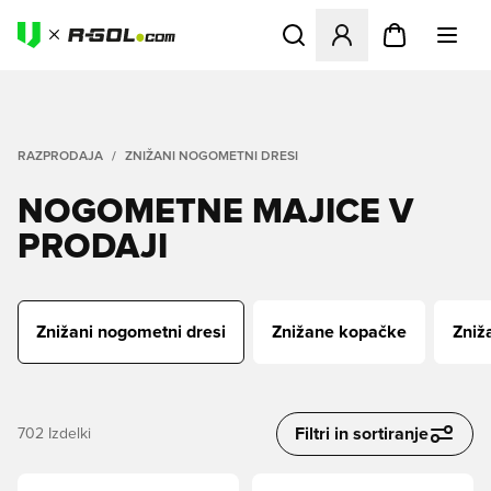
Odpre Modal za prijavo ali vp
RAZPRODAJA
ZNIŽANI NOGOMETNI DRESI
NOGOMETNE MAJICE V
PRODAJI
Znižani nogometni dresi
Znižane kopačke
Zniž
Filtri in sortiranje
702
Izdelki