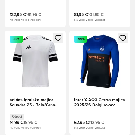
Authentic
2026
122,95 €
161,95 €
81,95 €
101,95 €
Na voljo veliko velikosti
Na voljo veliko velikosti
Odpre Modal za prijavo ali vpis kot član
Odpre Modal za prijavo ali vpi
-25%
-44%
adidas Igralska majica
Inter X ACG Četrta majica
Squadra 25 - Bela/Črna
2025/26 Dolgi rokavi
Otroci
Otroci
14,99 €
19,95 €
62,95 €
112,95 €
Na voljo veliko velikosti
Na voljo veliko velikosti