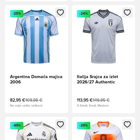
Odpre Modal za prijavo ali vpis kot član
Odpre Modal za prijavo ali vpi
-25%
-24%
Argentina Domača majica
Italija Srajca za izlet
2006
2026/27 Authentic
82,95 €
109,95 €
113,95 €
149,95 €
Na voljo veliko velikosti
X-Small, Small, Medium
Odpre Modal za prijavo ali vpis kot član
Odpre Modal za prijavo ali vpi
-49%
-29%