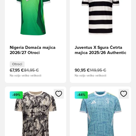
Nigeria Domača majica
Juventus X Sgura Četrta
2026/27 Otroci
majica 2025/26 Authentic
Otroci
67,95 €
84,95 €
90,95 €
149,95 €
Na voljo veliko velikosti
Na voljo veliko velikosti
Odpre Modal za prijavo ali vpis kot član
Odpre Modal za prijavo ali vpi
-49%
-44%