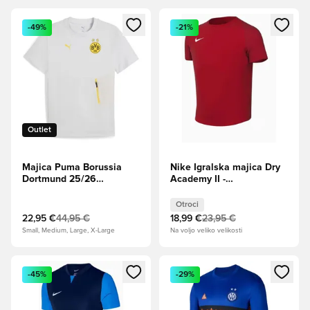
Odpre Modal za prijavo ali vpis kot član
Odpre Modal za prijavo ali vpi
-49%
-21%
Outlet
Majica Puma Borussia
Nike Igralska majica Dry
Dortmund 25/26
Academy II -
PUMATECH - Bela
Univerzitetna rdeča/Bela
Otroci
Otroci
22,95 €
44,95 €
18,99 €
23,95 €
Small, Medium, Large, X-Large
Na voljo veliko velikosti
Odpre Modal za prijavo ali vpis kot član
Odpre Modal za prijavo ali vpi
-45%
-29%