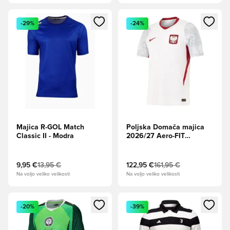
Odpre Modal za prijavo ali vpis kot član
Odpre Modal za prijavo ali vpi
-29%
-24%
Majica R-GOL Match
Poljska Domača majica
Classic II - Modra
2026/27 Aero-FIT
Authentic
9,95 €
13,95 €
122,95 €
161,95 €
Na voljo veliko velikosti
Na voljo veliko velikosti
Odpre Modal za prijavo ali vpis kot član
Odpre Modal za prijavo ali vpi
-20%
-39%