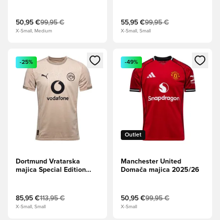
50,95 €
99,95 €
55,95 €
99,95 €
X-Small, Medium
X-Small, Small
Odpre Modal za prijavo ali vpis kot član
Odpre Modal za prijavo ali vpi
-25%
-49%
Outlet
Dortmund Vratarska
Manchester United
majica Special Edition
Domača majica 2025/26
2025/26
85,95 €
113,95 €
50,95 €
99,95 €
X-Small, Small
X-Small