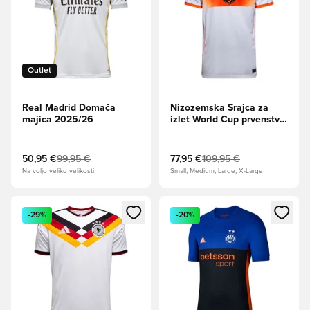
Outlet
Real Madrid Domača
Nizozemska Srajca za
majica 2025/26
izlet World Cup prvenstvo
2026
50,95 €
99,95 €
77,95 €
109,95 €
Na voljo veliko velikosti
Small, Medium, Large, X-Large
Odpre Modal za prijavo ali vpis kot član
Odpre Modal za prijavo ali vpi
-29%
-20%