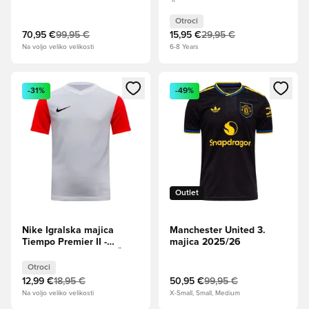
2026
Črna/Oranžna Otroci
Otroci
70,95 €
99,95 €
15,95 €
29,95 €
Na voljo veliko velikosti
6-8 Years
Odpre Modal za prijavo ali vpis kot član
Odpre Modal za prijavo ali vpi
-31%
-49%
Outlet
Nike Igralska majica
Manchester United 3.
Tiempo Premier II -
majica 2025/26
Bela/Svetlo škrlatna/Črna
Otroci
Otroci
12,99 €
18,95 €
50,95 €
99,95 €
Na voljo veliko velikosti
X-Small, Small, Medium