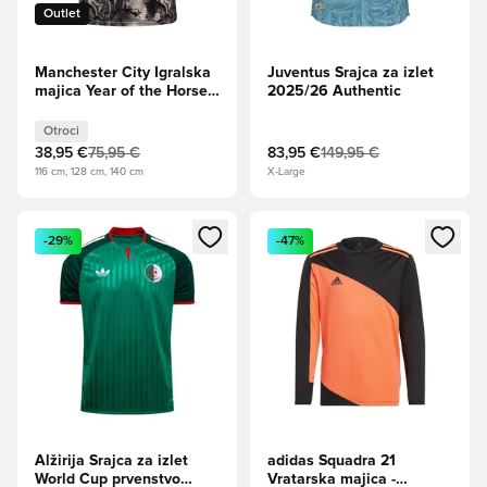
Outlet
Manchester City Igralska
Juventus Srajca za izlet
majica Year of the Horse
2025/26 Authentic
2025/26 Otroci
Otroci
38,95 €
75,95 €
83,95 €
149,95 €
116 cm, 128 cm, 140 cm
X-Large
Odpre Modal za prijavo ali vpis kot član
Odpre Modal za prijavo ali vpi
-29%
-47%
Alžirija Srajca za izlet
adidas Squadra 21
World Cup prvenstvo
Vratarska majica -