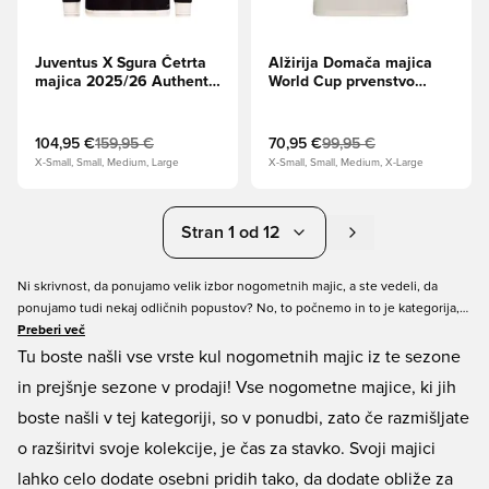
Juventus X Sgura Četrta
Alžirija Domača majica
majica 2025/26 Authentic
World Cup prvenstvo
Dolgi rokavi
2026
104,95 €
159,95 €
70,95 €
99,95 €
X-Small, Small, Medium, Large
X-Small, Small, Medium, X-Large
Stran 1 od 12
Ni skrivnost, da ponujamo velik izbor nogometnih majic, a ste vedeli, da
ponujamo tudi nekaj odličnih popustov? No, to počnemo in to je kategorija,
kjer jih lahko najdete. Pogosto lahko najdete majice nekaterih največjih
Preberi več
klubov, pa tudi manjših klubov občasno. Kaj torej čakaš? Oglejte si to
Tu boste našli vse vrste kul nogometnih majic iz te sezone
kategorijo in poiščite svojo naslednjo ponudbo!
in prejšnje sezone v prodaji! Vse nogometne majice, ki jih
boste našli v tej kategoriji, so v ponudbi, zato če razmišljate
o razširitvi svoje kolekcije, je čas za stavko. Svoji majici
lahko celo dodate osebni pridih tako, da dodate obliže za