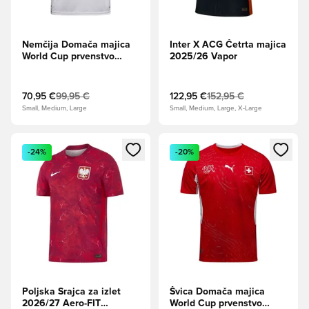
Nemčija Domača majica
Inter X ACG Četrta majica
World Cup prvenstvo
2025/26 Vapor
2026
70,95 €
99,95 €
122,95 €
152,95 €
Small, Medium, Large
Small, Medium, Large, X-Large
Odpre Modal za prijavo ali vpis kot član
Odpre Modal za prijavo ali vpi
-24%
-20%
Poljska Srajca za izlet
Švica Domača majica
2026/27 Aero-FIT
World Cup prvenstvo