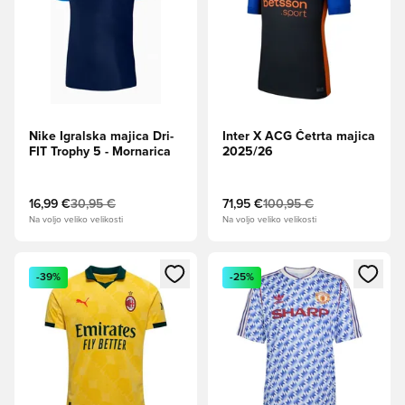
Nike Igralska majica Dri-
Inter X ACG Četrta majica
FIT Trophy 5 - Mornarica
2025/26
16,99 €
30,95 €
71,95 €
100,95 €
Na voljo veliko velikosti
Na voljo veliko velikosti
Odpre Modal za prijavo ali vpis kot član
Odpre Modal za prijavo ali vpi
-39%
-25%