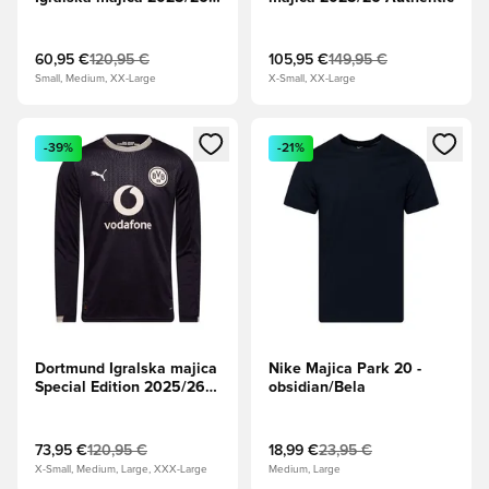
Dolgi rokavi
60,95 €
120,95 €
105,95 €
149,95 €
Small, Medium, XX-Large
X-Small, XX-Large
Odpre Modal za prijavo ali vpis kot član
Odpre Modal za prijavo ali vpi
-39%
-21%
Dortmund Igralska majica
Nike Majica Park 20 -
Special Edition 2025/26
obsidian/Bela
Dolgi rokavi
73,95 €
120,95 €
18,99 €
23,95 €
X-Small, Medium, Large, XXX-Large
Medium, Large