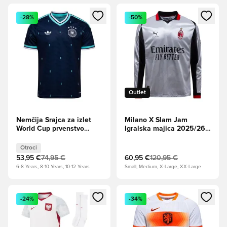
Odpre Modal za prijavo ali vpis kot član
Odpre Modal za prijavo ali vpi
-28%
-50%
Outlet
Nemčija Srajca za izlet
Milano X Slam Jam
World Cup prvenstvo
Igralska majica 2025/26
2026 Otroci
Dolgi rokavi
Otroci
53,95 €
74,95 €
60,95 €
120,95 €
6-8 Years, 8-10 Years, 10-12 Years
Small, Medium, X-Large, XX-Large
Odpre Modal za prijavo ali vpis kot član
Odpre Modal za prijavo ali vpi
-24%
-34%