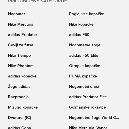
PRILJUBLJENE KATEGORIJE
Nogomet
Poglej vse kopačke
Nike Mercurial
Nike kopačke
adidas Predator
adidas F50
Čevlji za futsal
Nogometne žoge
Nike Tiempo
adidas F50 Elite
Nike Phantom
Otropke kopačke
adidas kopačke
PUMA kopačke
Žoge adidas
Nogometni dresi
Razprodaja
adidas Predator Elite
Mizuno kopačke
Golmanske rokavice
Dvorana (IC)
Nogometne žoge World Cup
pokala Trionda
adidas Copa
Nike Mercurial Vapor