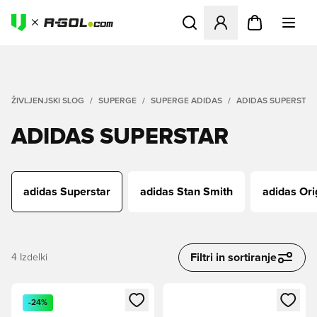
Odpre Modal za prijavo ali vp
ŽIVLJENJSKI SLOG
SUPERGE
SUPERGE ADIDAS
ADIDAS SUPERSTAR
ADIDAS SUPERSTAR
adidas Superstar
adidas Stan Smith
adidas Ori
Filtri in sortiranje
4
Izdelki
Odpre Modal za prijavo ali vpis kot član
Odpre Modal za prijavo ali vpi
-24%