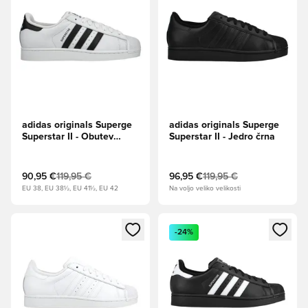
adidas originals Superge
adidas originals Superge
Superstar II - Obutev
Superstar II - Jedro črna
Bela/Jedro črna
90,95 €
119,95 €
96,95 €
119,95 €
EU 38, EU 38½, EU 41½, EU 42
Na voljo veliko velikosti
Odpre Modal za prijavo ali vpis kot član
Odpre Modal za prijavo ali vpi
-24%