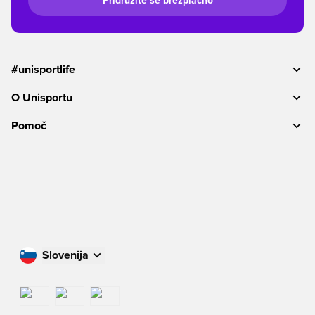
Pridružite se brezplačno
#unisportlife
O Unisportu
Pomoč
Slovenija