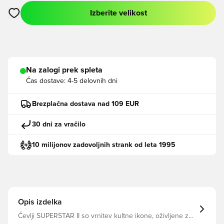
Izberite velikost
Odpre Modal za prijavo ali vpis kot član
Na zalogi prek spleta
Čas dostave:
4-5 delovnih dni
Brezplačna dostava nad 109 EUR
30 dni za vračilo
10 milijonov zadovoljnih strank od leta 1995
Opis izdelka
Čevlji SUPERSTAR II so vrnitev kultne ikone, oživljene za