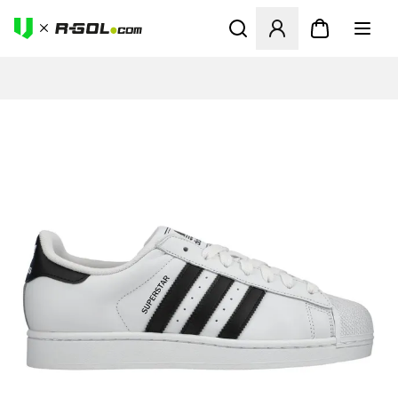
Odpre Modal za prijavo ali vp