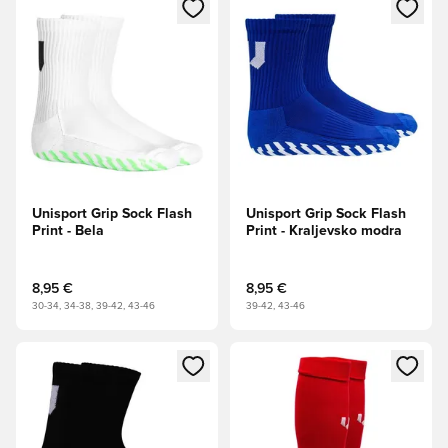
Odpre Modal za prijavo ali vpis kot član
Odpre Modal za prijavo ali vpi
Unisport Grip Sock Flash
Unisport Grip Sock Flash
Print - Bela
Print - Kraljevsko modra
8,95 €
8,95 €
30-34, 34-38, 39-42, 43-46
39-42, 43-46
Odpre Modal za prijavo ali vpis kot član
Odpre Modal za prijavo ali vpi