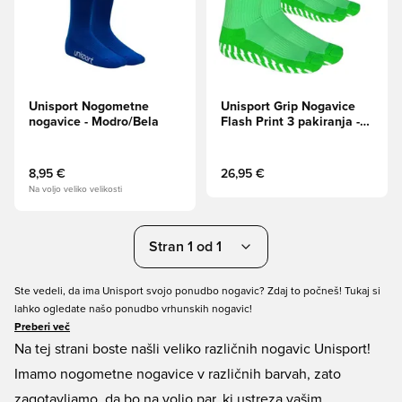
Unisport Nogometne
Unisport Grip Nogavice
nogavice - Modro/Bela
Flash Print 3 pakiranja -
Zelena
8,95 €
26,95 €
Na voljo veliko velikosti
Stran 1 od 1
Ste vedeli, da ima Unisport svojo ponudbo nogavic? Zdaj to počneš! Tukaj si
lahko ogledate našo ponudbo vrhunskih nogavic!
Preberi več
Na tej strani boste našli veliko različnih nogavic Unisport!
Imamo nogometne nogavice v različnih barvah, zato
zagotavljamo, da bo na voljo par, ki ustreza vašim