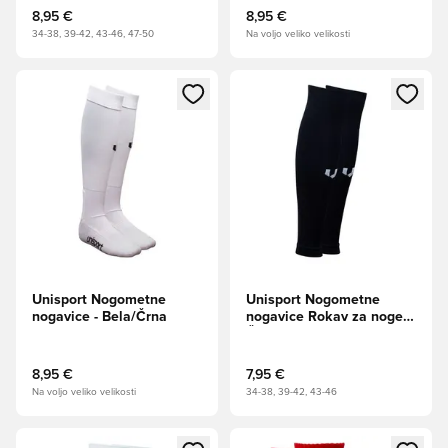
8,95 €
8,95 €
34-38, 39-42, 43-46, 47-50
Na voljo veliko velikosti
Odpre Modal za prijavo ali vpis kot član
Odpre Modal za prijavo ali vpi
Unisport Nogometne
Unisport Nogometne
nogavice - Bela/Črna
nogavice Rokav za noge -
Črna
8,95 €
7,95 €
Na voljo veliko velikosti
34-38, 39-42, 43-46
Odpre Modal za prijavo ali vpis kot član
Odpre Modal za prijavo ali vpi