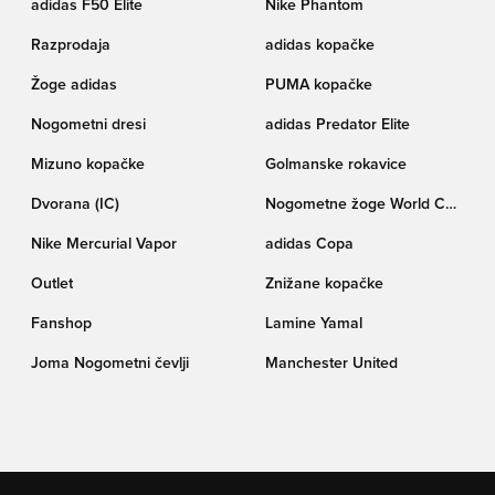
adidas F50 Elite
Nike Phantom
Razprodaja
adidas kopačke
Žoge adidas
PUMA kopačke
Nogometni dresi
adidas Predator Elite
Mizuno kopačke
Golmanske rokavice
Dvorana (IC)
Nogometne žoge World Cup
pokala Trionda
Nike Mercurial Vapor
adidas Copa
Outlet
Znižane kopačke
Fanshop
Lamine Yamal
Joma Nogometni čevlji
Manchester United