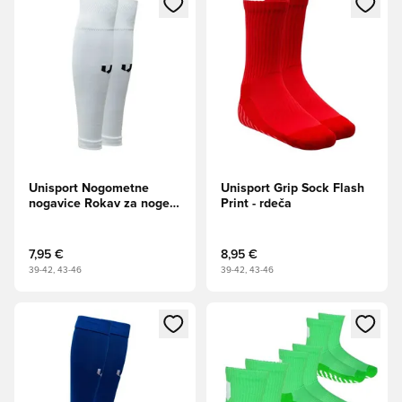
Unisport Nogometne
Unisport Grip Sock Flash
nogavice Rokav za noge -
Print - rdeča
Bela
7,95 €
8,95 €
39-42, 43-46
39-42, 43-46
Odpre Modal za prijavo ali vpis kot član
Odpre Modal za prijavo ali vpi