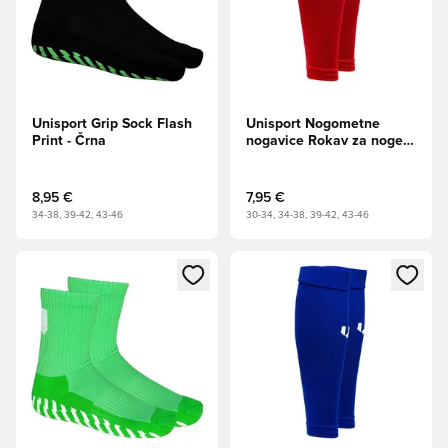
Unisport Grip Sock Flash
Unisport Nogometne
Print - Črna
nogavice Rokav za noge -
rdeča
8,95 €
7,95 €
34-38, 39-42, 43-46
30-34, 34-38, 39-42, 43-46
Odpre Modal za prijavo ali vpis kot član
Odpre Modal za prijavo ali vpi