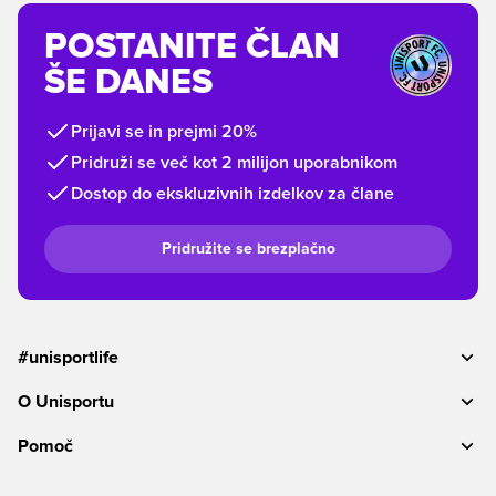
POSTANITE ČLAN
ŠE DANES
Prijavi se in prejmi 20%
Pridruži se več kot 2 milijon uporabnikom
Dostop do ekskluzivnih izdelkov za člane
Pridružite se brezplačno
#unisportlife
O Unisportu
Pomoč