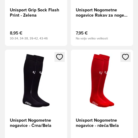
Unisport Grip Sock Flash
Unisport Nogometne
Print - Zelena
nogavice Rokav za noge -
Modro
8,95 €
7,95 €
30-34, 34-38, 39-42, 43-46
Na voljo veliko velikosti
Odpre Modal za prijavo ali vpis kot član
Odpre Modal za prijavo ali vpi
Unisport Nogometne
Unisport Nogometne
nogavice - Črna/Bela
nogavice - rdeča/Bela