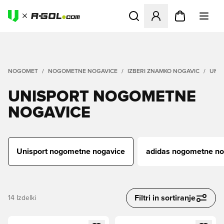
Odpre Modal za prijavo ali vp
NOGOMET
NOGOMETNE NOGAVICE
IZBERI ZNAMKO NOGAVIC
UNI
UNISPORT NOGOMETNE
NOGAVICE
Unisport nogometne nogavice
adidas nogometne no
Filtri in sortiranje
14
Izdelki