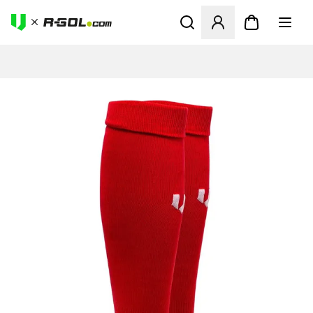
Odpre Modal za prijavo ali vp