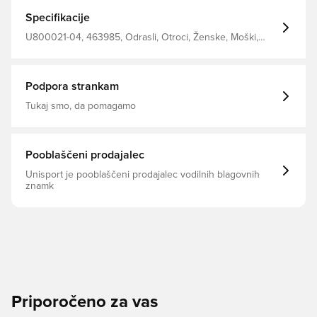
Unisport. 95% poliamid 5% elastan
Specifikacije
U800021-04, 463985, Odrasli, Otroci, Ženske, Moški,
Nogometne nogavice, Unisport, rdeča
Podpora strankam
Tukaj smo, da pomagamo
Pooblaščeni prodajalec
Unisport je pooblaščeni prodajalec vodilnih blagovnih
znamk
Priporočeno za vas