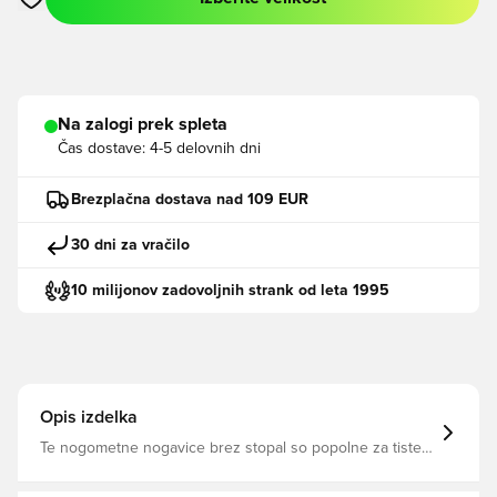
Odpre Modal za prijavo ali vpis kot član
Na zalogi prek spleta
Čas dostave:
4-5 delovnih dni
Brezplačna dostava nad 109 EUR
30 dni za vračilo
10 milijonov zadovoljnih strank od leta 1995
Opis izdelka
Te nogometne nogavice brez stopal so popolne za tiste,
ki želijo igrati z nogavicami z oprijemom. Udobno se
prilegajo čez vaše ščitnike za goleni. Všiti logotip