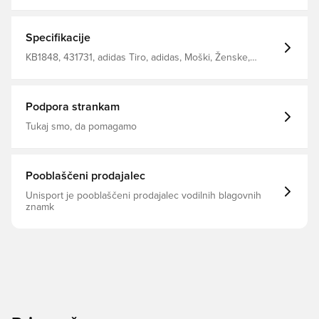
za gibanje. Quartz zadrga z rebrastim stoječim
ovratnikom Odprtine za palce na manšetah Mrežasti
vstavki Raztegljiva tkanina Oprijet kroj 100 % recikliran
poliester
Specifikacije
KB1848, 431731, adidas Tiro, adidas, Moški, Ženske,
Treninški vrhovi, Dolgi rokavi, Otroci, Zelena
Podpora strankam
Tukaj smo, da pomagamo
Pooblaščeni prodajalec
Unisport je pooblaščeni prodajalec vodilnih blagovnih
znamk