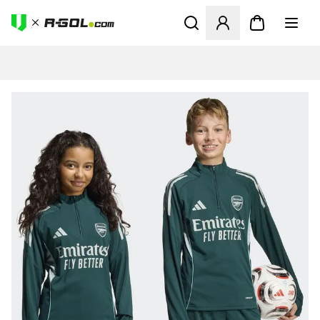
Odpre Modal za prijavo ali vp