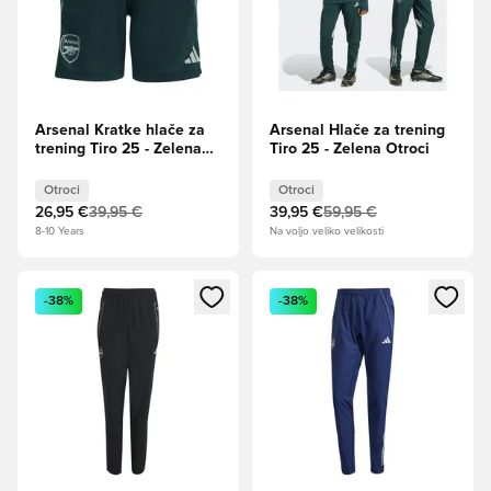
Arsenal Kratke hlače za
Arsenal Hlače za trening
trening Tiro 25 - Zelena
Tiro 25 - Zelena Otroci
Otroci
Otroci
Otroci
26,95 €
39,95 €
39,95 €
59,95 €
8-10 Years
Na voljo veliko velikosti
Odpre Modal za prijavo ali vpis kot član
Odpre Modal za prijavo ali vpi
-38%
-38%