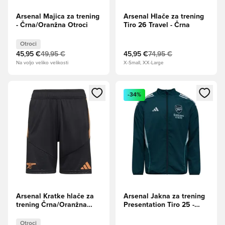
Arsenal Majica za trening
Arsenal Hlače za trening
- Črna/Oranžna Otroci
Tiro 26 Travel - Črna
Otroci
45,95 €
49,95 €
45,95 €
74,95 €
Na voljo veliko velikosti
X-Small, XX-Large
Odpre Modal za prijavo ali vpis kot član
Odpre Modal za prijavo ali vpi
-34%
Arsenal Kratke hlače za
Arsenal Jakna za trening
trening Črna/Oranžna
Presentation Tiro 25 -
Otroci
Zelena
Otroci