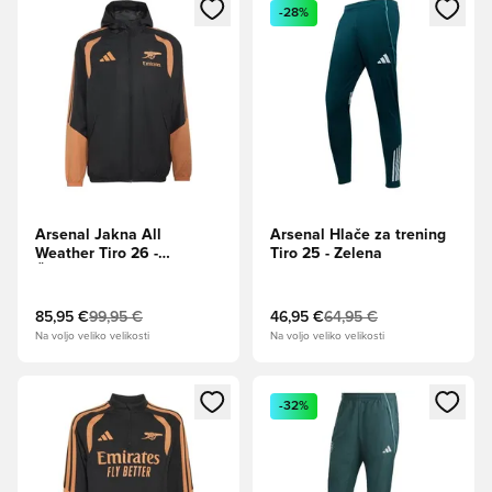
Odpre Modal za prijavo ali vpis kot član
Odpre Modal za prijavo ali vpi
-28%
Arsenal Jakna All
Arsenal Hlače za trening
Weather Tiro 26 -
Tiro 25 - Zelena
Črna/Oranžna
85,95 €
99,95 €
46,95 €
64,95 €
Na voljo veliko velikosti
Na voljo veliko velikosti
Odpre Modal za prijavo ali vpis kot član
Odpre Modal za prijavo ali vpi
-32%