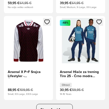
59,95 €
64,95 €
39,95 €
64,95 €
Na voljo veliko velikosti
Small, Medium, X-Large, XX-Large
Odpre Modal za prijavo ali vpis kot član
Odpre Modal za prijavo ali vpi
-48%
Arsenal X P+F Srajca
Arsenal Hlače za trening
Lifestyler -
Tiro 25 - Črno modra
Črna/Bela/rdeča
Otroci
Otroci
88,95 €
109,95 €
30,95 €
59,95 €
Small, XX-Large, XXX-Large
14-16 Years