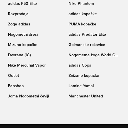
adidas F50 Elite
Nike Phantom
Razprodaja
adidas kopačke
Žoge adidas
PUMA kopačke
Nogometni dresi
adidas Predator Elite
Mizuno kopačke
Golmanske rokavice
Dvorana (IC)
Nogometne žoge World Cup
pokala Trionda
Nike Mercurial Vapor
adidas Copa
Outlet
Znižane kopačke
Fanshop
Lamine Yamal
Joma Nogometni čevlji
Manchester United