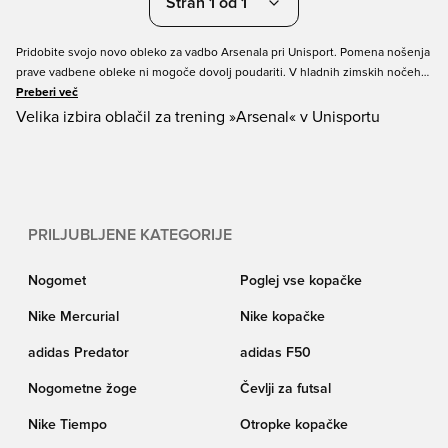
Stran 1 od 1
Pridobite svojo novo obleko za vadbo Arsenala pri Unisport. Pomena nošenja
prave vadbene obleke ni mogoče dovolj poudariti. V hladnih zimskih nočeh
vas ščiti pred okoljem, izboljša vašo mobilnost, je udoben za nošenje in
Preberi več
nenazadnje izgleda odlično tako na igrišču kot zunaj njega. Pripravite se, da
Velika izbira oblačil za trening »Arsenal« v Unisportu
zastopate svoj najljubši klub tako, da oblečete novo trenažno obleko
Arsenala. Izberite med majicami za vadbo, hlačami in še veliko več.
PRILJUBLJENE KATEGORIJE
Nogomet
Poglej vse kopačke
Nike Mercurial
Nike kopačke
adidas Predator
adidas F50
Nogometne žoge
Čevlji za futsal
Nike Tiempo
Otropke kopačke