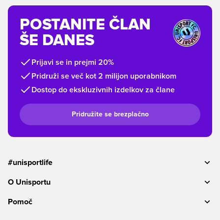
POSTANITE ČLAN
ŠE DANES
Prijavi se in prejmi 20%
Pridruži se več kot 2 milijon uporabnikom
Dostop do ekskluzivnih izdelkov za člane
Pridružite se brezplačno
#unisportlife
O Unisportu
Pomoč