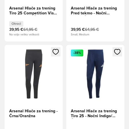
Arsenal Hlače za trening
Arsenal Hlače za trening
Tiro 25 Competition Vis
Pred tekmo - Nočni
Tech Travel - Črna Otroci
Indigo/Črno modra
Otroci
39,95 €
64,95 €
39,95 €
64,95 €
Na voljo veliko velikosti
Small, Medium
Odpre Modal za prijavo ali vpis kot član
Odpre Modal za prijavo ali vpi
-38%
Arsenal Hlače za trening -
Arsenal Hlače za trening
Črna/Oranžna
Tiro 25 - Nočni Indigo/
Črno modra