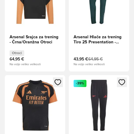
Arsenal Srajca za trening
Arsenal Hlače za trening
- Črna/Oranžna Otroci
Tiro 25 Presentation -
Zelena
Otroci
64,95 €
43,95 €
64,95 €
Na voljo veliko velikosti
Na voljo veliko velikosti
Odpre Modal za prijavo ali vpis kot član
Odpre Modal za prijavo ali vpi
-39%