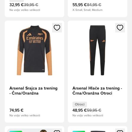
32,95 €
39,95 €
55,95 €
84,95 €
Na voljo veliko velikosti
X-Small, Small, Medium
Odpre Modal za prijavo ali vpis kot član
Odpre Modal za prijavo ali vpi
Arsenal Srajca za trening
Arsenal Hlače za trening -
- Črna/Oranžna
Črna/Oranžna Otroci
Otroci
74,95 €
48,95 €
59,95 €
Na voljo veliko velikosti
Na voljo veliko velikosti
Odpre Modal za prijavo ali vpis kot član
Odpre Modal za prijavo ali vpi