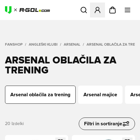
Odpre Modal za prijavo ali vp
FANSHOP
ANGLEŠKI KLUBI
ARSENAL
ARSENAL OBLAČILA ZA TREN
ARSENAL OBLAČILA ZA
TRENING
Arsenal oblačila za trening
Arsenal majice
Arse
Filtri in sortiranje
20
Izdelki