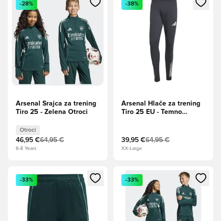
-28%
-38%
Arsenal Srajca za trening
Arsenal Hlače za trening
Tiro 25 - Zelena Otroci
Tiro 25 EU - Temno
siva/Kolegijska
Burgundija
Otroci
46,95 €
64,95 €
39,95 €
64,95 €
6-8 Years
XX-Large
Odpre Modal za prijavo ali vpis kot član
Odpre Modal za prijavo ali vpi
-33%
-33%