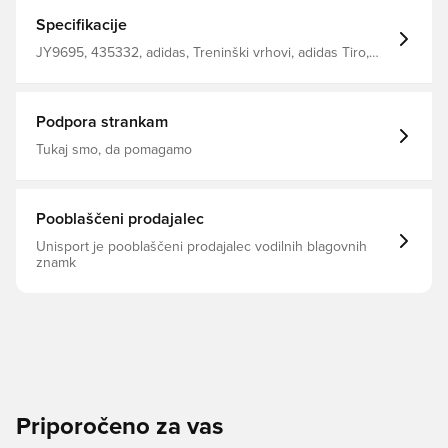
profesionalen dizajn vsakemu igralcu. Četrtina zadrga
Mrežasti vložki Tehnologija Climacool Tanko prileganje
Specifikacije
100% recikliran poliester
JY9695, 435332, adidas, Treninški vrhovi, adidas Tiro,
Dolgi rokavi, Moški, Odrasli, Modro, Brez nogavice
Podpora strankam
Tukaj smo, da pomagamo
Pooblaščeni prodajalec
Unisport je pooblaščeni prodajalec vodilnih blagovnih
znamk
Priporočeno za vas