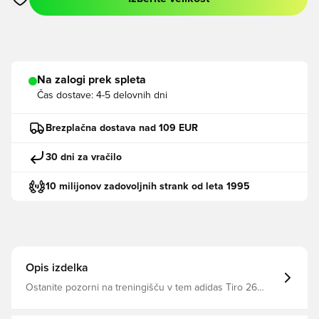
Odpre Modal za prijavo ali vpis kot član
Na zalogi prek spleta
Čas dostave:
4-5 delovnih dni
Brezplačna dostava nad 109 EUR
30 dni za vračilo
10 milijonov zadovoljnih strank od leta 1995
Opis izdelka
Ostanite pozorni na treningišču v tem adidas Tiro 26
League Training Top. Ta nogometna majica s svojim
elegantnim videzom in premišljenimi detajli prinaša