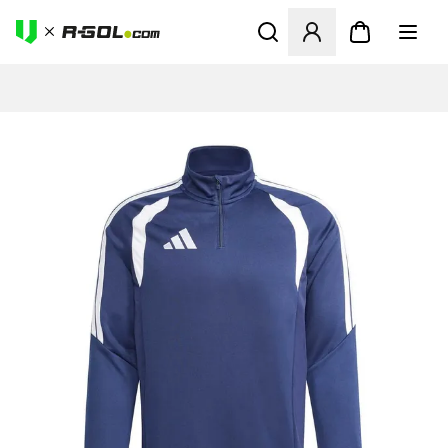
Odpre Modal za prijavo ali vp