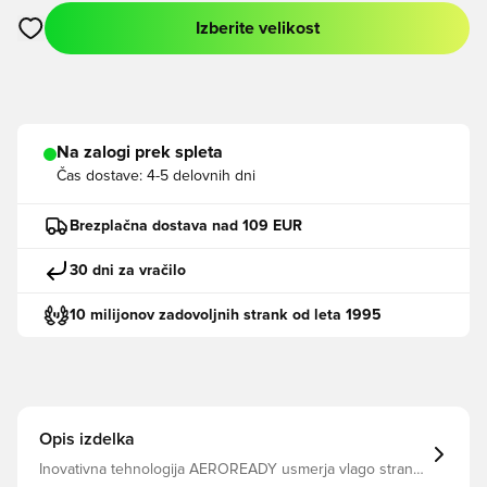
Izberite velikost
Odpre Modal za prijavo ali vpis kot član
Na zalogi prek spleta
Čas dostave:
4-5 delovnih dni
Brezplačna dostava nad 109 EUR
30 dni za vračilo
10 milijonov zadovoljnih strank od leta 1995
Opis izdelka
Inovativna tehnologija AEROREADY usmerja vlago stran