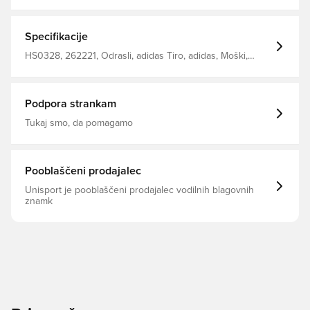
od telesa in vam omogoča udobno, suho in hladno
Luknje za palce, ki omogočajo tesno prileganje in srajca
za vadbo, ki ohranja svojo obliko Z zadrgo v dolžino
četrtine Tanko prileganje Izdelana iz 100% recikliranega
Specifikacije
poliestra.
HS0328, 262221, Odrasli, adidas Tiro, adidas, Moški,
Treninški vrhovi, Dolgi rokavi, Modro
Podpora strankam
Tukaj smo, da pomagamo
Pooblaščeni prodajalec
Unisport je pooblaščeni prodajalec vodilnih blagovnih
znamk