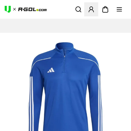
Odpre Modal za prijavo ali vp