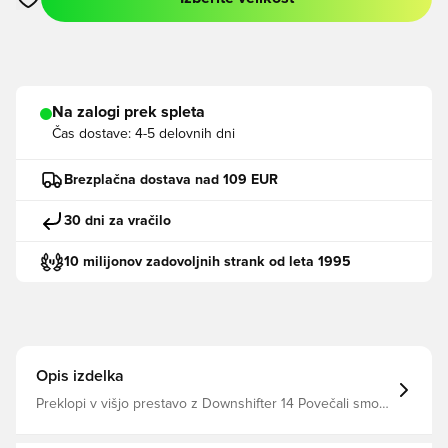
Odpre Modal za prijavo ali vpis kot član
Na zalogi prek spleta
Čas dostave:
4-5 delovnih dni
Brezplačna dostava nad 109 EUR
30 dni za vračilo
10 milijonov zadovoljnih strank od leta 1995
Opis izdelka
Preklopi v višjo prestavo z Downshifter 14 Povečali smo
blaženje v vmesnem podplatu za več udobja in
odzivnosti kot pri prejšnji različici. Poleg tega je zgornji