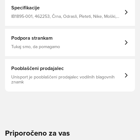
del izdelan iz zračne mrežice za optimalno zračnost, pas
za srednji del stopala pa zagotavlja občutek zanesljivega
Specifikacije
prileganja. Tehnično dovršena zračna mrežica na
zgornjem delu zagotavlja zračnost. Povečali smo blaženje
IB1895-001, 462253, Črna, Odrasli, Pleteti, Nike, Moški,
v vmesnem podplatu za več udobja in odbojnosti.
Tekaški copati
Notranji pas za prileganje zagotavlja oporo okoli
srednjega dela stopala za občutek zanesljivega
prileganja.
Podpora strankam
Tukaj smo, da pomagamo
Pooblaščeni prodajalec
Unisport je pooblaščeni prodajalec vodilnih blagovnih
znamk
Priporočeno za vas