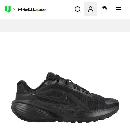
Odpre Modal za prijavo ali vp