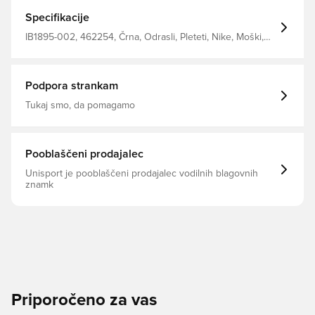
zgornji del izdelan iz zračne mrežice za optimalno
zračnost, pas na sredini stopala pa zagotavlja občutek
Specifikacije
fiksacije. Tehnično zasnovana zračna mrežica na
zgornjem delu zagotavlja zračnost. Povečali smo količino
IB1895-002, 462254, Črna, Odrasli, Pleteti, Nike, Moški,
blaženja v vmesnem podplatu za več udobja in
Tekaški copati
odbojnosti. Notranji oporni trak zagotavlja oporo okoli
sredine stopala za občutek fiksacije.
Podpora strankam
Tukaj smo, da pomagamo
Pooblaščeni prodajalec
Unisport je pooblaščeni prodajalec vodilnih blagovnih
znamk
Priporočeno za vas