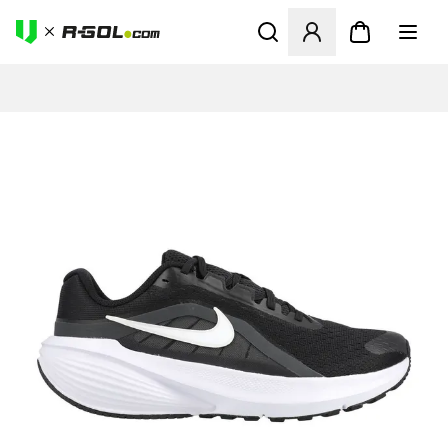
Odpre Modal za prijavo ali vp