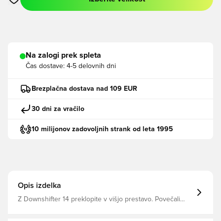
Odpre Modal za prijavo ali vpis kot član
Na zalogi prek spleta
Čas dostave:
4-5 delovnih dni
Brezplačna dostava nad 109 EUR
30 dni za vračilo
10 milijonov zadovoljnih strank od leta 1995
Opis izdelka
Z Downshifter 14 preklopite v višjo prestavo. Povečali
smo količino blaženja v vmesnem podplatu za več udobja
in odzivnosti kot pri prejšnji generaciji. Poleg tega je