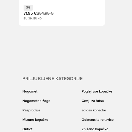
White/Ultra oranžna
SG
71,95 €
254,95 €
EU 39, EU 40
PRILJUBLJENE KATEGORIJE
Nogomet
Poglej vse kopačke
Nogometne žoge
Čevlji za futsal
Razprodaja
adidas kopačke
Mizuno kopačke
Golmanske rokavice
Outlet
Znižane kopačke