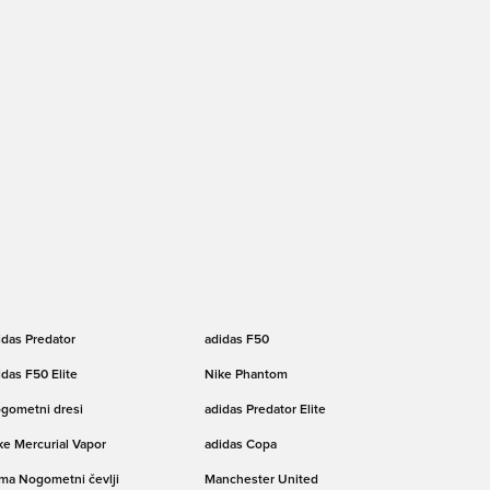
idas Predator
adidas F50
idas F50 Elite
Nike Phantom
gometni dresi
adidas Predator Elite
ke Mercurial Vapor
adidas Copa
ma Nogometni čevlji
Manchester United