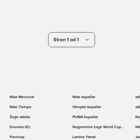
Stran 1 od 1
Nike Mercurial
Nike kopačke
ad
Nike Tiempo
Otropke kopačke
ad
Žoge adidas
PUMA kopačke
No
Dvorana (IC)
Nogometne žoge World Cup
Ni
pokala Trionda
Fanshop
Lamine Yamal
Jo