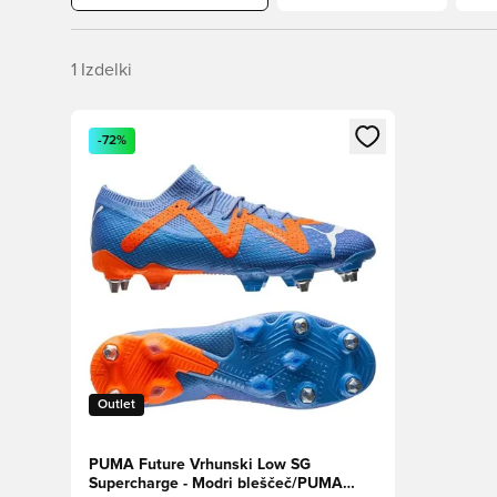
1
Izdelki
Odpre Modal za prijavo ali vpis kot član
-72%
Outlet
PUMA Future Vrhunski Low SG
Supercharge - Modri bleščeč/PUMA