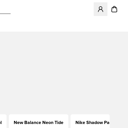
Odpre Modal za pr
l
New Balance Neon Tide
Nike Shadow Pack