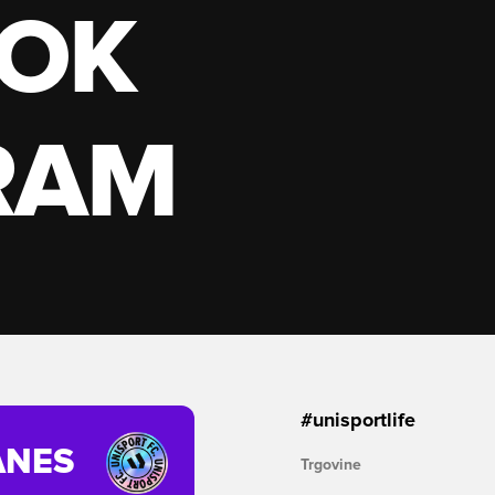
OK
RAM
#unisportlife
ANES
Trgovine