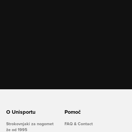
O Unisportu
Pomoč
Strokovnjaki za nogomet
FAQ & Contact
že od 1995