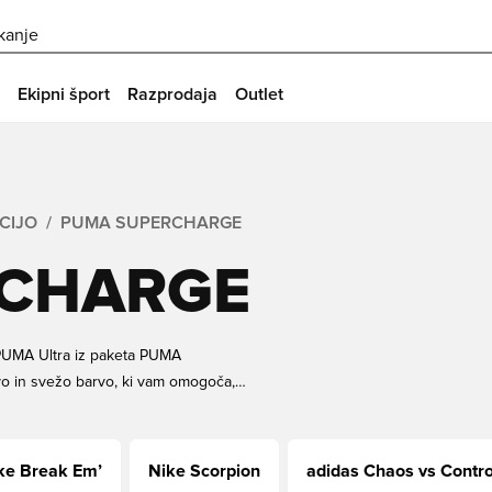
skanje
Ekipni šport
Razprodaja
Outlet
KCIJO
PUMA SUPERCHARGE
CHARGE
PUMA Ultra iz paketa PUMA
o in svežo barvo, ki vam omogoča,
agojen in ga navdihujejo najbolj
 in Kingsley Coman. Norejte
abavite svoje povsem nove nogometne
ke Break Em’
Nike Scorpion
adidas Chaos vs Contro