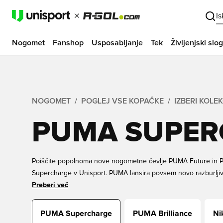
I
Nogomet
Fanshop
Usposabljanje
Tek
Življenjski slog
NOGOMET
POGLEJ VSE KOPAČKE
IZBERI KOLE
PUMA SUPER
Poiščite popolnoma nove nogometne čevlje PUMA Future in 
Supercharge v Unisport. PUMA lansira povsem novo razburljiv
da ste milje pred konkurenco. Paket PUMA Supercharge je pril
Preberi več
dinamični in najhitrejši igralci, kot so Neymar, Fridolina Rolfö
nasprotnike, kot sta Coman in Neymar, in si pri Unisportu n
PUMA Supercharge
PUMA Brilliance
Ni
čevlje PUMA.