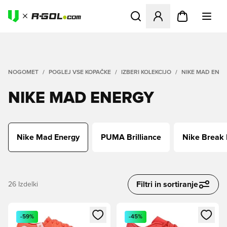
Odpre Modal za prijavo ali vp
NOGOMET
POGLEJ VSE KOPAČKE
IZBERI KOLEKCIJO
NIKE MAD ENE
NIKE MAD ENERGY
Nike Mad Energy
PUMA Brilliance
Nike Break
Filtri in sortiranje
26
Izdelki
Odpre Modal za prijavo ali vpis kot član
Odpre Modal za prijavo ali vpi
-59%
-45%