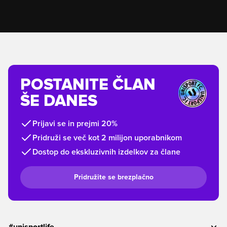
POSTANITE ČLAN
ŠE DANES
Prijavi se in prejmi 20%
Pridruži se več kot 2 milijon uporabnikom
Dostop do ekskluzivnih izdelkov za člane
Pridružite se brezplačno
#unisportlife