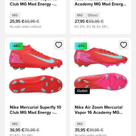
Club MG Mad Energy -
Academy MG Mad Energy
Ember Glow/Aurora
- Kovnica/Atomsko
zelena
rdeča/Off Noir Otroci
MG
MG
Otroci
25,95 €
65,95 €
27,95 €
65,95 €
Na voljo veliko velikosti
EU 37½, EU 38, EU 38½
Odpre Modal za prijavo ali vpis kot član
Odpre Modal za prijavo ali vpi
-48%
-61%
Outlet
Nike Mercurial Superfly 10
Nike Air Zoom Mercurial
Club MG Mad Energy -
Vapor 16 Academy MG
Ember Glow/Aurora
Mad Energy - Ember
zelena
Glow/Aurora zelena
MG
MG
36,95 €
70,95 €
35,95 €
91,95 €
EU 42½, EU 44½
Na voljo veliko velikosti