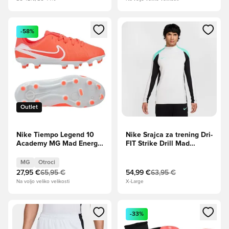
Odpre Modal za prijavo ali vpis kot član
Odpre Modal za prijavo ali vpi
-58%
Outlet
Nike Tiempo Legend 10
Nike Srajca za trening Dri-
Academy MG Mad Energy
FIT Strike Drill Mad
- Vroča lava/Bela Otroci
Energy - Fotonski prah/
Črna/Dinamična Turk
MG
Otroci
27,95 €
65,95 €
54,99 €
63,95 €
Na voljo veliko velikosti
X-Large
Odpre Modal za prijavo ali vpis kot član
Odpre Modal za prijavo ali vpi
-33%