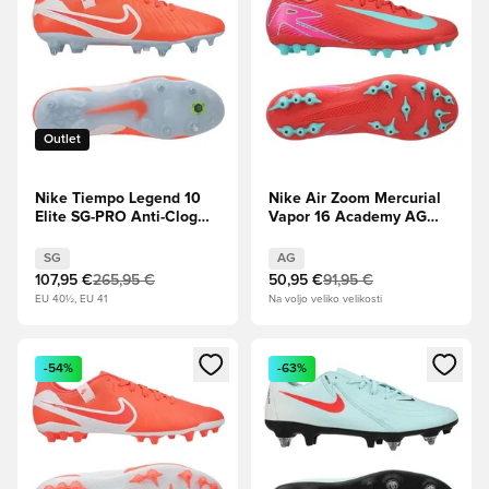
Outlet
Nike Tiempo Legend 10
Nike Air Zoom Mercurial
Elite SG-PRO Anti-Clog
Vapor 16 Academy AG
Mad Energy - Vroča
Mad Energy - Ember
lava/Bela
Glow/Aurora zelena
SG
AG
107,95 €
265,95 €
50,95 €
91,95 €
EU 40½, EU 41
Na voljo veliko velikosti
Odpre Modal za prijavo ali vpis kot član
Odpre Modal za prijavo ali vpi
-54%
-63%