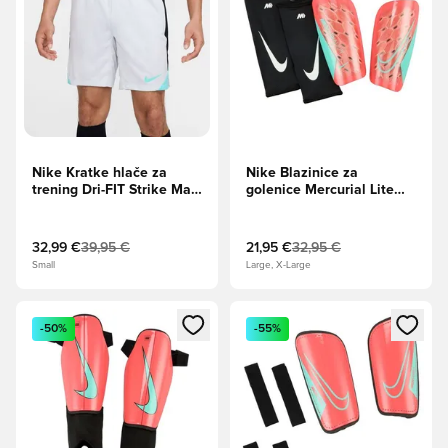
Nike Kratke hlače za
Nike Blazinice za
trening Dri-FIT Strike Mad
golenice Mercurial Lite
Energy - Fotonski prah/
Mad Energy - Ember Glow
Črna/Dinamična Turk
32,99 €
39,95 €
21,95 €
32,95 €
Small
Large, X-Large
Odpre Modal za prijavo ali vpis kot član
Odpre Modal za prijavo ali vpi
-50%
-55%