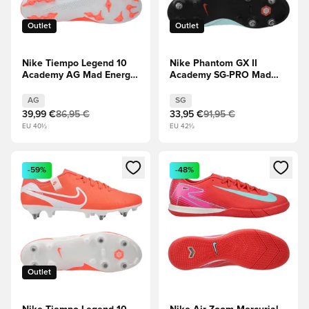
Outlet
Outlet
Nike Tiempo Legend 10
Nike Phantom GX II
Academy AG Mad Energy
Academy SG-PRO Mad
- Vroča lava/Bela
Energy - Kovnica/Atomsko
rdeča/Off Noir
AG
SG
39,99 €
86,95 €
33,95 €
91,95 €
EU 40½
EU 42½
Odpre Modal za prijavo ali vpis kot član
Odpre Modal za prijavo ali vpi
-59%
-48%
Outlet