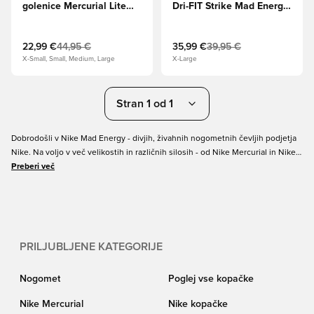
golenice Mercurial Lite
Dri-FIT Strike Mad Energy
Superlock Mad Energy -
- Fotonski prah/
Ember Glow/turkizna
Črna/Dinamična Turk
22,99 €
44,95 €
35,99 €
39,95 €
X-Small, Small, Medium, Large
X-Large
Stran 1 od 1
Dobrodošli v Nike Mad Energy - divjih, živahnih nogometnih čevljih podjetja
Nike. Na voljo v več velikostih in različnih silosih - od Nike Mercurial in Nike
Phantom do Nike Tiempo. Ti nogometni čevlji, oblikovani v dinamični beli in
Preberi več
vroči roza barvi, utelešajo temo »Energizirajte teren«. Presenetljiva barvna
kombinacija odraža intenzivno energijo in strast, ki jo občutijo pri igri. Ste
pripravljeni začutiti noro energijo? Nakupujte svoj par še danes!
PRILJUBLJENE KATEGORIJE
Nogomet
Poglej vse kopačke
Nike Mercurial
Nike kopačke