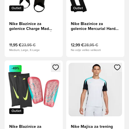
Outlet
Outlet
Nike Blazinice za
Nike Blazinice za
golenice Charge Mad
golenice Mercurial Hard
Energy - Ember Glow/Črna
Shell Mad Energy - Ember
Glow/Črna
11,95 €
23,95 €
12,99 €
28,95 €
Medium, Large, X-Large
Na voljo veliko velikosti
Odpre Modal za prijavo ali vpis kot član
Odpre Modal za prijavo ali vpi
-49%
Outlet
Nike Blazinice za
Nike Majica za trening