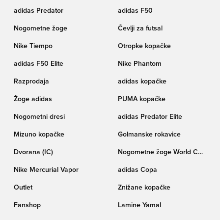
adidas Predator
adidas F50
Nogometne žoge
Čevlji za futsal
Nike Tiempo
Otropke kopačke
adidas F50 Elite
Nike Phantom
Razprodaja
adidas kopačke
Žoge adidas
PUMA kopačke
Nogometni dresi
adidas Predator Elite
Mizuno kopačke
Golmanske rokavice
Dvorana (IC)
Nogometne žoge World Cup
pokala Trionda
Nike Mercurial Vapor
adidas Copa
Outlet
Znižane kopačke
Fanshop
Lamine Yamal