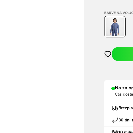
BARVE NA VOLJ
Odpre Modal za
Na zalog
Čas dosta
Brezpl
30 dni 
10 mili