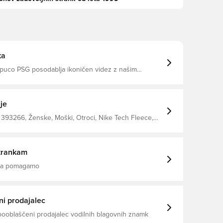
ka
apuco PSG posodablja ikoničen videz z našim
ahkim tehničnim flisom — gladko tako znotraj kot
am zagotovi veliko toplote, ne da bi se napolnili.
te v stilu, ko se vreme ohladi, z emblemom in barvami
je
393266, Ženske, Moški, Otroci, Nike Tech Fleece,
r s kapuco, Dolgi rokavi, 69% Cotton 31% Polyester,
trankam
 da pomagamo
i prodajalec
pooblaščeni prodajalec vodilnih blagovnih znamk