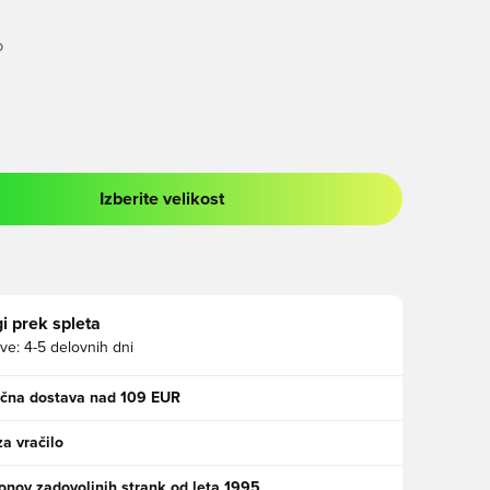
O
Izberite velikost
 prijavo ali vpis kot član
i prek spleta
ve:
4-5 delovnih dni
ačna dostava nad 109 EUR
za vračilo
jonov zadovoljnih strank od leta 1995