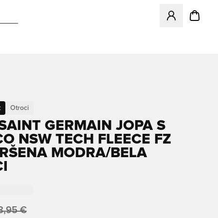
Odpre Modal za pr
t
Otroci
 SAINT GERMAIN JOPA S
O NSW TECH FLEECE FZ
PRŠENA MODRA/BELA
I
8,95 €