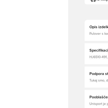
Opis izdel
Pulover s k
vrhunskim, l
zunaj — da v
Predstavljaj
PSG.
Specifikaci
HJ6510-491, 
Nike, Pulove
Modro
Podpora s
Tukaj smo,
Pooblaščen
Unisport je 