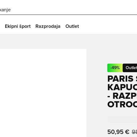
skanje
Ekipni šport
Razprodaja
Outlet
-
49
%
Outle
PARIS
KAPUC
- RAZ
OTROC
50,95 €
9