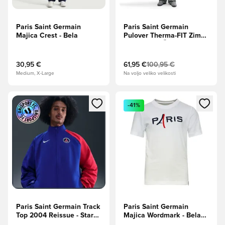
Paris Saint Germain
Paris Saint Germain
Majica Crest - Bela
Pulover Therma-FIT Zima -
Cargo Kaki/Črna
30,95 €
61,95 €
100,95 €
Medium, X-Large
Na voljo veliko velikosti
Odpre Modal za prijavo ali vpis kot član
Odpre Modal za prijavo ali vpi
-41%
Paris Saint Germain Track
Paris Saint Germain
Top 2004 Reissue - Staro
Majica Wordmark - Bela
kraljevsko/Univerzitetna
Otroci