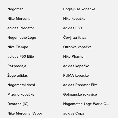
Nogomet
Poglej vse kopačke
Nike Mercurial
Nike kopačke
adidas Predator
adidas F50
Nogometne žoge
Čevlji za futsal
Nike Tiempo
Otropke kopačke
adidas F50 Elite
Nike Phantom
Razprodaja
adidas kopačke
Žoge adidas
PUMA kopačke
Nogometni dresi
adidas Predator Elite
Mizuno kopačke
Golmanske rokavice
Dvorana (IC)
Nogometne žoge World Cup
pokala Trionda
Nike Mercurial Vapor
adidas Copa