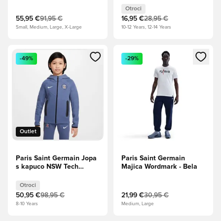
rdeča/Bela OMEJENA
Otroci
IZDAJA
55,95 €
91,95 €
16,95 €
28,95 €
Small, Medium, Large, X-Large
10-12 Years, 12-14 Years
Odpre Modal za prijavo ali vpis kot član
Odpre Modal za prijavo ali vpi
-49%
-29%
Outlet
Paris Saint Germain Jopa
Paris Saint Germain
s kapuco NSW Tech
Majica Wordmark - Bela
Fleece FZ - Razpršena
modra/Bela Otroci
Otroci
50,95 €
98,95 €
21,99 €
30,95 €
8-10 Years
Medium, Large