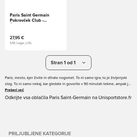
Paris Saint Germain
Pokrovček Club -
Črna/Staro kraljevsko
27,95 €
S/M, Large, L/XL
Stran 1 od 1
Pariz, mesto, kjer živite in dihate nogomet. To ni samo igra, to je življenjski
slog. To ni samo nekaj, kar gledate in govorite v 90 minutah tekme, ampak je
del vašega vsakdanjega življenja. Pridobite svojo življenjsko obleko Paris
Preberi več
Saint Germain pri Unisport še danes. Zagotavljamo enostavno nakupovanje
Odkrijte vsa oblačila Paris Saint-Germain na Unisportstore.fr
in hitro dostavo.
PRILJUBLJENE KATEGORIJE