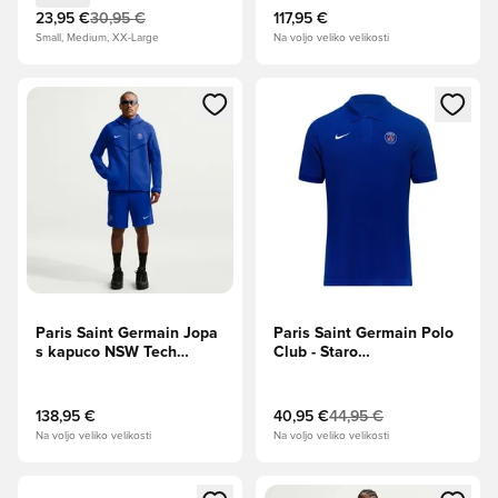
23,95 €
30,95 €
117,95 €
Small, Medium, XX-Large
Na voljo veliko velikosti
Odpre Modal za prijavo ali vpis kot član
Odpre Modal za prijavo ali vpi
Paris Saint Germain Jopa
Paris Saint Germain Polo
s kapuco NSW Tech
Club - Staro
Fleece FZ Windrunner -
kraljevsko/Univerzitetna
Staro kraljevsko/Bela
rdeča/Bela
138,95 €
40,95 €
44,95 €
Na voljo veliko velikosti
Na voljo veliko velikosti
Odpre Modal za prijavo ali vpis kot član
Odpre Modal za prijavo ali vpi