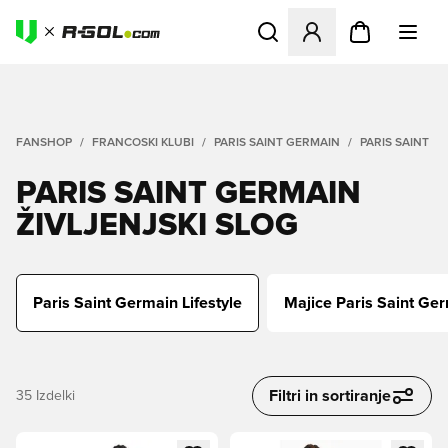
Odpre Modal za prijavo ali vp
FANSHOP
FRANCOSKI KLUBI
PARIS SAINT GERMAIN
PARIS SAINT G
PARIS SAINT GERMAIN
ŽIVLJENJSKI SLOG
Paris Saint Germain Lifestyle
Majice Paris Saint Ge
Filtri in sortiranje
35
Izdelki