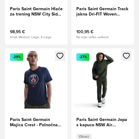
Paris Saint Germain Hlače
Paris Saint Germain Track
za trening NSW City Side -
jakna Dri-FIT Woven
Globoko kraljevsko
Energy - Globoko
modra/Bela
kraljevsko
modra/Globalna
98,95 €
100,95 €
rdeča/Bela
Small, Medium, Large, X-Large
Na voljo veliko velikosti
Odpre Modal za prijavo ali vpis kot član
Odpre Modal za prijavo ali vpi
-29%
-27%
Paris Saint Germain
Paris Saint Germain Jopa
Majica Crest - Polnočna
s kapuco NSW Air
mornarica
Pullover - Cargo Kaki/
Črna Otroci
Otroci