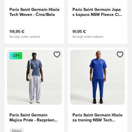
Paris Saint Germain Hlače
Paris Saint Germain Jopa
Tech Woven - Črna/Bela
s kapuco NSW Fleece City
Side - Fakultetska
mornarica/Bela
114,95 €
91,95 €
Na voljo veliko velikosti
Na voljo veliko velikosti
Odpre Modal za prijavo ali vpis kot član
Odpre Modal za prijavo ali vpi
-23%
Paris Saint Germain
Paris Saint Germain Hlače
Majica Pride - Razpršena
za trening NSW Tech
modra
Fleece - Staro
kraljevsko/Bela
Otroci