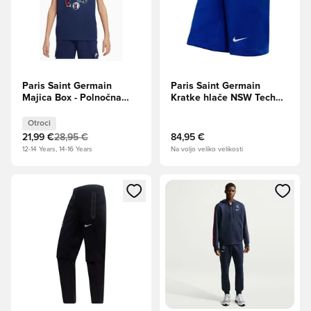
Paris Saint Germain
Paris Saint Germain
Majica Box - Polnočna
Kratke hlače NSW Tech
mornarica Otroci
Fleece - Staro
kraljevsko/Bela
Otroci
21,99 €
28,95 €
84,95 €
12-14 Years, 14-16 Years
Na voljo veliko velikosti
Odpre Modal za prijavo ali vpis kot član
Odpre Modal za prijavo ali vpi