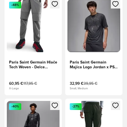
Odpre Modal za prijavo ali vpis kot član
Odpre Modal za prijavo ali vpi
-48%
Paris Saint Germain Hlače
Paris Saint Germain
Tech Woven - Delce
Majica Logo Jordan x PSG
Grey/Odsevajte srebro
- Antracit
60,95 €
117,95 €
32,99 €
39,95 €
X-Large
Small, Medium
Odpre Modal za prijavo ali vpis kot član
Odpre Modal za prijavo ali vpi
-40%
-27%