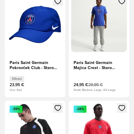
Paris Saint Germain
Paris Saint Germain
Pokrovček Club - Staro
Majica Crest - Staro
kraljevsko/Bela Otroci
kraljevsko
Otroci
23,95 €
24,95 €
29,95 €
One Size
Small, Medium, Large, XX-Large
Odpre Modal za prijavo ali vpis kot član
Odpre Modal za prijavo ali vpi
-39%
-28%