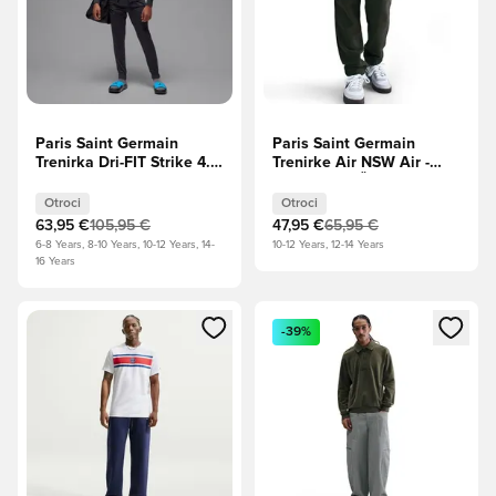
Paris Saint Germain
Paris Saint Germain
Trenirka Dri-FIT Strike 4.
Trenirke Air NSW Air -
Jordan x PSG - Delce
Cargo Kaki/Črna Otroci
Grey/Off Noir Otroci
Otroci
Otroci
63,95 €
105,95 €
47,95 €
65,95 €
6-8 Years, 8-10 Years, 10-12 Years, 14-
10-12 Years, 12-14 Years
16 Years
Odpre Modal za prijavo ali vpis kot član
Odpre Modal za prijavo ali vpi
-39%