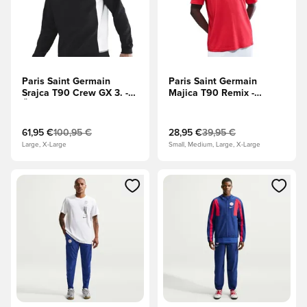
Paris Saint Germain
Paris Saint Germain
Srajca T90 Crew GX 3. -
Majica T90 Remix -
Črna/Bela/Globalna rdeča
Globalna rdeča
61,95 €
100,95 €
28,95 €
39,95 €
Large, X-Large
Small, Medium, Large, X-Large
Odpre Modal za prijavo ali vpis kot član
Odpre Modal za prijavo ali vpi