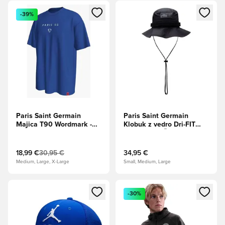
Odpre Modal za prijavo ali vpis kot član
Odpre Modal za prijavo ali vpi
-39%
Paris Saint Germain
Paris Saint Germain
Majica T90 Wordmark -
Klobuk z vedro Dri-FIT
Igra Royal
Boonie SP - Črna/Antracit
18,99 €
30,95 €
34,95 €
Medium, Large, X-Large
Small, Medium, Large
Odpre Modal za prijavo ali vpis kot član
Odpre Modal za prijavo ali vpi
-30%