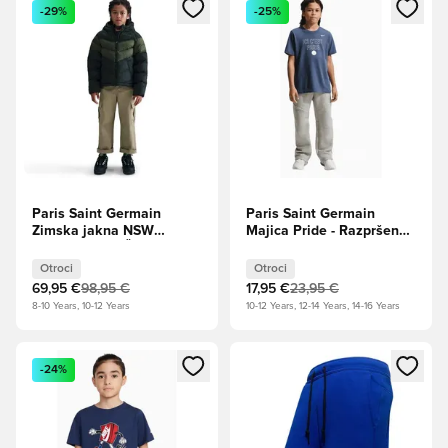
Odpre Modal za prijavo ali vpis kot član
Odpre Modal za prijavo ali vpi
-29%
-25%
Paris Saint Germain
Paris Saint Germain
Zimska jakna NSW
Majica Pride - Razpršena
synthetic-fill - Črna/Cargo
modra Otroci
Kaki Otroci
Otroci
Otroci
69,95 €
98,95 €
17,95 €
23,95 €
8-10 Years, 10-12 Years
10-12 Years, 12-14 Years, 14-16 Years
Odpre Modal za prijavo ali vpis kot član
Odpre Modal za prijavo ali vpi
-24%