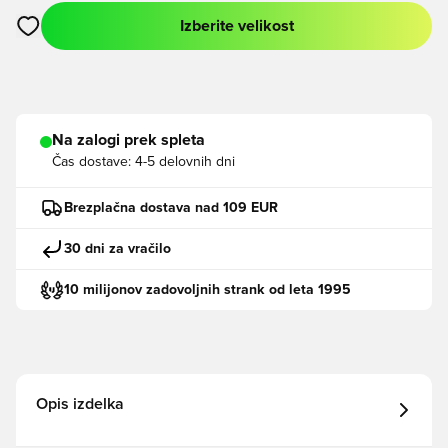
Izberite velikost
Odpre Modal za prijavo ali vpis kot član
Na zalogi prek spleta
Čas dostave:
4-5 delovnih dni
Brezplačna dostava nad 109 EUR
30 dni za vračilo
10 milijonov zadovoljnih strank od leta 1995
Opis izdelka