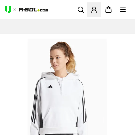
Odpre Modal za prijavo ali vp