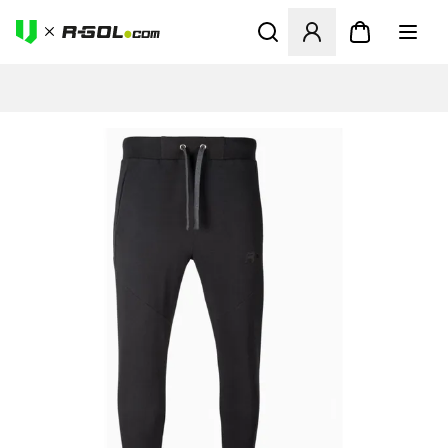
Odpre Modal za prijavo ali vp