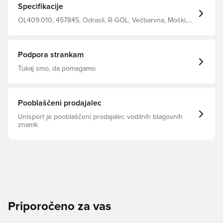
Specifikacije
OL409.010, 457845, Odrasli, R-GOL, Večbarvna, Moški,
Hlače za trening, Dolgo
Podpora strankam
Tukaj smo, da pomagamo
Pooblaščeni prodajalec
Unisport je pooblaščeni prodajalec vodilnih blagovnih
znamk
Priporočeno za vas