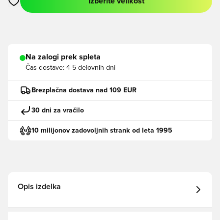
Izberite velikost
Odpre Modal za prijavo ali vpis kot član
Na zalogi prek spleta
Čas dostave:
4-5 delovnih dni
Brezplačna dostava nad 109 EUR
30 dni za vračilo
10 milijonov zadovoljnih strank od leta 1995
Opis izdelka