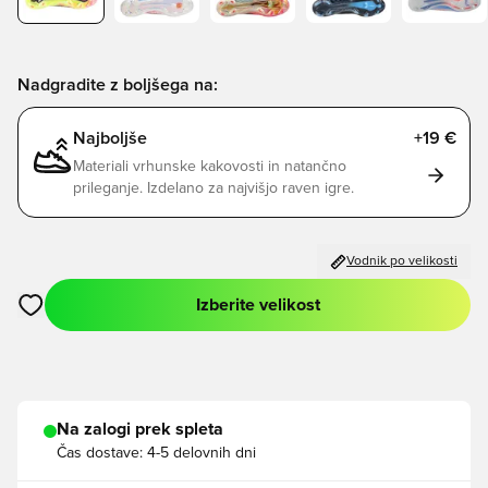
Nadgradite z boljšega na:
Najboljše
+19 €
Materiali vrhunske kakovosti in natančno
prileganje. Izdelano za najvišjo raven igre.
Vodnik po velikosti
Izberite velikost
Odpre Modal za prijavo ali vpis kot član
Na zalogi prek spleta
Čas dostave:
4-5 delovnih dni