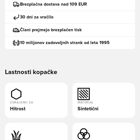
Brezplačna dostava nad 109 EUR
30 dni za vračilo
Člani prejmejo brezplačen tisk
10 milijonov zadovoljnih strank od leta 1995
Lastnosti kopačke
ZGRAJENO ZA
MATERIAL
Hitrost
Sintetični