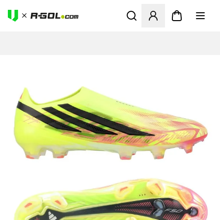
Odpre Modal za prijavo ali vp