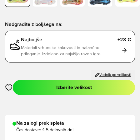
Nadgradite z boljšega na:
Najboljše
+28 €
Materiali vrhunske kakovosti in natančno
prileganje. Izdelano za najvišjo raven igre.
Vodnik po velikosti
Izberite velikost
Odpre Modal za prijavo ali vpis kot član
Na zalogi prek spleta
Čas dostave:
4-5 delovnih dni