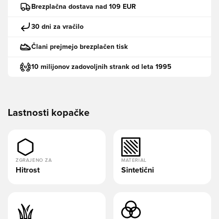
Brezplačna dostava nad 109 EUR
30 dni za vračilo
Člani prejmejo brezplačen tisk
10 milijonov zadovoljnih strank od leta 1995
Lastnosti kopačke
ZGRAJENO ZA
MATERIAL
Hitrost
Sintetični