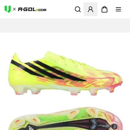
Odpre Modal za prijavo ali vp