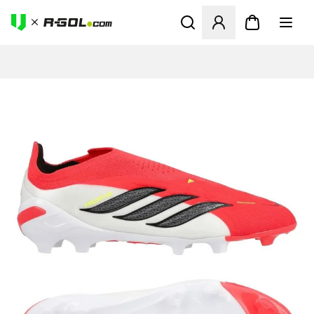
Odpre Modal za prijavo ali vp