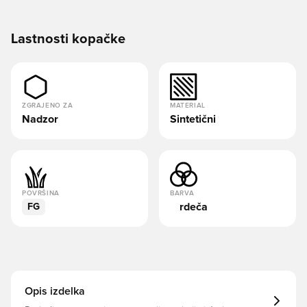
Lastnosti kopačke
ZGRAJENO ZA
MATERIAL
Nadzor
Sintetični
POVRŠINA
BARVA
rdeča
FG
Opis izdelka