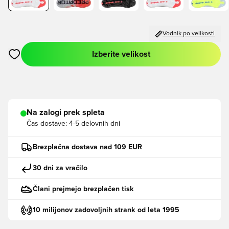
Vodnik po velikosti
Izberite velikost
Odpre Modal za prijavo ali vpis kot član
Na zalogi prek spleta
Čas dostave:
4-5 delovnih dni
Brezplačna dostava nad 109 EUR
30 dni za vračilo
Člani prejmejo brezplačen tisk
10 milijonov zadovoljnih strank od leta 1995