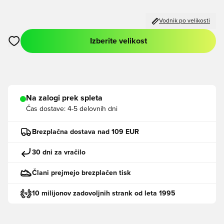
Vodnik po velikosti
Izberite velikost
Odpre Modal za prijavo ali vpis kot član
Na zalogi prek spleta
Čas dostave:
4-5 delovnih dni
Brezplačna dostava nad 109 EUR
30 dni za vračilo
Člani prejmejo brezplačen tisk
10 milijonov zadovoljnih strank od leta 1995