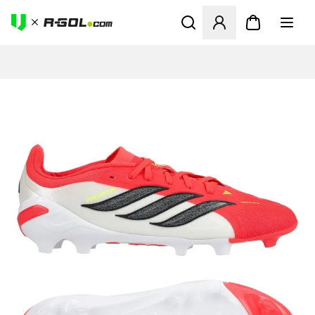
Odpre Modal za prijavo ali vp