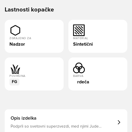
Lastnosti kopačke
ZGRAJENO ZA
MATERIAL
Nadzor
Sintetični
POVRŠINA
BARVA
rdeča
FG
Opis izdelka
Podprli so svetovni superzvezdi, med njimi Jude
Bellingham, Pedri in Trent Alexander-Arnold Sanje o tem,