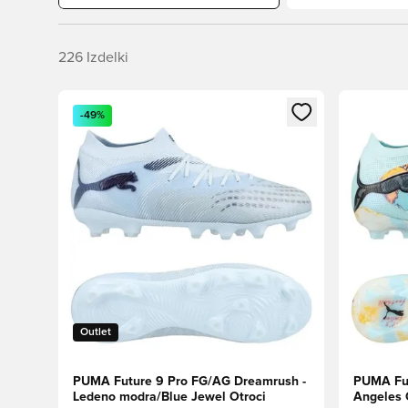
226
Izdelki
Odpre Modal za prijavo ali vpis kot član
Odpre Moda
-49%
Outlet
PUMA Future 9 Pro FG/AG Dreamrush -
PUMA Fut
Ledeno modra/Blue Jewel Otroci
Angeles C