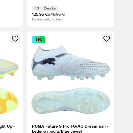
rna
FG
Ženske
125,95 €
249,95 €
Na voljo veliko velikosti
s kot član
Odpre Modal za prijavo ali vpis kot član
-39%
ght Up -
PUMA Future 9 Pro FG/AG Dreamrush -
Ledeno modra/Blue Jewel