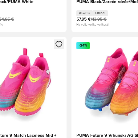
ack/PUMA White
PUMA Black/Žareče rdeče/Moč
Otroci
AG/FG
Otroci
54,95 €
57,95 €
113,95 €
0½
Na voljo veliko velikosti
l za prijavo ali vpis kot član
Odpre Modal za prijavo ali vpi
-24%
ure 9 Match Laceless Mid +
PUMA Future 9 Vrhunski AG 