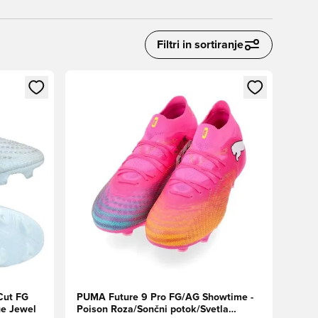
Filtri in sortiranje
s kot član
Odpre Modal za prijavo ali vpis kot član
Cut FG
PUMA Future 9 Pro FG/AG Showtime -
ue Jewel
Poison Roza/Sončni potok/Svetla