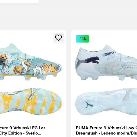
l za prijavo ali vpis kot član
Odpre Modal za prijavo ali vpi
-44%
ure 9 Vrhunski FG Los
PUMA Future 9 Vrhunski Low 
ity Edition - Svetlo
Dreamrush - Ledeno modra/Bl