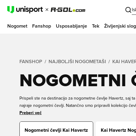
I
Nogomet
Fanshop
Usposabljanje
Tek
Življenjski slog
FANSHOP
NAJBOLJŠI NOGOMETAŠI
KAI HAVE
NOGOMETNI Č
Prispeli ste na destinacijo za nogometne čevlje Havertz, saj ta
najraje nogometni čevlji. Natančno smo pripravili kolekcijo čevl
Havertz, ko stopi na igrišče. Ne glede na to, ali iščete doseganj
Preberi več
pomagate pri podajah kot nemška zvezda, so to čevlji, s kateri
Izboljšajte svojo igro z Unisportom še danes in sprostite svoj
Nogometni čevlji Kai Havertz
Kai Havertz No