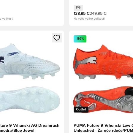
m Aqua/Sončni potok
FG
138,95 €
249,95 €
o velikosti
Na voljo veliko velikosti
l za prijavo ali vpis kot član
Odpre Modal za prijavo ali vpi
-59%
Outlet
ure 9 Vrhunski AG Dreamrush
PUMA Future 9 Vrhunski Low 
 modra/Blue Jewel
Unleashed - Žareče rdeče/PU