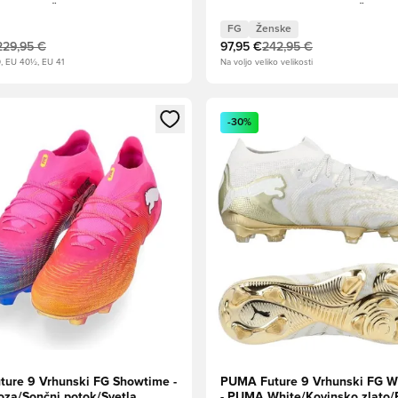
A Black/Žareče rdeče
modra/Intenzivna sivka Žensk
 IZDAJA
FG
Ženske
229,95 €
97,95 €
242,95 €
, EU 40½, EU 41
Na voljo veliko velikosti
l za prijavo ali vpis kot član
Odpre Modal za prijavo ali vpi
-30%
ure 9 Vrhunski FG Showtime -
PUMA Future 9 Vrhunski FG W
oza/Sončni potok/Svetla
- PUMA White/Kovinsko zlato