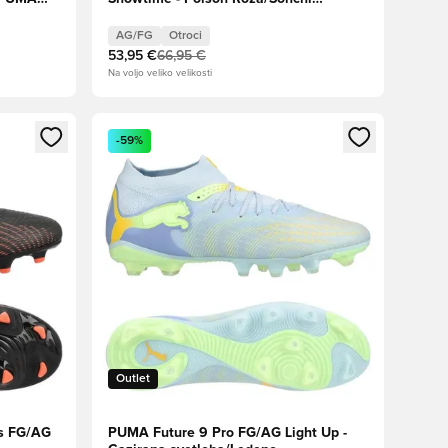
potok/Svetla Aqua/PUMA White Otroci
AG/FG
Otroci
53,95 €
66,95 €
Na voljo veliko velikosti
s kot član
Odpre Modal za prijavo ali vpis kot član
-59%
Outlet
s FG/AG
PUMA Future 9 Pro FG/AG Light Up -