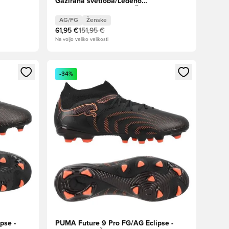
Gazirana svetloba/Ledeno
modra/Intenzivna sivka Ženske
AG/FG
Ženske
61,95 €
151,95 €
Na voljo veliko velikosti
s kot član
Odpre Modal za prijavo ali vpis kot član
-34%
pse -
PUMA Future 9 Pro FG/AG Eclipse -