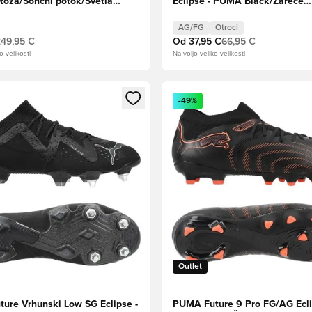
 Roza/Sončni potok/Svetla
Eclipse - PUMA Black/Žareče
MA White
rdeče/Močna siva Otroci
AG/FG
Otroci
249,95 €
Od
37,95 €
66,95 €
o velikosti
Na voljo veliko velikosti
l za prijavo ali vpis kot član
Odpre Modal za prijavo ali vpi
-49%
Outlet
ure Vrhunski Low SG Eclipse -
PUMA Future 9 Pro FG/AG Ecli