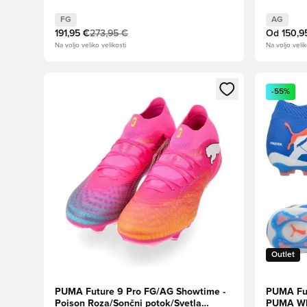
zlato/Mint žele/Smaragdni led
OMEJENA IZDAJA
FG
AG
191,95 €
273,95 €
Od
150,9
Na voljo veliko velikosti
Na voljo velik
Odpre Modal za prijavo ali vpis kot član
Odpre Moda
-55%
Outlet
PUMA Future 9 Pro FG/AG Showtime -
PUMA Fut
Poison Roza/Sončni potok/Svetla
PUMA Whi