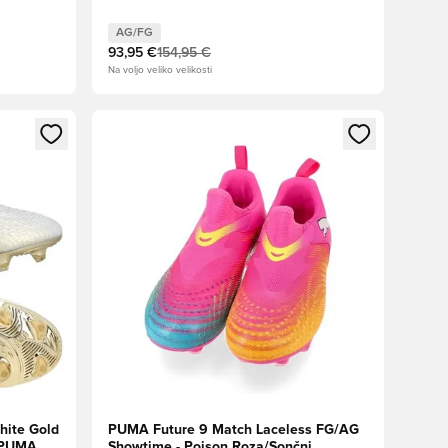
e
AG/FG
93,95 €
154,95 €
Na voljo veliko velikosti
s kot član
Odpre Modal za prijavo ali vpis kot član
hite Gold
PUMA Future 9 Match Laceless FG/AG
/PUMA
Showtime - Poison Roza/Sončni