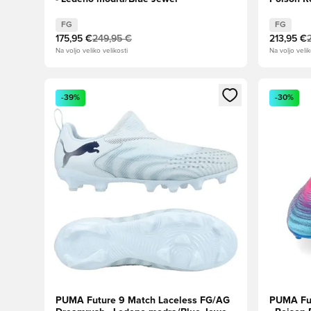
Aqua/PU
FG
FG
175,95 €
249,95 €
213,95 €
Na voljo veliko velikosti
Na voljo velik
Odpre Modal za prijavo ali vpis kot član
Odpre Moda
-39%
-30%
PUMA Future 9 Match Laceless FG/AG
PUMA Fut