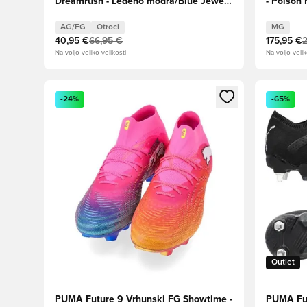
Dreamrush - Ledeno modra/Blue Jewel
- Poison
Otroci
Aqua/PU
AG/FG
Otroci
MG
40,95 €
66,95 €
175,95 €
Na voljo veliko velikosti
Na voljo velik
Odpre Modal za prijavo ali vpis kot član
Odpre Moda
-24%
-65%
Outlet
PUMA Future 9 Vrhunski FG Showtime -
PUMA Fut