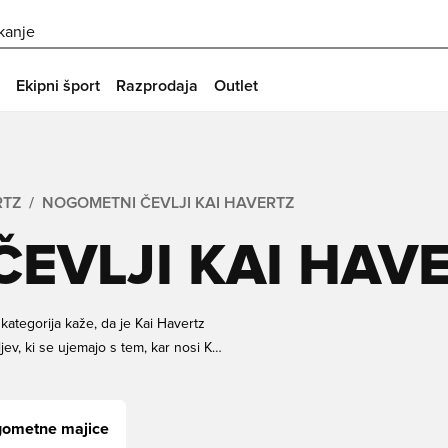
skanje
Ekipni šport
Razprodaja
Outlet
RTZ
NOGOMETNI ČEVLJI KAI HAVERTZ
EVLJI KAI HAV
 kategorija kaže, da je Kai Havertz
jev, ki se ujemajo s tem, kar nosi Kai
e golov, kot je Havertz, ali
mi se lahko počutite kot Havertz.
ega notranjega Kai Havertza!
gometne majice