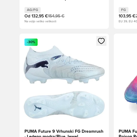
Aqua/PUMA White
siva/PUM
OMEJENA
AG/FG
FG
Od
132,95 €
154,95 €
103,95 €
Na voljo veliko velikosti
EU 39, EU 40
Odpre Modal za prijavo ali vpis kot član
Odpre Moda
-30%
PUMA Future 9 Vrhunski FG Dreamrush
PUMA Fut
- Ledeno modra/Blue Jewel
Poison R