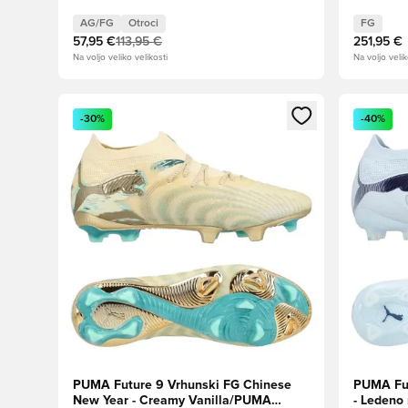
Aqua/Tea
AG/FG
Otroci
FG
57,95 €
113,95 €
251,95 €
Na voljo veliko velikosti
Na voljo velik
Odpre Modal za prijavo ali vpis kot član
Odpre Moda
-30%
-40%
PUMA Future 9 Vrhunski FG Chinese
PUMA Fut
New Year - Creamy Vanilla/PUMA
- Ledeno