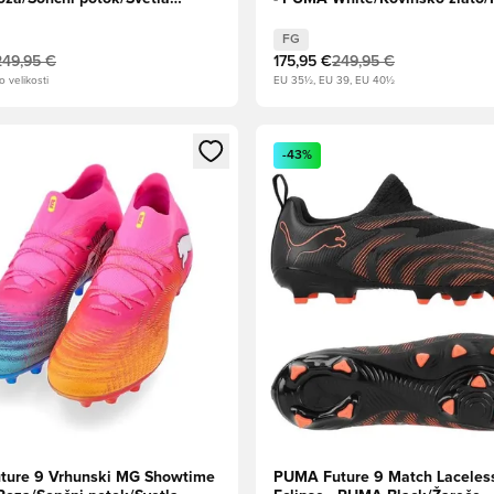
MA White
Black
FG
249,95 €
175,95 €
249,95 €
o velikosti
EU 35½, EU 39, EU 40½
l za prijavo ali vpis kot član
Odpre Modal za prijavo ali vpi
-43%
ure 9 Vrhunski MG Showtime
PUMA Future 9 Match Laceles