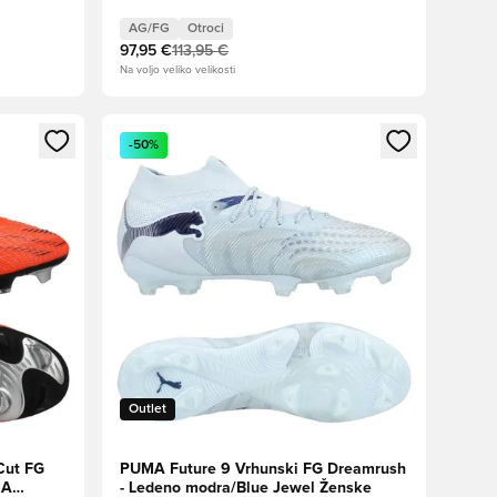
Aqua/PUMA White Otroci
AG/FG
Otroci
97,95 €
113,95 €
Na voljo veliko velikosti
s kot član
Odpre Modal za prijavo ali vpis kot član
-50%
Outlet
Cut FG
PUMA Future 9 Vrhunski FG Dreamrush
MA
- Ledeno modra/Blue Jewel Ženske