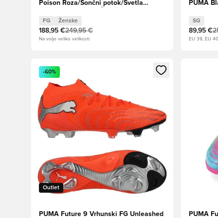
Poison Roza/Sončni potok/Svetla
PUMA Bl
Aqua/PUMA White Ženske
FG
Ženske
SG
188,95 €
249,95 €
89,95 €
2
Na voljo veliko velikosti
EU 39, EU 4
Odpre Modal za prijavo ali vpis kot član
Odpre Moda
-60%
Outlet
PUMA Future 9 Vrhunski FG Unleashed
PUMA Fut