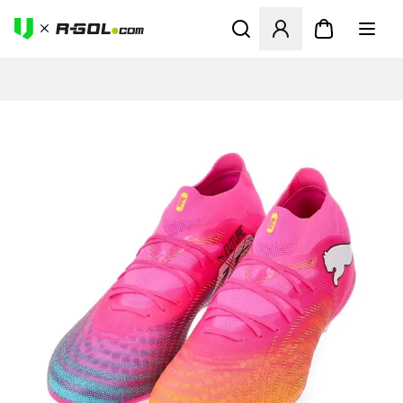
Odpre Modal za prijavo ali vp