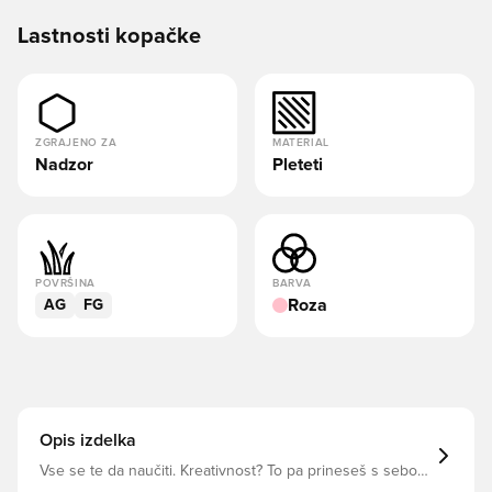
Lastnosti kopačke
ZGRAJENO ZA
MATERIAL
Nadzor
Pleteti
POVRŠINA
BARVA
Roza
AG
FG
Opis izdelka
Vse se te da naučiti. Kreativnost? To pa prineseš s seboj.
Sprostite svoje spretnosti playmakerja s FUTURE 9 PRO.