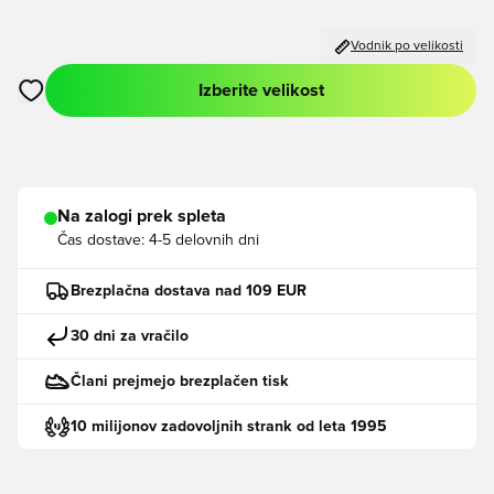
Vodnik po velikosti
Izberite velikost
Odpre Modal za prijavo ali vpis kot član
Na zalogi prek spleta
Čas dostave:
4-5 delovnih dni
Brezplačna dostava nad 109 EUR
30 dni za vračilo
Člani prejmejo brezplačen tisk
10 milijonov zadovoljnih strank od leta 1995