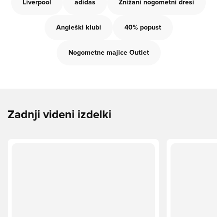
Liverpool
adidas
Znižani nogometni dresi
Angleški klubi
40% popust
Nogometne majice Outlet
Zadnji videni izdelki