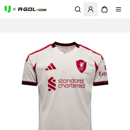
Odpre Modal za prijavo ali vp