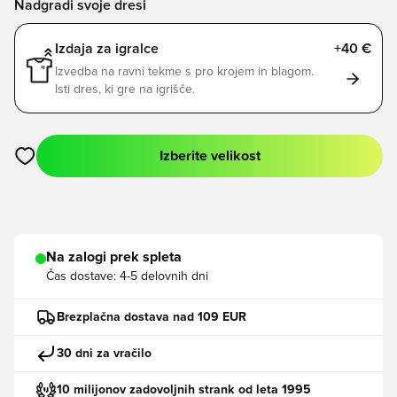
Nadgradi svoje dresi
Izdaja za igralce
+40 €
Izvedba na ravni tekme s pro krojem in blagom.
Isti dres, ki gre na igrišče.
Izberite velikost
Odpre Modal za prijavo ali vpis kot član
Na zalogi prek spleta
Čas dostave:
4-5 delovnih dni
Brezplačna dostava nad 109 EUR
30 dni za vračilo
10 milijonov zadovoljnih strank od leta 1995