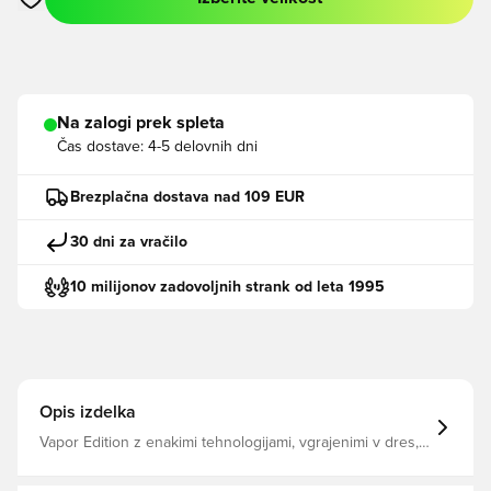
Odpre Modal za prijavo ali vpis kot član
Na zalogi prek spleta
Čas dostave:
4-5 delovnih dni
Brezplačna dostava nad 109 EUR
30 dni za vračilo
10 milijonov zadovoljnih strank od leta 1995
Opis izdelka
Vapor Edition z enakimi tehnologijami, vgrajenimi v dres,
ki ga bodo igralci nosili v boju za klub. Tehnologija
VaporKnit je sestavljena iz kombinacije enojno in dvojno