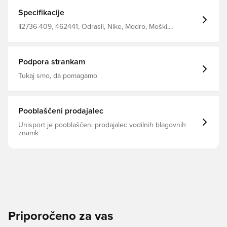
pletene preje, kar pomaga, da je nogometni dres lažji.
Tehnologija Nike Dri-FIT ADV združuje tkanino, ki odvaja
Specifikacije
vlago, z naprednim inženiringom in funkcijami za suh in
udoben občutek. Slim fit Izdelano iz 100 % recikliranega
II2736-409, 462441, Odrasli, Nike, Modro, Moški,
poliestra.
Nogometne majice, Domači kompleti, Majice za igralce,
2026/27, Kratki rokavi
Podpora strankam
Tukaj smo, da pomagamo
Pooblaščeni prodajalec
Unisport je pooblaščeni prodajalec vodilnih blagovnih
znamk
Priporočeno za vas