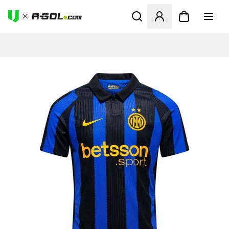
Odpre Modal za prijavo ali vp