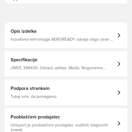
Opis izdelka
Inovativna tehnologija AEROREADY odvaja vlago stran od
telesa in vam omogoča udobno, suho in hladno Enaka
zasnova, ki jo uporabljajo igralci Tanko prileganje Izdelana
iz 100% poliestra.
Specifikacije
JI9511, 396430, Odrasli, adidas, Moški, Nogometne
majice, Modro, Odhodni kompleti, Srajce za oboževalce,
Kratki rokavi, 2025/26
Podpora strankam
Tukaj smo, da pomagamo
Pooblaščeni prodajalec
Unisport je pooblaščeni prodajalec vodilnih blagovnih
znamk