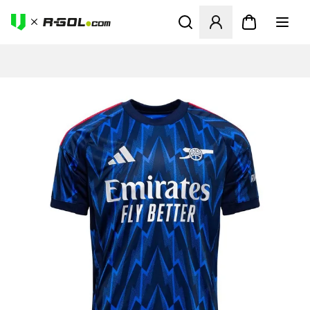
Odpre Modal za prijavo ali vp