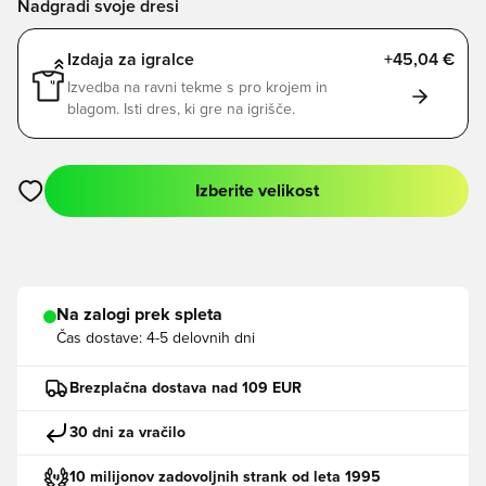
Nadgradi svoje dresi
Izdaja za igralce
+45,04 €
Izvedba na ravni tekme s pro krojem in
blagom. Isti dres, ki gre na igrišče.
Izberite velikost
Odpre Modal za prijavo ali vpis kot član
Na zalogi prek spleta
Čas dostave:
4-5 delovnih dni
Brezplačna dostava nad 109 EUR
30 dni za vračilo
10 milijonov zadovoljnih strank od leta 1995