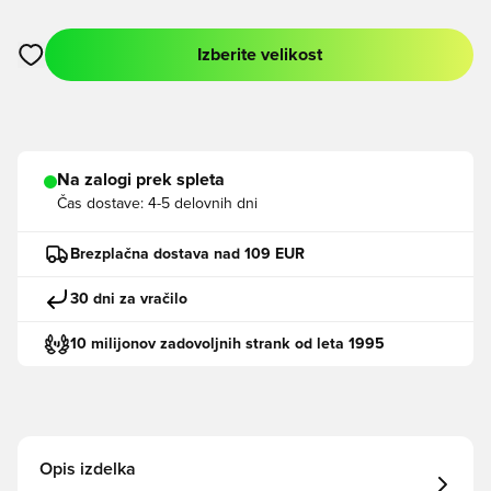
Izberite velikost
Odpre Modal za prijavo ali vpis kot član
Na zalogi prek spleta
Čas dostave:
4-5 delovnih dni
Brezplačna dostava nad 109 EUR
30 dni za vračilo
10 milijonov zadovoljnih strank od leta 1995
Opis izdelka