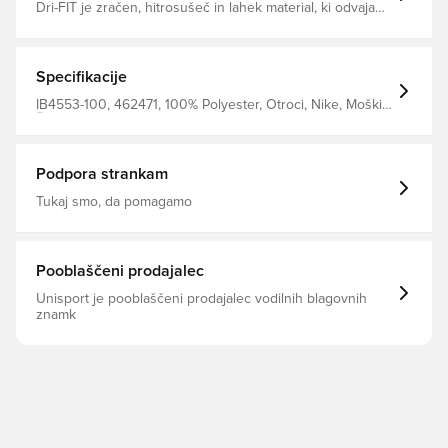
Dri-FIT je zračen, hitrosušeč in lahek material, ki odvaja
vlago od telesa, da ostaneš vedno suh, udoben in
osredotočen Enak dizajn, kot ga nosijo igralci Izdelano iz
100 % poliestra.
Specifikacije
IB4553-100, 462471, 100% Polyester, Otroci, Nike, Moški,
Ženske, Nogometne majice, Srajce za oboževalce, Kratki
rokavi, Svetovni pokal, Domači kompleti, Bela, 2026/27
Podpora strankam
Tukaj smo, da pomagamo
Pooblaščeni prodajalec
Unisport je pooblaščeni prodajalec vodilnih blagovnih
znamk