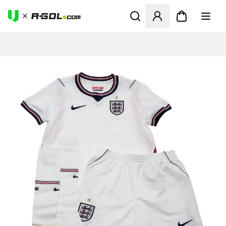
Odpre Modal za prijavo ali vp