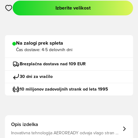
Izberite velikost
Odpre Modal za prijavo ali vpis kot član
Na zalogi prek spleta
Čas dostave:
4-5 delovnih dni
Brezplačna dostava nad 109 EUR
30 dni za vračilo
10 milijonov zadovoljnih strank od leta 1995
Opis izdelka
Inovativna tehnologija AEROREADY odvaja vlago stran od