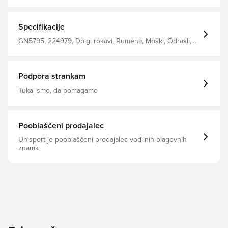
telesa in vam omogoča udobno, suho in hladno Model je
izdelan iz Primegreena, ki je visoko zmogljiv recikliran
material in oblačila v tem Vsebuje najmanj 40% reciklirane
vsebnosti Rebrasti vrat za posadko Standardno
Specifikacije
prileganje Sestava: 100% recikliran poliester.
GN5795, 224979, Dolgi rokavi, Rumena, Moški, Odrasli,
Vratarski kompleti, Nogometne majice, Srajce za
oboževalce, adidas
Podpora strankam
Tukaj smo, da pomagamo
Pooblaščeni prodajalec
Unisport je pooblaščeni prodajalec vodilnih blagovnih
znamk