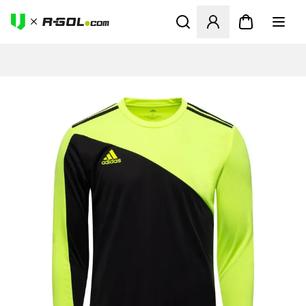
Odpre Modal za prijavo ali vp