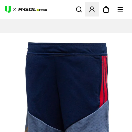
Odpre Modal za prijavo ali vp