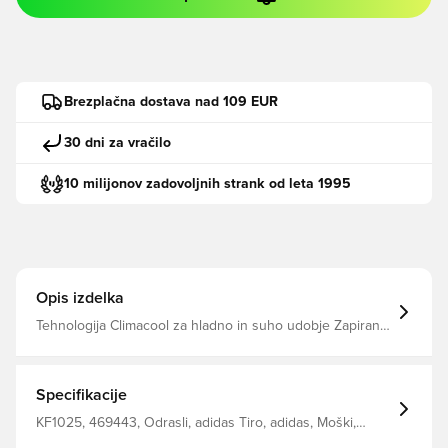
Brezplačna dostava nad 109 EUR
30 dni za vračilo
10 milijonov zadovoljnih strank od leta 1995
Opis izdelka
Tehnologija Climacool za hladno in suho udobje Zapiranje
z vrvico Konstrukcija blokiranja Srednji vzpon Redno
prileganje 100% recikliran poliester
Specifikacije
KF1025, 469443, Odrasli, adidas Tiro, adidas, Moški,
Kratke hlače za trening, Kratek, Modro