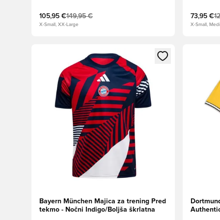
105,95 €
149,95 €
73,95 €
1
X-Small, XX-Large
X-Small, Med
Odpre Modal za prijavo ali vpis kot član
Odpre Moda
Bayern München Majica za trening Pred
Dortmun
tekmo - Nočni Indigo/Boljša škrlatna
Authenti