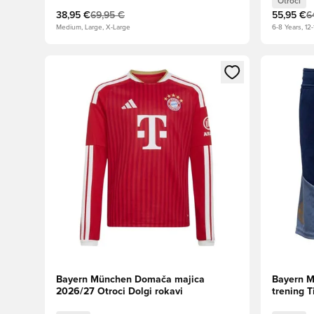
Otroci
38,95 €
69,95 €
55,95 €
6
Medium, Large, X-Large
6-8 Years, 12-
Odpre Modal za prijavo ali vpis kot član
Odpre Moda
Bayern München Domača majica
Bayern M
2026/27 Otroci Dolgi rokavi
trening T
Indigo/Pr