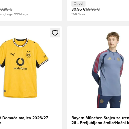
Otroci
20,95 €
30,95 €
59,95 €
ium, Large, XXX-Large
12-14 Years
l za prijavo ali vpis kot član
Odpre Modal za prijavo ali vpi
d Domača majica 2026/27
Bayern München Srajca za tren
c
26 - Preljubljeno črnilo/Nočni 