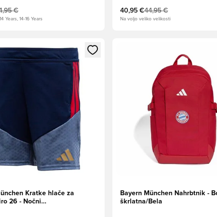
4,95 €
40,95 €
44,95 €
14 Years, 14-16 Years
Na voljo veliko velikosti
l za prijavo ali vpis kot član
Odpre Modal za prijavo ali vpi
ünchen Kratke hlače za
Bayern München Nahrbtnik - B
iro 26 - Nočni
škrlatna/Bela
eljubljeno črnilo Otroci