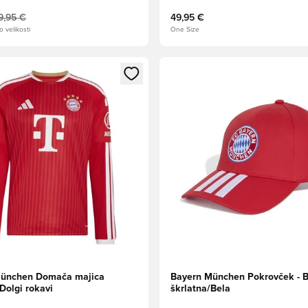
9,95 €
49,95 €
o velikosti
One Size
l za prijavo ali vpis kot član
Odpre Modal za prijavo ali vpi
München Domača majica
Bayern München Pokrovček - B
Dolgi rokavi
škrlatna/Bela