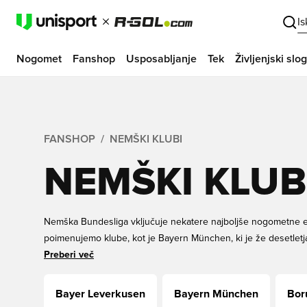
I
Nogomet
Fanshop
Usposabljanje
Tek
Življenjski slog
FANSHOP
NEMŠKI KLUBI
NEMŠKI KLUB
Nemška Bundesliga vključuje nekatere najboljše nogometne e
poimenujemo klube, kot je Bayern München, ki je že desetletj
je ustvarjalni in ofenzivni nogomet dvignil na novo raven. Skup
Preberi več
spremembo v nemškem nogometu in zelo smo veseli, da lahko v
UnisportStore.com, ponudimo široko paleto različnih nemških 
Bayer Leverkusen
Bayern München
Bor
dostavo.