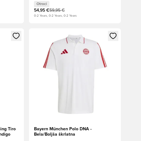
Otroci
54,95 €
59,95 €
0-2 Years, 0-2 Years, 0-2 Years
s kot član
Odpre Modal za prijavo ali vpis kot član
ing Tiro
Bayern München Polo DNA -
Indigo
Bela/Boljša škrlatna