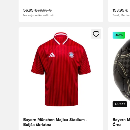
56,95 €
69,95 €
153,95 €
Na voljo veliko velikosti
Small, Mediu
Odpre Modal za prijavo ali vpis kot član
Odpre Moda
-52%
Outlet
Bayern München Majica Stadium -
Bayern M
Boljša škrlatna
Črna