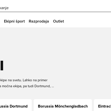
skanje
Ekipni šport
Razprodaja
Outlet
I
kipe na svetu. Lahko na primer
a močna ekipa, pa tudi Dortmund, ki
aj sta oba kluba naredila veliko
 naši trgovini Bundesliga, tukaj na
nogometnih majic s hitro in varno
ussia Dortmund
Borussia Mönchengladbach
Eintrac