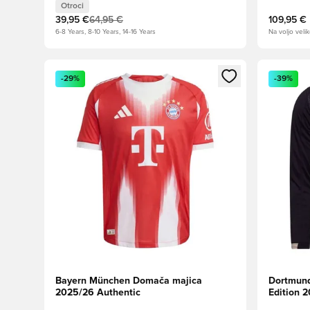
Otroci
39,95 €
64,95 €
109,95 €
6-8 Years, 8-10 Years, 14-16 Years
Na voljo velik
Odpre Modal za prijavo ali vpis kot član
Odpre Moda
-29%
-39%
Bayern München Domača majica
Dortmund
2025/26 Authentic
Edition 