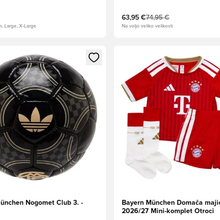
63,95 €
74,95 €
m, Large, X-Large
Na voljo veliko velikosti
l za prijavo ali vpis kot član
Odpre Modal za prijavo ali vpi
ünchen Nogomet Club 3. -
Bayern München Domača maji
2026/27 Mini-komplet Otroci