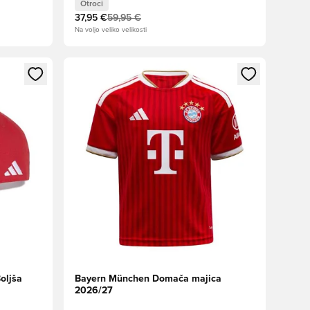
Otroci
37,95 €
59,95 €
Na voljo veliko velikosti
s kot član
Odpre Modal za prijavo ali vpis kot član
oljša
Bayern München Domača majica
2026/27