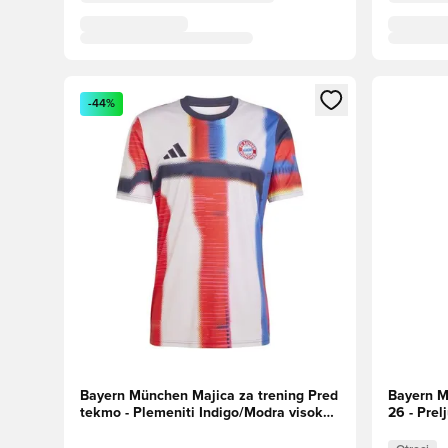
Odpre Modal za prijavo ali vpis kot član
Odpre Moda
-44%
Bayern München Majica za trening Pred
Bayern M
tekmo - Plemeniti Indigo/Modra visoke
26 - Prel
ločljivosti/Kreda biser/Rdeča visoke
Otroci
ločljivosti