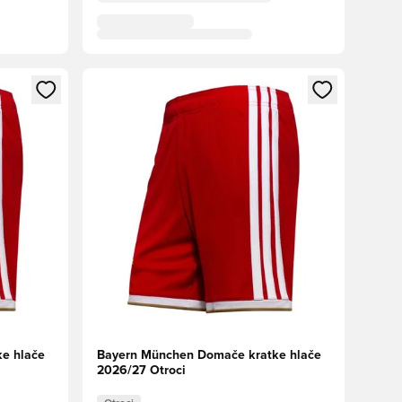
s kot član
Odpre Modal za prijavo ali vpis kot član
e hlače
Bayern München Domače kratke hlače
2026/27 Otroci