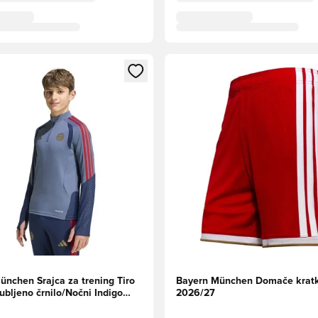
l za prijavo ali vpis kot član
Odpre Modal za prijavo ali vpi
ünchen Srajca za trening Tiro
Bayern München Domače kratk
jubljeno črnilo/Nočni Indigo
2026/27