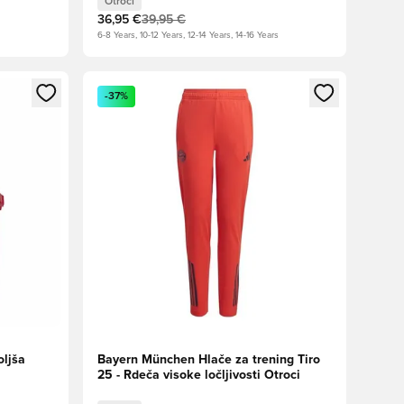
Otroci
36,95 €
39,95 €
6-8 Years, 10-12 Years, 12-14 Years, 14-16 Years
s kot član
Odpre Modal za prijavo ali vpis kot član
-37%
oljša
Bayern München Hlače za trening Tiro
25 - Rdeča visoke ločljivosti Otroci