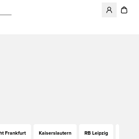
Odpre Modal za pr
ht Frankfurt
Kaiserslautern
RB Leipzig
Union B