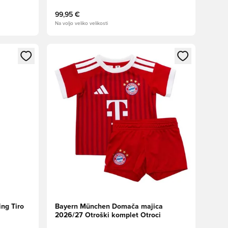
99,95 €
Na voljo veliko velikosti
s kot član
Odpre Modal za prijavo ali vpis kot član
ng Tiro
Bayern München Domača majica
2026/27 Otroški komplet Otroci