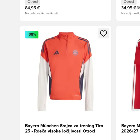
Otroci
Otroci
84,95 €
34,95 €
3
Na voljo veliko velikosti
Na voljo velik
Odpre Modal za prijavo ali vpis kot član
Odpre Moda
-38%
Bayern München Srajca za trening Tiro
Bayern 
25 - Rdeča visoke ločljivosti Otroci
2026/27 