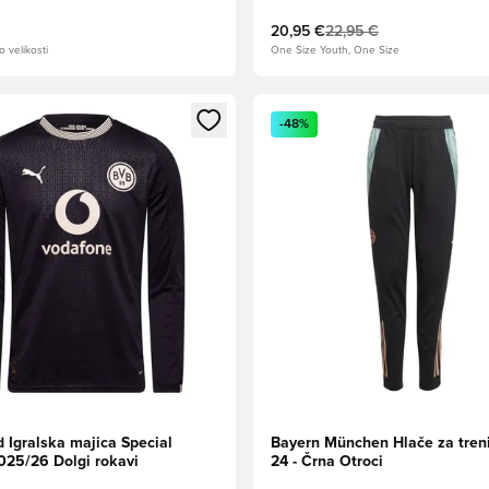
20,95 €
22,95 €
o velikosti
One Size Youth, One Size
l za prijavo ali vpis kot član
Odpre Modal za prijavo ali vpi
-48%
 Igralska majica Special
Bayern München Hlače za treni
2025/26 Dolgi rokavi
24 - Črna Otroci