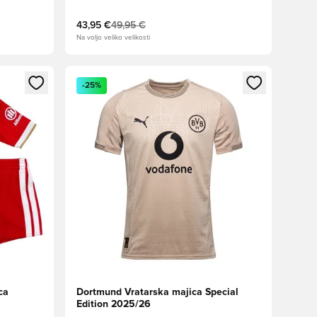
43,95 €
49,95 €
Na voljo veliko velikosti
s kot član
Odpre Modal za prijavo ali vpis kot član
-25%
ca
Dortmund Vratarska majica Special
Edition 2025/26