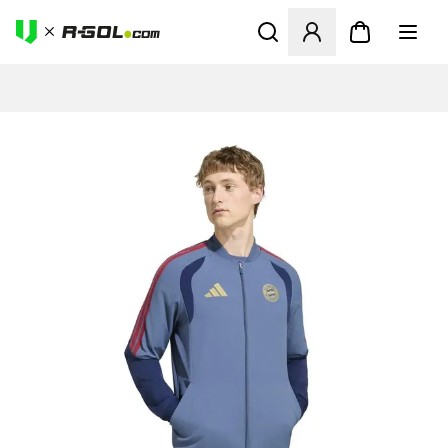
Odpre Modal za prijavo ali vp