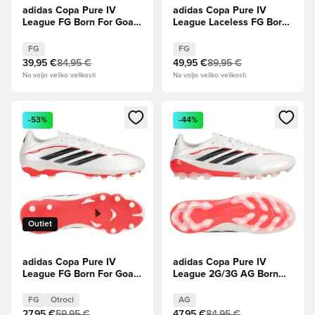
adidas Copa Pure IV
adidas Copa Pure IV
League FG Born For Goals
League Laceless FG Born
- Obutev Bela/Zero
For Goals - Obutev
Metallic/Jedro
Bela/Zero Metallic/Jedro
FG
FG
črna/Lucidno rdeča
črna/Lucidno rdeča
39,95 €
84,95 €
49,95 €
89,95 €
Na voljo veliko velikosti
Na voljo veliko velikosti
Odpre Modal za prijavo ali vpis kot član
Odpre Modal za prijavo ali vpi
-53%
-44%
Outlet
adidas Copa Pure IV
adidas Copa Pure IV
League FG Born For Goals
League 2G/3G AG Born
- Obutev Bela/Zero
For Goals - Obutev
Metallic/Jedro
Bela/Zero Metallic/Jedro
FG
Otroci
AG
črna/Lucidno rdeča Otroci
črna/Lucidno rdeča
27,95 €
59,95 €
47,95 €
84,95 €