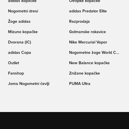
adidas kopačke
Otropke kopačke
Nogometni dresi
adidas Predator Elite
Žoge adidas
Razprodaja
Mizuno kopačke
Golmanske rokavice
Dvorana (IC)
Nike Mercurial Vapor
adidas Copa
Nogometne žoge World Cup
pokala Trionda
Outlet
New Balance kopačke
Fanshop
Znižane kopačke
Joma Nogometni čevlji
PUMA Ultra