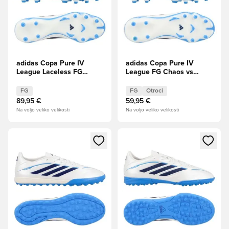
adidas Copa Pure IV
adidas Copa Pure IV
League Laceless FG
League FG Chaos vs
Chaos vs Control
Control Otroci
FG
FG
Otroci
89,95 €
59,95 €
Na voljo veliko velikosti
Na voljo veliko velikosti
Odpre Modal za prijavo ali vpis kot član
Odpre Modal za prijavo ali vpi