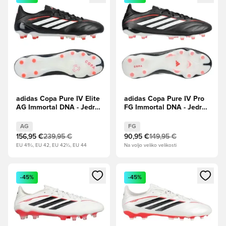
adidas Copa Pure IV Elite
adidas Copa Pure IV Pro
AG Immortal DNA - Jedro
FG Immortal DNA - Jedro
črna/Lucidno rdeča
črna/Lucidno rdeča
AG
FG
156,95 €
239,95 €
90,95 €
149,95 €
EU 41½, EU 42, EU 42½, EU 44
Na voljo veliko velikosti
Odpre Modal za prijavo ali vpis kot član
Odpre Modal za prijavo ali vpi
-45%
-45%