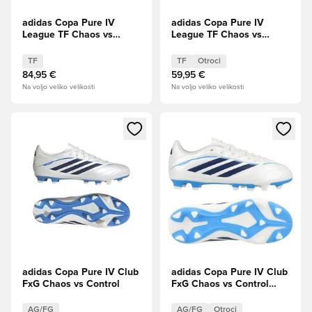
adidas Copa Pure IV
adidas Copa Pure IV
League TF Chaos vs
League TF Chaos vs
Control
Control Otroci
TF
TF
Otroci
84,95 €
59,95 €
Na voljo veliko velikosti
Na voljo veliko velikosti
Odpre Modal za prijavo ali vpis kot član
Odpre Modal za prijavo ali vpi
adidas Copa Pure IV Club
adidas Copa Pure IV Club
FxG Chaos vs Control
FxG Chaos vs Control
Otroci
AG/FG
AG/FG
Otroci