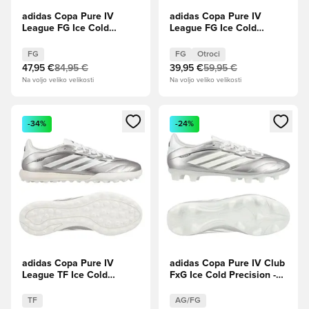
adidas Copa Pure IV
adidas Copa Pure IV
League FG Ice Cold
League FG Ice Cold
Precision - Taupe
Precision - Taupe
Metallic/Zero
Metallic/Zero
FG
FG
Otroci
Metallic/Nočna kovinska
Metallic/Nočna kovinska
47,95 €
84,95 €
39,95 €
59,95 €
Otroci
Na voljo veliko velikosti
Na voljo veliko velikosti
Odpre Modal za prijavo ali vpis kot član
Odpre Modal za prijavo ali vpi
-34%
-24%
adidas Copa Pure IV
adidas Copa Pure IV Club
League TF Ice Cold
FxG Ice Cold Precision -
Precision - Taupe
Taupe Metallic/Zero
Metallic/Zero
Metallic/Nočna kovinska
TF
AG/FG