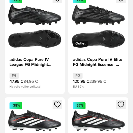
Outlet
adidas Copa Pure IV
adidas Copa Pure IV Elite
League FG Midnight
FG Midnight Essence -
Essence - Jedro
Jedro črna/Ogljik/Nočna
črna/Ogljik/Nočna
kovinska
FG
FG
kovinska
47,95 €
84,95 €
120,95 €
239,95 €
Na voljo veliko velikosti
EU 39½
Odpre Modal za prijavo ali vpis kot član
Odpre Modal za prijavo ali vpi
-38%
-37%