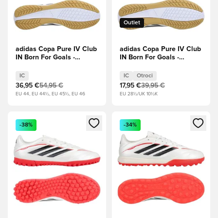
Outlet
adidas Copa Pure IV Club
adidas Copa Pure IV Club
IN Born For Goals -
IN Born For Goals -
Obutev Bela/Zero
Obutev Bela/Zero
Metallic/Jedro
Metallic/Jedro
IC
IC
Otroci
črna/Lucidno rdeča
črna/Lucidno rdeča Otroci
36,95 €
54,95 €
17,95 €
39,95 €
EU 44, EU 44½, EU 45½, EU 46
EU 28½/UK 10½K
Odpre Modal za prijavo ali vpis kot član
Odpre Modal za prijavo ali vpi
-38%
-34%