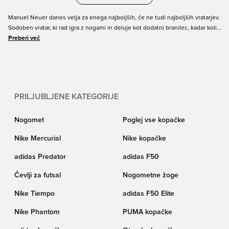
Manuel Neuer danes velja za enega najboljših, če ne tudi najboljših vratarjev.
Sodoben vratar, ki rad igra z nogami in deluje kot dodatni branilec, kadar koli
je to potrebno. Neuer je s svojim nadzorom žoge in spretnim dotikom vedno
Preberi več
na voljo kot možnost podajanja za svoje branilce. Ste vratar, ki želi svojim
branilcem pomagati z enakimi nogometnimi čevlji kot Neuer? Unisport ima
nogometne čevlje Neuer za otroke in odrasle. Naročite svoje nove
nogometne čevlje Manuel Neuer na spletu še danes!
PRILJUBLJENE KATEGORIJE
Nogomet
Poglej vse kopačke
Nike Mercurial
Nike kopačke
adidas Predator
adidas F50
Čevlji za futsal
Nogometne žoge
Nike Tiempo
adidas F50 Elite
Nike Phantom
PUMA kopačke