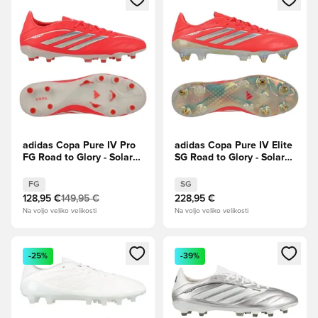
adidas Copa Pure IV Pro
adidas Copa Pure IV Elite
FG Road to Glory - Solar
SG Road to Glory - Solar
Turbo/Slonova kost/Jedro
Turbo/Slonova kost/Jedro
črna
črna
FG
SG
128,95 €
149,95 €
228,95 €
Na voljo veliko velikosti
Na voljo veliko velikosti
Odpre Modal za prijavo ali vpis kot član
Odpre Modal za prijavo ali vpi
-25%
-39%