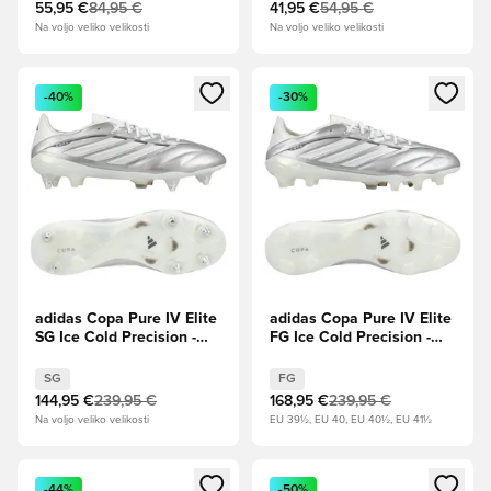
Metallic/Nočna kovinska
55,95 €
84,95 €
41,95 €
54,95 €
Na voljo veliko velikosti
Na voljo veliko velikosti
Odpre Modal za prijavo ali vpis kot član
Odpre Modal za prijavo ali vpi
-40%
-30%
adidas Copa Pure IV Elite
adidas Copa Pure IV Elite
SG Ice Cold Precision -
FG Ice Cold Precision -
Taupe Metallic/Zero
Taupe Metallic/Zero
Metallic/Nočna kovinska
Metallic/Nočna kovinska
SG
FG
144,95 €
239,95 €
168,95 €
239,95 €
Na voljo veliko velikosti
EU 39½, EU 40, EU 40½, EU 41½
Odpre Modal za prijavo ali vpis kot član
Odpre Modal za prijavo ali vpi
-44%
-50%