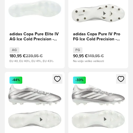
adidas Copa Pure Elite IV
adidas Copa Pure IV Pro
AG Ice Cold Precision -
FG Ice Cold Precision -
Obutev Bela
Taupe Metallic/Zero
Metallic/Nočna kovinska
AG
FG
180,95 €
239,95 €
90,95 €
149,95 €
EU 40, EU 40½, EU 41½, EU 43½
Na voljo veliko velikosti
Odpre Modal za prijavo ali vpis kot član
Odpre Modal za prijavo ali vpi
-44%
-33%