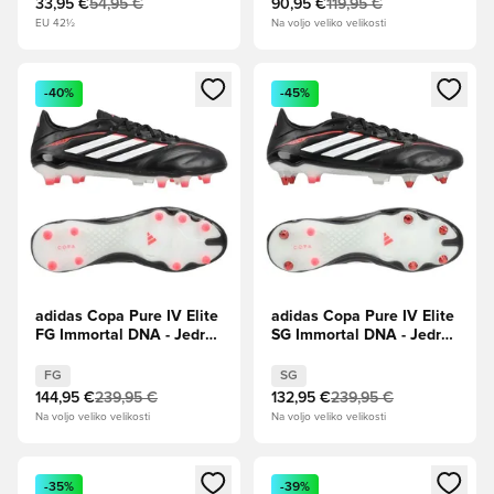
33,95 €
54,95 €
90,95 €
119,95 €
EU 42½
Na voljo veliko velikosti
Odpre Modal za prijavo ali vpis kot član
Odpre Modal za prijavo ali vpi
-40%
-45%
adidas Copa Pure IV Elite
adidas Copa Pure IV Elite
FG Immortal DNA - Jedro
SG Immortal DNA - Jedro
črna/Lucidno rdeča
črna/Lucidno rdeča
FG
SG
144,95 €
239,95 €
132,95 €
239,95 €
Na voljo veliko velikosti
Na voljo veliko velikosti
Odpre Modal za prijavo ali vpis kot član
Odpre Modal za prijavo ali vpi
-35%
-39%