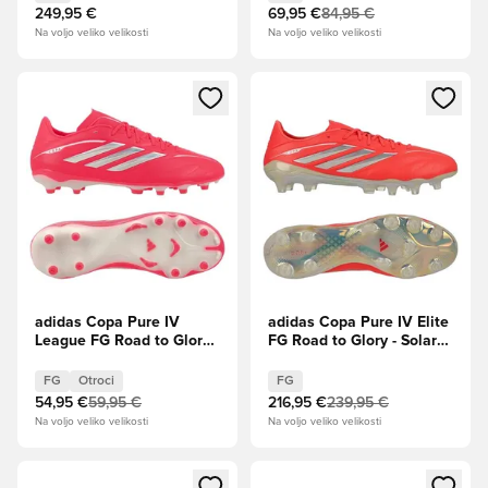
249,95 €
69,95 €
84,95 €
Na voljo veliko velikosti
Na voljo veliko velikosti
Odpre Modal za prijavo ali vpis kot član
Odpre Modal za prijavo ali vpi
adidas Copa Pure IV
adidas Copa Pure IV Elite
League FG Road to Glory -
FG Road to Glory - Solar
Solar Turbo/Slonova
Turbo/Slonova kost/Jedro
kost/Jedro črna Otroci
črna
FG
Otroci
FG
54,95 €
59,95 €
216,95 €
239,95 €
Na voljo veliko velikosti
Na voljo veliko velikosti
Odpre Modal za prijavo ali vpis kot član
Odpre Modal za prijavo ali vpi