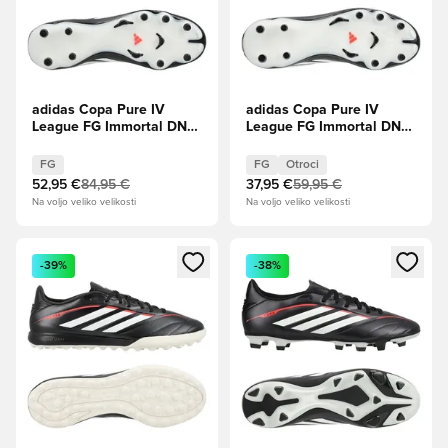
adidas Copa Pure IV
adidas Copa Pure IV
League FG Immortal DNA
League FG Immortal DNA
- Jedro črna/Lucidno
- Jedro črna/Lucidno
rdeča
rdeča Otroci
FG
FG
Otroci
52,95 €
84,95 €
37,95 €
59,95 €
Na voljo veliko velikosti
Na voljo veliko velikosti
Odpre Modal za prijavo ali vpis kot član
Odpre Modal za prijavo ali vpi
-39%
-38%