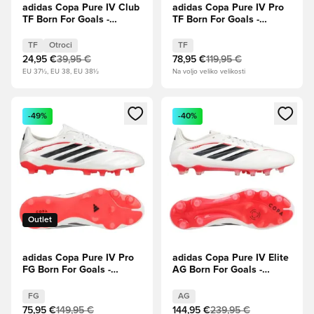
adidas Copa Pure IV Club
adidas Copa Pure IV Pro
TF Born For Goals -
TF Born For Goals -
Obutev Bela/Zero
Obutev Bela/Zero
Metallic/Jedro
Metallic/Jedro
TF
Otroci
TF
črna/Lucidno rdeča Otroci
črna/Lucidno rdeča
24,95 €
39,95 €
78,95 €
119,95 €
EU 37½, EU 38, EU 38½
Na voljo veliko velikosti
Odpre Modal za prijavo ali vpis kot član
Odpre Modal za prijavo ali vpi
-49%
-40%
Outlet
adidas Copa Pure IV Pro
adidas Copa Pure IV Elite
FG Born For Goals -
AG Born For Goals -
Obutev Bela/Zero
Obutev Bela/Zero
Metallic/Jedro
Metallic/Jedro
FG
AG
črna/Lucidno rdeča
črna/Lucidno rdeča
75,95 €
149,95 €
144,95 €
239,95 €