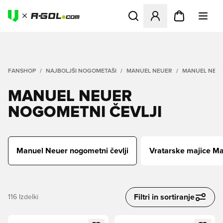
Odpre Modal za prijavo ali vp
FANSHOP
NAJBOLJŠI NOGOMETAŠI
MANUEL NEUER
MANUEL NEUE
MANUEL NEUER
NOGOMETNI ČEVLJI
Manuel Neuer nogometni čevlji
Vratarske majice M
Filtri in sortiranje
116
Izdelki