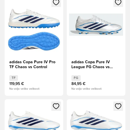
Odpre Modal za prijavo ali vpis kot član
Odpre Modal za prijavo ali vpi
adidas Copa Pure IV Pro
adidas Copa Pure IV
TF Chaos vs Control
League FG Chaos vs
Control
TF
FG
119,95 €
84,95 €
Na voljo veliko velikosti
Na voljo veliko velikosti
Odpre Modal za prijavo ali vpis kot član
Odpre Modal za prijavo ali vpi