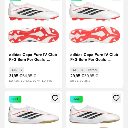
adidas Copa Pure IV Club
adidas Copa Pure IV Club
FxG Born For Goals -
FxG Born For Goals -
Obutev Bela/Zero
Obutev Bela/Zero
Metallic/Jedro
Metallic/Jedro
AG/FG
AG/FG
Otroci
črna/Lucidno rdeča
črna/Lucidno rdeča Otroci
31,95 €
54,95 €
29,95 €
39,95 €
EU 42½, EU 43½, EU 44, EU 44½
EU 38, EU 38½
Odpre Modal za prijavo ali vpis kot član
Odpre Modal za prijavo ali vpi
-33%
-55%