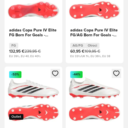
adidas Copa Pure IV Elite
adidas Copa Pure IV Elite
FG Born For Goals -
FG/AG Born For Goals -
Obutev Bela/Zero
Obutev Bela/Zero
Metallic/Jedro
Metallic/Jedro
FG
AG/FG
Otroci
črna/Lucidno rdeča
črna/Lucidno rdeča Otroci
132,95 €
239,95 €
60,95 €
109,95 €
EU 39½, EU 40, EU 40½
EU 33½/UK 1½, EU 36½, EU 38
Odpre Modal za prijavo ali vpis kot član
Odpre Modal za prijavo ali vpi
-53%
-44%
Outlet