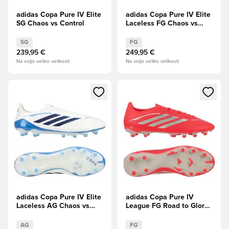
adidas Copa Pure IV Elite
adidas Copa Pure IV Elite
SG Chaos vs Control
Laceless FG Chaos vs
Control
SG
FG
239,95 €
249,95 €
Na voljo veliko velikosti
Na voljo veliko velikosti
Odpre Modal za prijavo ali vpis kot član
Odpre Modal za prijavo ali vpi
adidas Copa Pure IV Elite
adidas Copa Pure IV
Laceless AG Chaos vs
League FG Road to Glory -
Control
Solar Turbo/Slonova
kost/Jedro črna
AG
FG