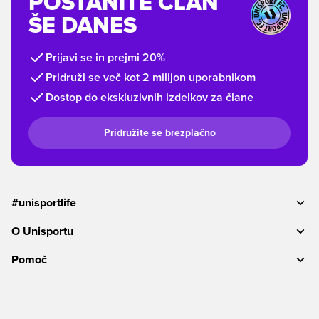
POSTANITE ČLAN
ŠE DANES
Prijavi se in prejmi 20%
Pridruži se več kot 2 milijon uporabnikom
Dostop do ekskluzivnih izdelkov za člane
Pridružite se brezplačno
#unisportlife
O Unisportu
Pomoč