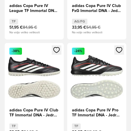
adidas Copa Pure IV
adidas Copa Pure IV Club
League TF Immortal DNA
FxG Immortal DNA - Jedro
- Jedro črna/Lucidno
črna/Lucidno rdeča
rdeča
TF
AG/FG
51,95 €
84,95 €
33,95 €
54,95 €
Na voljo veliko velikosti
Na voljo veliko velikosti
Odpre Modal za prijavo ali vpis kot član
Odpre Modal za prijavo ali vpi
-38%
-24%
adidas Copa Pure IV Club
adidas Copa Pure IV Pro
TF Immortal DNA - Jedro
TF Immortal DNA - Jedro
črna/Lucidno rdeča
črna/Lucidno rdeča
TF
TF