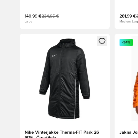
140,99 €
234,95 €
281,99 €
Large
Medium, Larg
Odpre Modal za prijavo ali vpis kot član
Odpre Moda
-34%
Nike Vinterjakke Therma-FIT Park 26
Jakna Jo
SDF - Črna/Bela