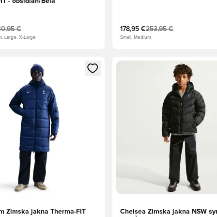
IT - obsidian/Bela
40,95 €
178,95 €
253,95 €
m, Large, X-Large
Small, Medium
l za prijavo ali vpis kot član
Odpre Modal za prijavo ali vpi
m Zimska jakna Therma-FIT
Chelsea Zimska jakna NSW syn