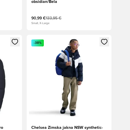
obsidian/Bela
90,99 €
133,95 €
Small, X-Large
s kot član
Odpre Modal za prijavo ali vpis kot član
-38%
ro
Chelsea Zimska jakna NSW synthetic-