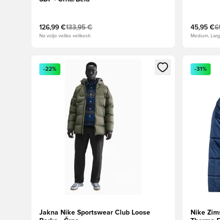
126,99 €
133,95 €
45,95 €
6
Na voljo veliko velikosti
Medium, Lar
Odpre Modal za prijavo ali vpis kot član
Odpre Moda
-22%
-31%
Jakna Nike Sportswear Club Loose
Nike Zim