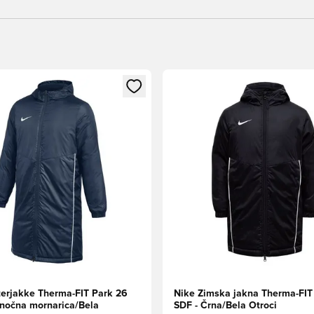
l za prijavo ali vpis kot član
Odpre Modal za prijavo ali vpi
terjakke Therma-FIT Park 26
Nike Zimska jakna Therma-FIT
lnočna mornarica/Bela
SDF - Črna/Bela Otroci