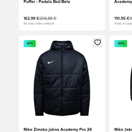
Puffer - Padalo Bež/Bela
Academy 
162,99 €
206,95 €
110,95 €
1
Na voljo veliko velikosti
Small, X-Larg
Odpre Modal za prijavo ali vpis kot član
Odpre Moda
-41%
-30%
Nike Zimska jakna Academy Pro 24
Nike Jak