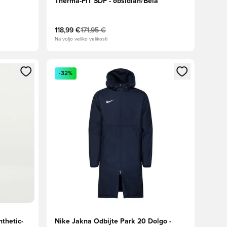
Therma-FIT SDF - obsidian/Bela
118,99 €
171,95 €
Na voljo veliko velikosti
s kot član
Odpre Modal za prijavo ali vpis kot član
-32%
thetic-
Nike Jakna Odbijte Park 20 Dolgo -