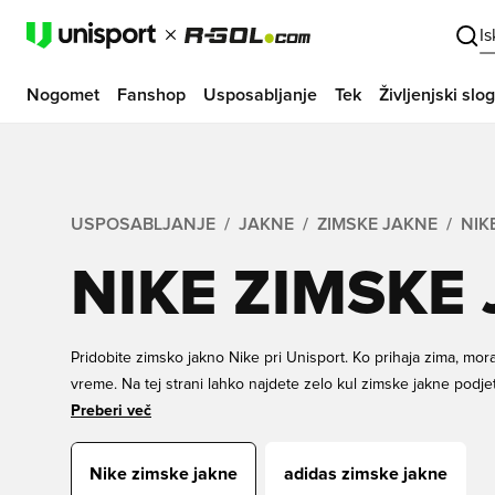
I
Nogomet
Fanshop
Usposabljanje
Tek
Življenjski slog
USPOSABLJANJE
JAKNE
ZIMSKE JAKNE
NIK
NIKE ZIMSKE
Pridobite zimsko jakno Nike pri Unisport. Ko prihaja zima, morate
vreme. Na tej strani lahko najdete zelo kul zimske jakne podjetj
zimskimi dnevi, kjer morate ostati topli. Imamo zimske jakne Ni
Preberi več
otroke. Naročite svojo naslednjo zimsko jakno Nike Nikeju da
nakupovalna izkušnja in hitra dostava.
Nike zimske jakne
adidas zimske jakne