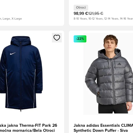
Otroci
98,99 €
121,95 €
m, Large, X-Large
8-10 Years, 10-12 Years, 12-14 Years, 14-16 Year
l za prijavo ali vpis kot član
Odpre Modal za prijavo ali vpi
-22%
ska jakna Therma-FIT Park 26
Jakna adidas Essentials CL
lnočna mornarica/Bela Otroci
Synthetic Down Puffer - Siva