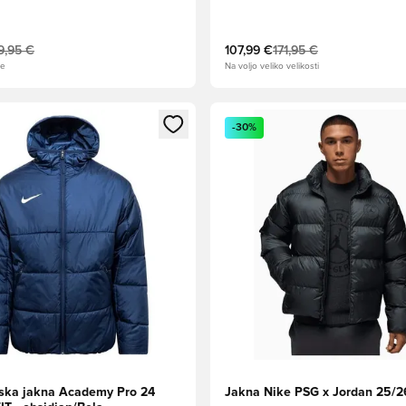
9,95 €
107,99 €
171,95 €
ge
Na voljo veliko velikosti
l za prijavo ali vpis kot član
Odpre Modal za prijavo ali vpi
-30%
ska jakna Academy Pro 24
Jakna Nike PSG x Jordan 25/2