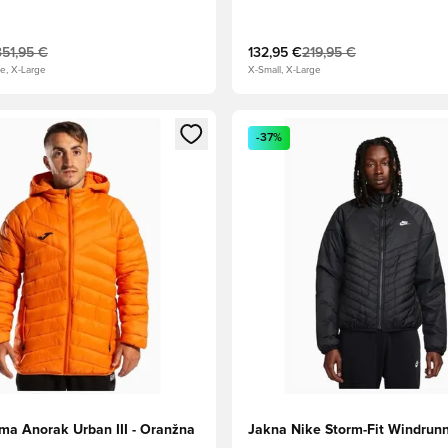
351,95 €
132,95 €
219,95 €
e, X-Large
X-Small, X-Large
l za prijavo ali vpis kot član
Odpre Modal za prijavo ali vpi
-37%
ma Anorak Urban III - Oranžna
Jakna Nike Storm-Fit Windrunn