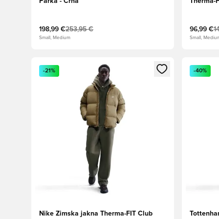
Parka - Črna
Therma-F
198,99 €
253,95 €
96,99 €
1
Small, Medium
Small, Mediu
Odpre Modal za prijavo ali vpis kot član
Odpre Moda
-21%
-40%
Nike Zimska jakna Therma-FIT Club
Tottenha