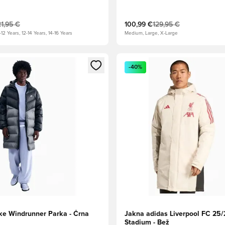
21,95 €
100,99 €
129,95 €
-12 Years, 12-14 Years, 14-16 Years
Medium, Large, X-Large
l za prijavo ali vpis kot član
Odpre Modal za prijavo ali vpi
-40%
ke Windrunner Parka - Črna
Jakna adidas Liverpool FC 25
Stadium - Bež