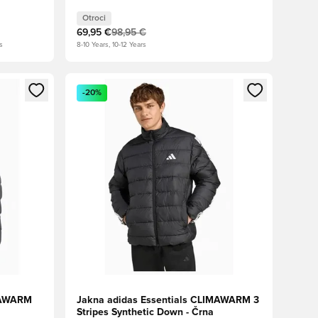
Otroci
69,95 €
98,95 €
s
8-10 Years, 10-12 Years
s kot član
Odpre Modal za prijavo ali vpis kot član
-20%
IMAWARM
Jakna adidas Essentials CLIMAWARM 3
Stripes Synthetic Down - Črna