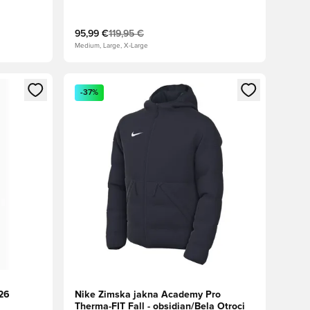
95,99 €
119,95 €
Medium, Large, X-Large
s kot član
Odpre Modal za prijavo ali vpis kot član
-37%
/26
Nike Zimska jakna Academy Pro
Therma-FIT Fall - obsidian/Bela Otroci