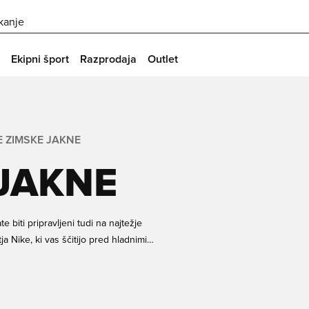
skanje
Ekipni šport
Razprodaja
Outlet
E ZIMSKE JAKNE
 JAKNE
 biti pripravljeni tudi na najtežje
a Nike, ki vas ščitijo pred hladnimi
ke vseh velikosti za odrasle in
nes tukaj na Unisport. Vedno odlična