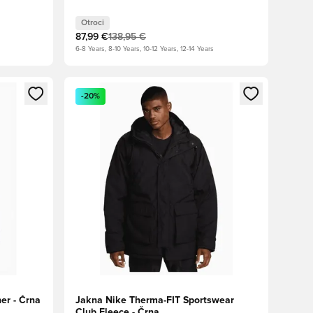
Otroci
87,99 €
138,95 €
6-8 Years, 8-10 Years, 10-12 Years, 12-14 Years
s kot član
Odpre Modal za prijavo ali vpis kot član
-20%
er - Črna
Jakna Nike Therma-FIT Sportswear
Club Fleece - Črna