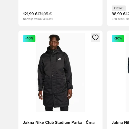
Otroci
121,99 €
171,95 €
98,99 €
1
Na voljo veliko velikosti
8-10 Years, 10
Odpre Modal za prijavo ali vpis kot član
Odpre Moda
-40%
-20%
Jakna Nike Club Stadium Parka - Črna
Jakna Ni