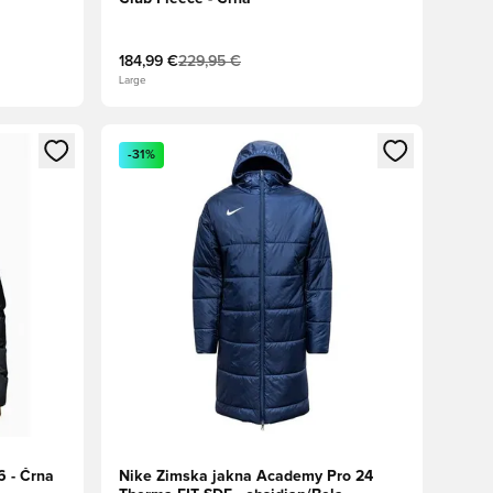
184,99 €
229,95 €
Large
s kot član
Odpre Modal za prijavo ali vpis kot član
-31%
6 - Črna
Nike Zimska jakna Academy Pro 24