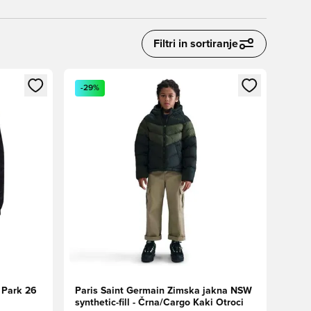
Filtri in sortiranje
s kot član
Odpre Modal za prijavo ali vpis kot član
-29%
 Park 26
Paris Saint Germain Zimska jakna NSW
synthetic-fill - Črna/Cargo Kaki Otroci