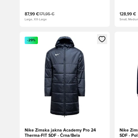
87,99 €
171,95 €
128,99 €
Large, XX-Large
Small, Mediu
Odpre Modal za prijavo ali vpis kot član
Odpre Moda
-29%
Nike Zimska jakna Academy Pro 24
Nike Zim
Therma-FIT SDF - Črna/Bela
SDF - Po