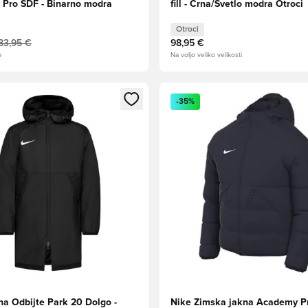
Pro SDF - Binarno modra
fill - Črna/Svetlo modra Otroci
Otroci
83,95 €
98,95 €
e
Na voljo veliko velikosti
l za prijavo ali vpis kot član
Odpre Modal za prijavo ali vpi
-35%
na Odbijte Park 20 Dolgo -
Nike Zimska jakna Academy P