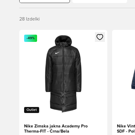
28
Izdelki
Odpre Modal za prijavo ali vpis kot član
Odpre Moda
-49%
Outlet
Nike Zimska jakna Academy Pro
Nike Vin
Therma-FIT - Črna/Bela
SDF - Po