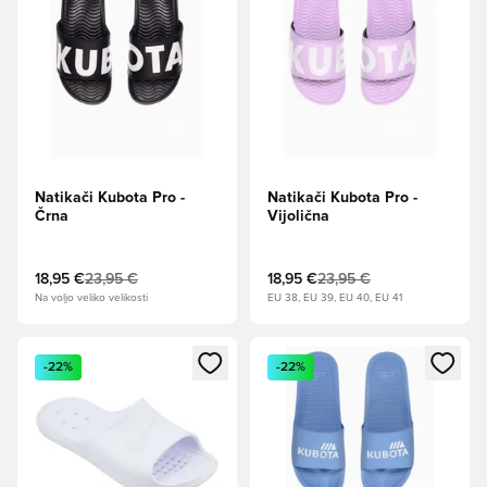
Natikači Kubota Pro -
Natikači Kubota Pro -
Črna
Vijolična
18,95 €
23,95 €
18,95 €
23,95 €
Na voljo veliko velikosti
EU 38, EU 39, EU 40, EU 41
Odpre Modal za prijavo ali vpis kot član
Odpre Modal za prijavo ali vpi
-22%
-22%