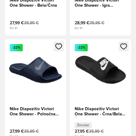
Nike Diapozitiv Victori
Nike Diapozitiv Victori
One Shower - Bela/Črna
One Shower - Igra
Royal/Bela
27,99 €
35,95 €
28,99 €
35,95 €
EU 41
EU 41
Odpre Modal za prijavo ali vpis kot član
Odpre Modal za prijavo ali vpi
-22%
-22%
Nike Diapozitiv Victori
Nike Diapozitiv Victori
One Shower - Polnočna
One Shower - Črna/Bela
mornarica/Bela
Ženske
Ženske
27,99 €
35,95 €
27,95 €
35,95 €