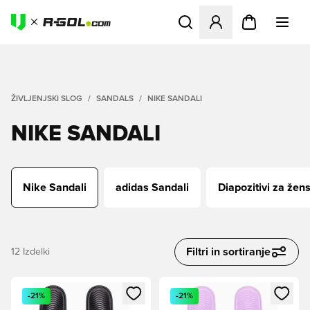
Odpre Modal za prijavo ali vp
ŽIVLJENJSKI SLOG
SANDALS
NIKE SANDALI
NIKE SANDALI
Nike Sandali
adidas Sandali
Diapozitivi za žen
Filtri in sortiranje
12
Izdelki
Odpre Modal za prijavo ali vpis kot član
Odpre Modal za prijavo ali vpi
-21%
-21%