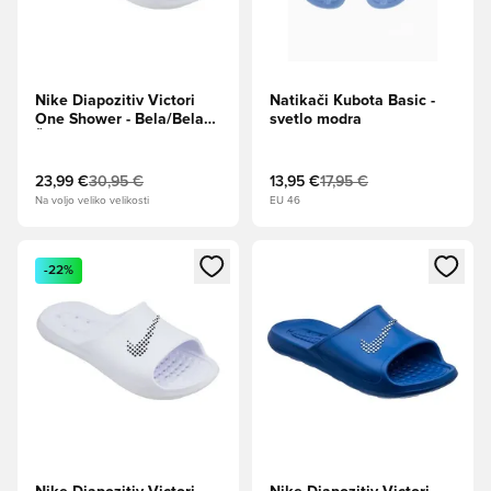
Nike Diapozitiv Victori
Natikači Kubota Basic -
One Shower - Bela/Bela
svetlo modra
Ženske
23,99 €
30,95 €
13,95 €
17,95 €
Na voljo veliko velikosti
EU 46
Odpre Modal za prijavo ali vpis kot član
Odpre Modal za prijavo ali vpi
-22%