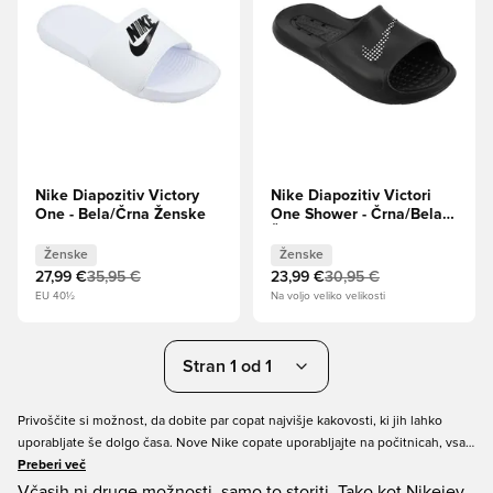
Nike Diapozitiv Victory
Nike Diapozitiv Victori
One - Bela/Črna Ženske
One Shower - Črna/Bela
Ženske
Ženske
Ženske
27,99 €
35,95 €
23,99 €
30,95 €
EU 40½
Na voljo veliko velikosti
Stran 1 od 1
Privoščite si možnost, da dobite par copat najvišje kakovosti, ki jih lahko
uporabljate še dolgo časa. Nove Nike copate uporabljajte na počitnicah, vsak
dan ali pred in po vadbi. Ne boste obžalovali svoje izbire, da boste vlagali v
Preberi več
par copat Nike. Poiščite svojo velikost in naročite domov nov par Nike sandal
Včasih ni druge možnosti, samo to storiti. Tako kot Nikejev