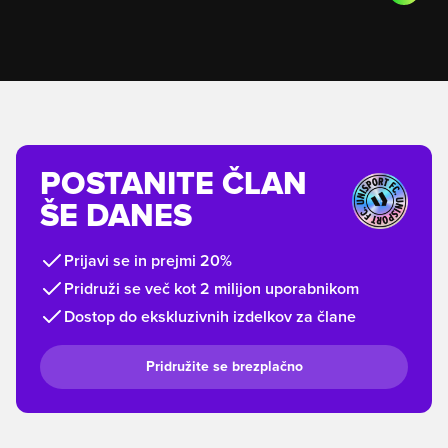
POSTANITE ČLAN
ŠE DANES
Prijavi se in prejmi 20%
Pridruži se več kot 2 milijon uporabnikom
Dostop do ekskluzivnih izdelkov za člane
Pridružite se brezplačno