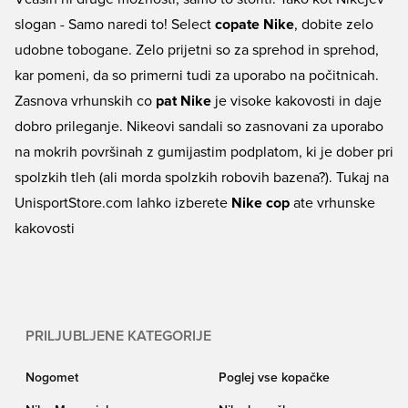
še danes!
slogan - Samo naredi to! Select
copate Nike
, dobite zelo
udobne tobogane. Zelo prijetni so za sprehod in sprehod,
kar pomeni, da so primerni tudi za uporabo na počitnicah.
Zasnova vrhunskih co
pat Nike
je visoke kakovosti in daje
dobro prileganje. Nikeovi sandali so zasnovani za uporabo
na mokrih površinah z gumijastim podplatom, ki je dober pri
spolzkih tleh (ali morda spolzkih robovih bazena?). Tukaj na
UnisportStore.com lahko izberete
Nike cop
ate vrhunske
kakovosti
PRILJUBLJENE KATEGORIJE
Nogomet
Poglej vse kopačke