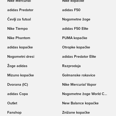
Nike Mercurial
Nike kopačke
adidas Predator
adidas F50
Čevlji za futsal
Nogometne žoge
Nike Tiempo
adidas F50 Elite
Nike Phantom
PUMA kopačke
adidas kopačke
Otropke kopačke
Nogometni dresi
adidas Predator Elite
Žoge adidas
Razprodaja
Mizuno kopačke
Golmanske rokavice
Dvorana (IC)
Nike Mercurial Vapor
adidas Copa
Nogometne žoge World Cup
pokala Trionda
Outlet
New Balance kopačke
Fanshop
Znižane kopačke