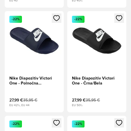
EU 40
EU 40½
Odpre Modal za prijavo ali vpis kot član
Odpre Modal za prijavo ali vpi
-22%
-22%
Nike Diapozitiv Victori
Nike Diapozitiv Victori
One - Polnočna
One - Črna/Bela
mornarica/Bela
27,99 €
35,95 €
27,99 €
35,95 €
EU 42½, EU 44
EU 50½
Odpre Modal za prijavo ali vpis kot član
Odpre Modal za prijavo ali vpi
-22%
-22%