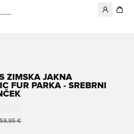
Odpre Modal za pr
S ZIMSKA JAKNA
IC FUR PARKA - SREBRNI
NČEK
159,95 €