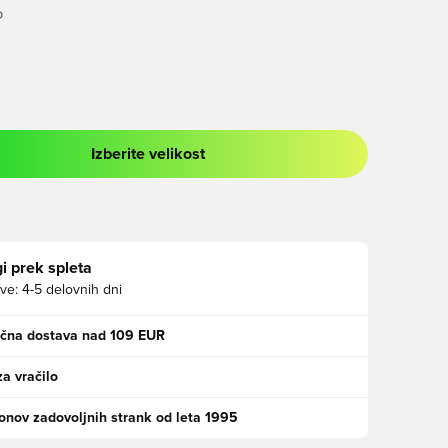
O
Izberite velikost
 prijavo ali vpis kot član
i prek spleta
ve:
4-5 delovnih dni
ačna dostava nad 109 EUR
za vračilo
jonov zadovoljnih strank od leta 1995