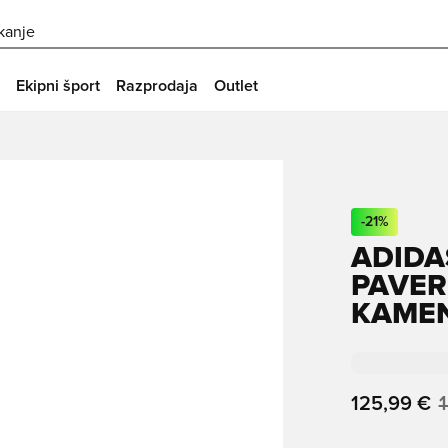
skanje
Ekipni šport
Razprodaja
Outlet
-
21
%
ADIDA
PAVER
KAME
125,99 €