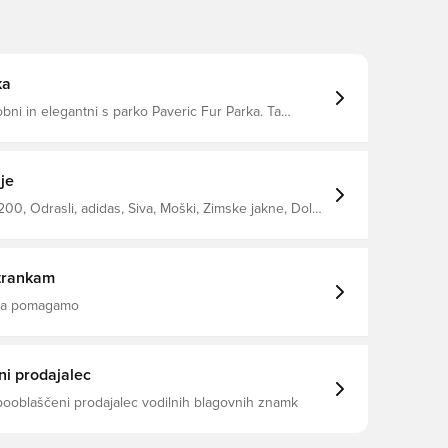
ka
bni in elegantni s parko Paveric Fur Parka. Ta
na srednje velikosti je zasnovana za zunanje razmere,
 toplotno izolacijo in vodoodbojno površino, ki vas
o in suho. Snemljiva krznena kapuca in nastavljive
elcro nudijo vsestransko zaščito pred vremenskimi
je
prednja žepa pa zagotavljata varnost vaših stvari.
piranje z zadrgo Redno
00, Odrasli, adidas, Siva, Moški, Zimske jakne, Dolgi
ileganje 100% recikliran poliester
trankam
 da pomagamo
i prodajalec
pooblaščeni prodajalec vodilnih blagovnih znamk