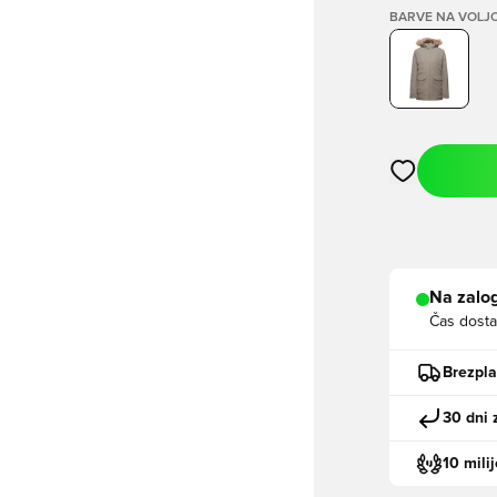
BARVE NA VOLJ
Odpre Modal za
Na zalog
Čas dosta
Brezpl
30 dni 
10 mili