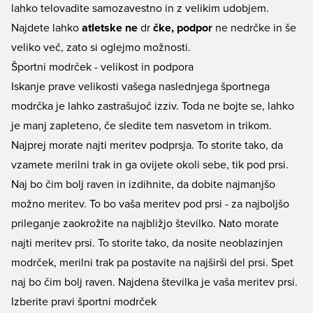
lahko telovadite samozavestno in z velikim udobjem.
Najdete lahko
atletske ne
dr
čke, podpor
ne nedrčke in še
veliko več, zato si oglejmo možnosti.
Športni modrček - velikost in podpora
Iskanje prave velikosti vašega naslednjega športnega
modrčka je lahko zastrašujoč izziv. Toda ne bojte se, lahko
je manj zapleteno, če sledite tem nasvetom in trikom.
Najprej morate najti meritev podprsja. To storite tako, da
vzamete merilni trak in ga ovijete okoli sebe, tik pod prsi.
Naj bo čim bolj raven in izdihnite, da dobite najmanjšo
možno meritev. To bo vaša meritev pod prsi - za najboljšo
prileganje zaokrožite na najbližjo številko. Nato morate
najti meritev prsi. To storite tako, da nosite neoblazinjen
modrček, merilni trak pa postavite na najširši del prsi. Spet
naj bo čim bolj raven. Najdena številka je vaša meritev prsi.
Izberite pravi športni modrček