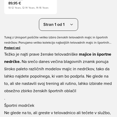
89,95 €
10-12 Years, 12-14 Years, 14-16 Years
Stran 1 od 1
Tukaj z Unisport poiščite veliko izbiro ženskih telovadnih majic in športnih
nedrčkov. Ponujamo veliko kolekcijo najboljših telovadnih majic in športnih
nedrčkov, polnih udobja in najnovejših novosti. Najdete lahko izdelke vseh
Preberi več
največjih blagovnih znamk, kot so Nike, adidas, PUMA in še veliko več. Torej
Težko je najti prave ženske telovadniške
majice in športne
ne glede na to, kateri telovadniški top ali športni modrček iščete, lahko na
nedrčke.
Na srečo danes večina blagovnih znamk ponuja
unisportstore.com zagotovo najdete popolnega - vedno ponuja odlične cene
široko paleto različnih modelov majic in nedrčkov, tako da
in hitro dostavo.
lahko najdete popolnega, ki vam bo podprla. Ne glede na
to, ali ste nastavili svoj trening ali rutino, lahko izbirate med
obsežno zbirko ženskih športnih oblačil
.
Športni modrček
Ne glede na to, ali greste v telovadnico ali tečete v službo,