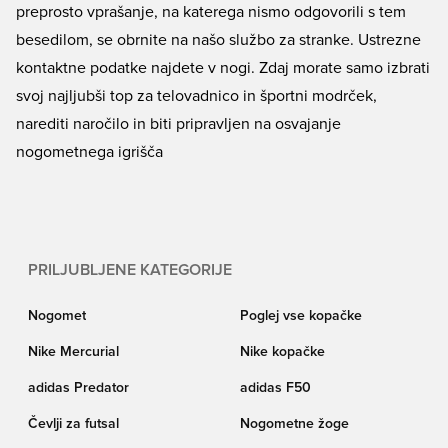
preprosto vprašanje, na katerega nismo odgovorili s tem
besedilom, se obrnite na našo službo za stranke. Ustrezne
kontaktne podatke najdete v nogi. Zdaj morate samo izbrati
svoj najljubši top za telovadnico in športni modrček,
narediti naročilo in biti pripravljen na osvajanje
nogometnega igrišča
PRILJUBLJENE KATEGORIJE
Nogomet
Poglej vse kopačke
Nike Mercurial
Nike kopačke
adidas Predator
adidas F50
Čevlji za futsal
Nogometne žoge