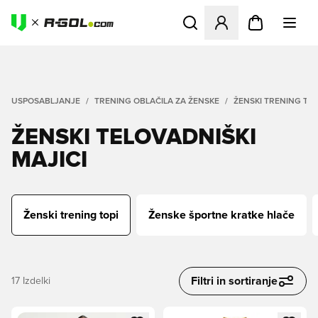
Odpre Modal za prijavo ali vp
USPOSABLJANJE
TRENING OBLAČILA ZA ŽENSKE
ŽENSKI TRENING TOP
ŽENSKI TELOVADNIŠKI
MAJICI
Ženski trening topi
Ženske športne kratke hlače
Filtri in sortiranje
17
Izdelki