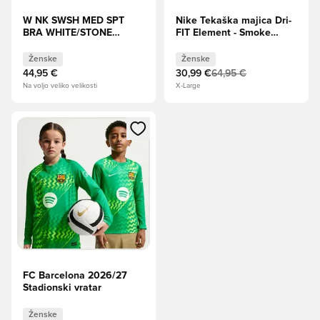
W NK SWSH MED SPT
Nike Tekaška majica Dri-
BRA WHITE/STONE
FIT Element - Smoke
MAUVE/BLACK
Grey/Odsevajte srebro
Ženske
Ženske
Ženske
44,95 €
30,99 €
64,95 €
Na voljo veliko velikosti
X-Large
Odpre Modal za prijavo ali vpis kot član
FC Barcelona 2026/27
Stadionski vratar
Ženske