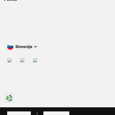
Slovenija
Nakupujte v svoji državi
International
US
Danmark
Pogoji in določila
Politika zasebnosti