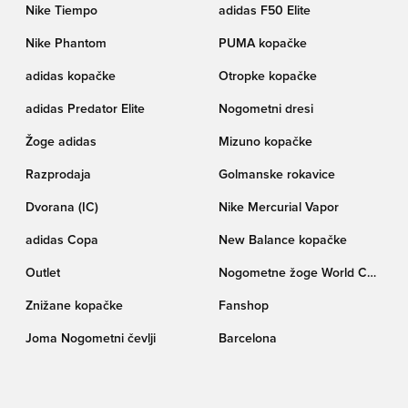
Nike Tiempo
adidas F50 Elite
Nike Phantom
PUMA kopačke
adidas kopačke
Otropke kopačke
adidas Predator Elite
Nogometni dresi
Žoge adidas
Mizuno kopačke
Razprodaja
Golmanske rokavice
Dvorana (IC)
Nike Mercurial Vapor
adidas Copa
New Balance kopačke
Outlet
Nogometne žoge World Cup
pokala Trionda
Znižane kopačke
Fanshop
Joma Nogometni čevlji
Barcelona