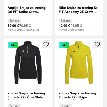
Anglija Srajca za trening
Nike Srajca za trening Dri-
Dri-FIT Strike Crew
FIT Academy 25 Crew -
Women's EURO 2025 -
Oceanska kocka/Hiper
Vivo vijolična/Črna
roza Ženske
Ženske
Ženske
Ženske
39,99 €
70,95 €
42,99 €
46,95 €
X-Small, Small, Medium, Large
Na voljo veliko velikosti
Odpre Modal za prijavo ali vpis kot član
Odpre Modal za prijavo ali vpi
-43%
-43%
adidas Srajca za trening
adidas Srajca za trening
Entrada 22 - Črna/Bela
Entrada 22 - Ekipa
Ženske
Rumena/Črna Ženske
Ženske
Ženske