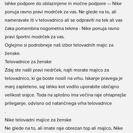
lahke podpore do oblazinjene in močne podpore — Nike
ponuja ravno pravi modrček za vas. Ne glede na to, ali
nameravate iti v telovadnico ali se odpraviti na tek ali vas
čaka pomembna nogometna tekma - Nike ponuja ravno
pravi športni modrček za vas.
Oglejmo si podrobneje naš izbor telovadnih majic za
ženske.
Telovadnice za ženske
Zdaj ste našli pravi nedrček, najti morate majico za
telovadnico, ki ga boste nosili na vrhu. Iskanje pravega je
manj zapleteno, saj lahko kot vodilo uporabite običajno
velikost srajce. Toda na splošno ima večina raje ohlapnejše
prileganje, odvisno od natančnega vrha telovadnice
.
Nike telovadni majice za ženske
Ne glede na to, ali imate raje obrezan top ali majico, Nike