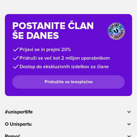
POSTANITE ČLAN
ŠE DANES
Prijavi se in prejmi 20%
Pridruži se več kot 2 milijon uporabnikom
Dostop do ekskluzivnih izdelkov za člane
Pridružite se brezplačno
#unisportlife
O Unisportu
Pomoč