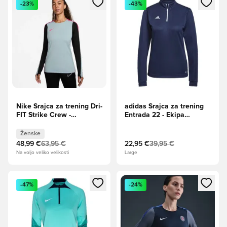
-23%
-43%
Nike Srajca za trening Dri-
adidas Srajca za trening
FIT Strike Crew -
Entrada 22 - Ekipa
Oceanska kocka/
mornarice/Bela
Črna/Hiper roza Ženske
Ženske
48,99 €
63,95 €
22,95 €
39,95 €
Na voljo veliko velikosti
Large
Odpre Modal za prijavo ali vpis kot član
Odpre Modal za prijavo ali vpi
-47%
-24%