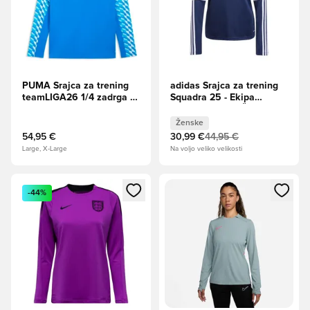
PUMA Srajca za trening
adidas Srajca za trening
teamLIGA26 1/4 zadrga -
Squadra 25 - Ekipa
Elektro Royal/PUMA
mornarice/Bela Ženske
White/Elektro Royal
Ženske
54,95 €
30,99 €
44,95 €
Large, X-Large
Na voljo veliko velikosti
Odpre Modal za prijavo ali vpis kot član
Odpre Modal za prijavo ali vpi
-44%