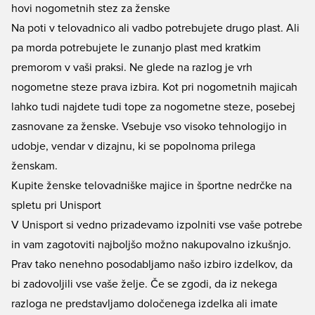
hovi nogometnih stez za ženske
Na poti v telovadnico ali vadbo potrebujete drugo plast. Ali
pa morda potrebujete le zunanjo plast med kratkim
premorom v vaši praksi. Ne glede na razlog je vrh
nogometne steze prava izbira. Kot pri nogometnih majicah
lahko tudi najdete tudi tope za nogometne steze, posebej
zasnovane za ženske. Vsebuje vso visoko tehnologijo in
udobje, vendar v dizajnu, ki se popolnoma prilega
ženskam.
Kupite ženske telovadniške majice in športne nedrčke na
spletu pri Unisport
V Unisport si vedno prizadevamo izpolniti vse vaše potrebe
in vam zagotoviti najboljšo možno nakupovalno izkušnjo.
Prav tako nenehno posodabljamo našo izbiro izdelkov, da
bi zadovoljili vse vaše želje. Če se zgodi, da iz nekega
razloga ne predstavljamo določenega izdelka ali imate