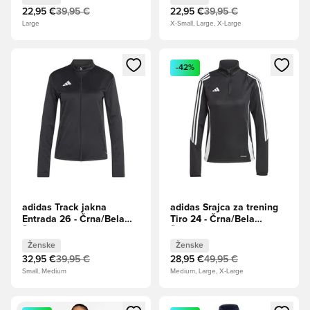
22,95 €
39,95 €
22,95 €
39,95 €
Large
X-Small, Large, X-Large
Odpre Modal za prijavo ali vpis kot član
Odpre Modal za prijavo ali vpi
-42%
adidas Track jakna
adidas Srajca za trening
Entrada 26 - Črna/Bela
Tiro 24 - Črna/Bela
Ženske
Ženske
Ženske
Ženske
32,95 €
39,95 €
28,95 €
49,95 €
Small, Medium
Medium, Large, X-Large
Odpre Modal za prijavo ali vpis kot član
Odpre Modal za prijavo ali vpi