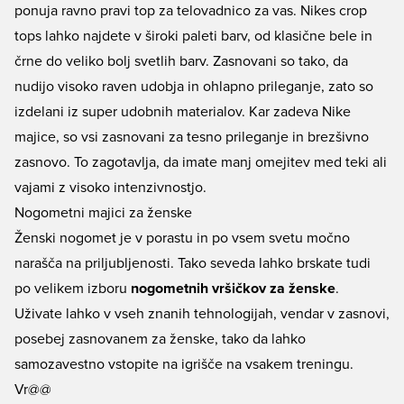
ponuja ravno pravi top za telovadnico za vas. Nikes crop
tops lahko najdete v široki paleti barv, od klasične bele in
črne do veliko bolj svetlih barv. Zasnovani so tako, da
nudijo visoko raven udobja in ohlapno prileganje, zato so
izdelani iz super udobnih materialov. Kar zadeva Nike
majice, so vsi zasnovani za tesno prileganje in brezšivno
zasnovo. To zagotavlja, da imate manj omejitev med teki ali
vajami z visoko intenzivnostjo.
Nogometni majici za ženske
Ženski nogomet je v porastu in po vsem svetu močno
narašča na priljubljenosti. Tako seveda lahko brskate tudi
po velikem izboru
nogometnih vršičkov za ženske
.
Uživate lahko v vseh znanih tehnologijah, vendar v zasnovi,
posebej zasnovanem za ženske, tako da lahko
samozavestno vstopite na igrišče na vsakem treningu.
Vr@@