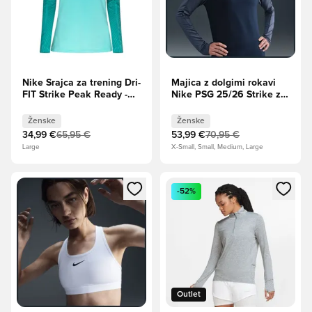
Nike Srajca za trening Dri-
Majica z dolgimi rokavi
FIT Strike Peak Ready -
Nike PSG 25/26 Strike za
Hiper turkizna/Bela
ženske - Mornarsko
Ženske
modra
Ženske
Ženske
34,99 €
65,95 €
53,99 €
70,95 €
Large
X-Small, Small, Medium, Large
Odpre Modal za prijavo ali vpis kot član
Odpre Modal za prijavo ali vpi
-52%
Outlet