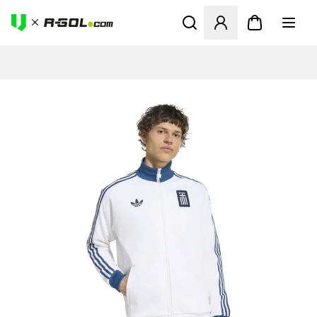
Odpre Modal za prijavo ali vp