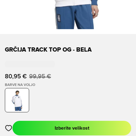
GRČIJA TRACK TOP OG - BELA
80,95 €
99,95 €
BARVE NA VOLJO
Izberite velikost
Odpre Modal za prijavo ali vpis kot član