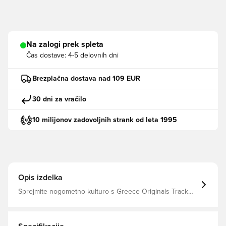
Na zalogi prek spleta
Čas dostave:
4-5 delovnih dni
Brezplačna dostava nad 109 EUR
30 dni za vračilo
10 milijonov zadovoljnih strank od leta 1995
Opis izdelka
Sprejmite nogometno kulturo s Greece Originals Track
Top, drznim poklonom dediščini in identiteti. Navdihnjen z
ikoničnimi poudarki gozdnega dresa, združuje klasičen
dizajn s sodobnim udobjem, zaradi česar je izjemen kos
za ljubitelje in iskalce sloga.Oblika z visokim izrezom,