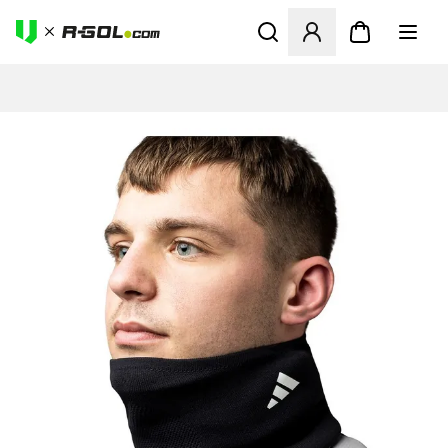
Odpre Modal za prijavo ali vp