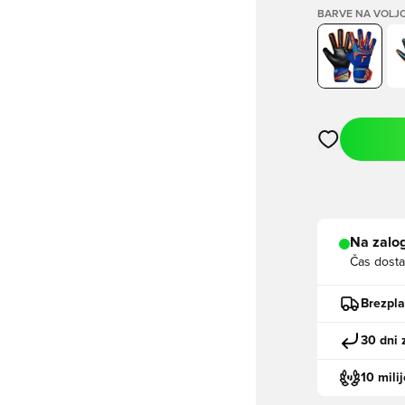
BARVE NA VOLJ
Odpre Modal za
Na zalog
Čas dosta
Brezpl
30 dni 
10 mili