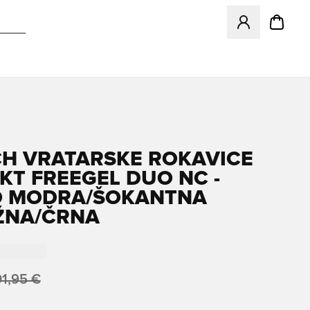
Odpre Modal za pr
H VRATARSKE ROKAVICE
KT FREEGEL DUO NC -
O MODRA/ŠOKANTNA
ŽNA/ČRNA
01,95 €