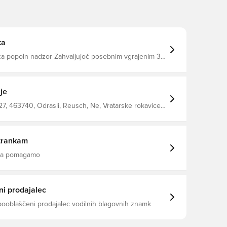
ka
a popoln nadzor Zahvaljujoč posebnim vgrajenim 3D
m na notranji strani lateksa dlani, ta rokavica
rhunsko blaženje in nadzor nad žogo Hrbtišče
ja prožnost, ergonomska konstrukcija pa zagotavlja
tančnost pri vsaki obrambi Hrbtišče Freegel
je
 rokavice
, 463740, Odrasli, Reusch, Ne, Vratarske rokavice,
odro, Oranžna, Moški, Reusch Attrakt, Negativni rez
trankam
 da pomagamo
i prodajalec
pooblaščeni prodajalec vodilnih blagovnih znamk