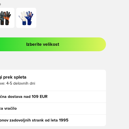
O
Izberite velikost
 prijavo ali vpis kot član
i prek spleta
ve:
4-5 delovnih dni
ačna dostava nad 109 EUR
za vračilo
jonov zadovoljnih strank od leta 1995