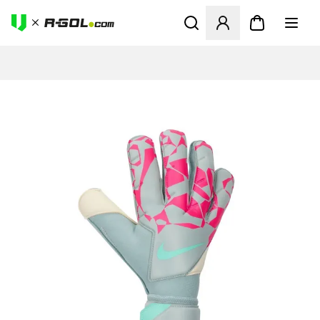
Odpre Modal za prijavo ali vp