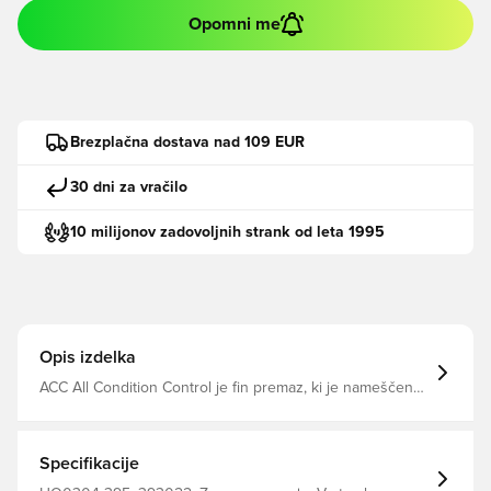
Opomni me
Brezplačna dostava nad 109 EUR
30 dni za vračilo
10 milijonov zadovoljnih strank od leta 1995
Opis izdelka
ACC All Condition Control je fin premaz, ki je nameščen
na notranji strani rokavice, ki vam zagotavlja dober
oprijem v vseh vremenskih razmerah in v vseh
vremenskih razmerah Tehnologija Grip3 vsebuje peno, ki
se zavije v notranjost palca, kazalca in rožnatega prsta za
Specifikacije
tesnejši oprijem Raztegljiv material omogoča udobno