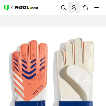
Odpre Modal za prijavo ali vp