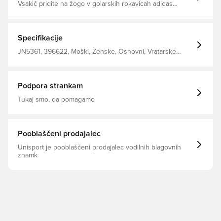
Vsakič pridite na žogo v golarskih rokavicah adidas
Predator Training za mladince. Idealna možnost za
poliranje vaših spretnosti Mehki oprijem - Lateks dlan, ki
zagotavlja dober oprijem in vzdržljivost v vseh
vremenskih razmerah Lahka konstrukcija zapestnega
Specifikacije
traku Pozitiven rez - zagotavlja dobro in udobno
prileganje z odličnim kontaktom z žogo
JN5361, 396622, Moški, Ženske, Osnovni, Vratarske
rokavice, Predator Training, Ne, adidas, Otroci, Regular
Cut, Oranžna, adidas Coral Blaze
Podpora strankam
Tukaj smo, da pomagamo
Pooblaščeni prodajalec
Unisport je pooblaščeni prodajalec vodilnih blagovnih
znamk