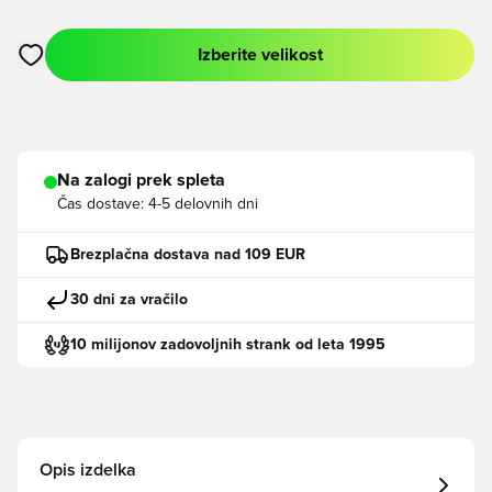
Izberite velikost
Odpre Modal za prijavo ali vpis kot član
Na zalogi prek spleta
Čas dostave:
4-5 delovnih dni
Brezplačna dostava nad 109 EUR
30 dni za vračilo
10 milijonov zadovoljnih strank od leta 1995
Opis izdelka