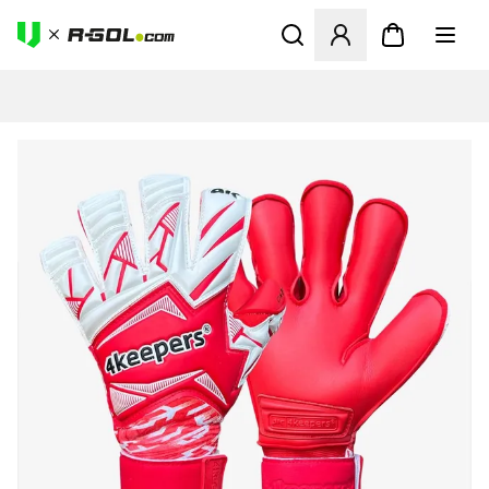
Odpre Modal za prijavo ali vp