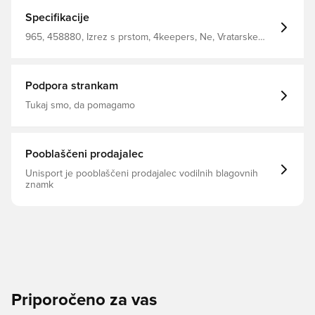
Odlikuje ga rdeča pena NEW BASIC, znana po odličnem
oprijemu in stabilnosti v standardnih vremenskih
Specifikacije
razmerah Ergonomska zasnova RF2G zagotavlja popolno
prileganje za maksimalen nadzor nad žogo Dvotočkovno
965, 458880, Izrez s prstom, 4keepers, Ne, Vratarske
neoprensko zapiranje zagotavlja odlično podporo in
rokavice, Moški, Bela, rdeča, Odrasli, Dober
udobje Telo: Hexagon Jecaurd mrežica + 6 mm laminirana
pena Kroj: Roll Finger druge generacije
Podpora strankam
Tukaj smo, da pomagamo
Pooblaščeni prodajalec
Unisport je pooblaščeni prodajalec vodilnih blagovnih
znamk
Priporočeno za vas