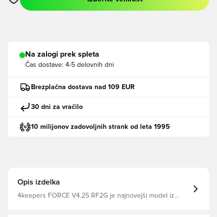
Odpre Modal za prijavo ali vpis kot član
Na zalogi prek spleta
Čas dostave:
4-5 delovnih dni
Brezplačna dostava nad 109 EUR
30 dni za vračilo
10 milijonov zadovoljnih strank od leta 1995
Opis izdelka
4keepers FORCE V4.25 RF2G je najnovejši model iz
priljubljene serije FORCE, zasnovan za vratarje, ki cenijo
inovativno tehnologijo, udobje in edinstven dizajn