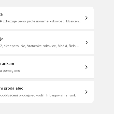
ka
 združuje peno profesionalne kakovosti, klasičen
hunsko udobje. Zasnovano za profesionalce, ki
ezkompromisno opremo, zagotavlja zanesljivost,
m in zaščito rok v vseh pogojih. Jacquard mrežica z 8
astičen lateks trak. PRO REFLEX LATEX pena.
je
.
, 4keepers, Ne, Vratarske rokavice, Moški, Bela,
oljši, Hibridni rez
trankam
 da pomagamo
i prodajalec
pooblaščeni prodajalec vodilnih blagovnih znamk