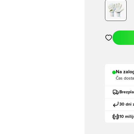
Odpre Modal za
Na zalog
Čas dosta
Brezpl
30 dni 
10 mili