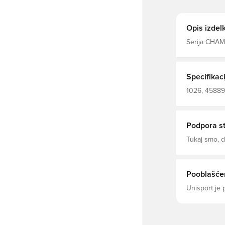
Opis izdel
Serija CHAMP
dizajn in vr
zahtevajo br
varen oprije
mm peno. El
Specifikaci
Hibridni kroj
1026, 458892
Odrasli, Najb
Podpora s
Tukaj smo,
Pooblaščen
Unisport je 