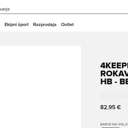
skanje
Ekipni šport
Razprodaja
Outlet
4KEEP
ROKAV
HB - B
82,95 €
BARVE NA VOLJ