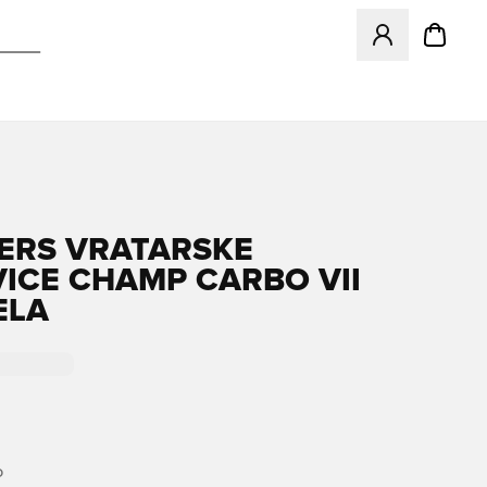
Odpre Modal za pr
ERS VRATARSKE
ICE CHAMP CARBO VII
ELA
O