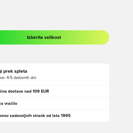
Izberite velikost
 prijavo ali vpis kot član
i prek spleta
ve:
4-5 delovnih dni
ačna dostava nad 109 EUR
za vračilo
jonov zadovoljnih strank od leta 1995